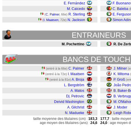
E. Fernández
F. Buonano
M. Caicedo
C. Baleba
(
R. Sterling
E. Ferguso
(
C. Palmer
, 66e)
N. Jackson
Simon Adin
(
I. Maatsen
, 72e)
ENTRAINEURS
M. Pochettino
R. De Zerb
BANCS DE TOUCH
C. Palmer
J. Milner
(entré à la 66e)
(e
I. Maatsen
K. Mitoma
(entré à la 72e)
A. Broja
P. Groß
(entré à la 81e)
(en
L. Bergström
João Pedr
A. Matos
B. Baker-B
Dj. Petrovic
B. Verbrug
Deivid Washington
M. O'Maho
A. Gilchrist
J. Moder
N. Madueke
Leigh Rob
taille moyenne des titulaires (cm) :
183,3
177,7
: taille moye
age moyen des titulaires (ans) :
24,6
24,0
: age moyen de