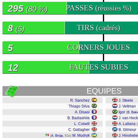
295
PASSES
(réussies %)
(80 %)
8
TIRS
(cadrés)
(5)
5
CORNERS JOUES
12
FAUTES SUBIES
EQUIPES
R. Sanchez
J. Steele
Thiago Silva
J. Veltman
A. Disasi
Igor
(
B. Bak
B. Badiashile
J. van Hec
L. Colwill
A. Lallana
(
C. Gallagher
B. Gilmour
M. Mudryk
J. Hinshel
(
A. Broja
, 81e)