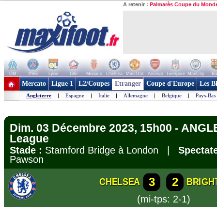
A retenir :
Palmarès Coupe du Mond
OM
PSG
Lyon
Lille
Monaco
Chelsea
Man Utd
Arsenal
Liverpool
ManCity
Ba
+ de clubs
Mercato
Ligue 1
L2/Coupes
Etranger
Coupe d'Europe
Les B
Angleterre
|
Espagne
|
Italie
|
Allemagne
|
Belgique
|
Pays-Bas
Dim. 03 Décembre 2023, 15h00 - ANGL
League
Stade :
Stamford Bridge à London |
Spectate
Pawson
3
2
CHELSEA
BRIGH
(mi-tps: 2-1)