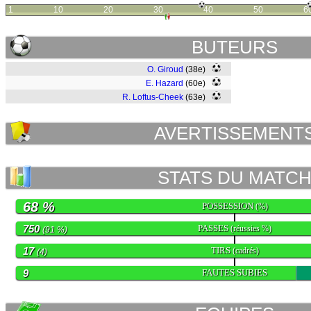
1
10
20
30
40
50
6
BUTEURS
O. Giroud
(38e)
E. Hazard
(60e)
R. Loftus-Cheek
(63e)
AVERTISSEMENT
STATS DU MATC
68 %
POSSESSION
(%)
750
PASSES
(réussies %)
(91 %)
17
TIRS
(cadrés)
(4)
9
FAUTES SUBIES