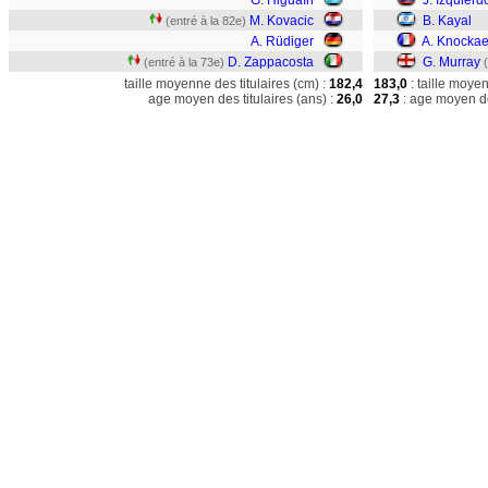
G. Higuaín
J. Izquierd
M. Kovacic
B. Kayal
(entré à la 82e)
A. Rüdiger
A. Knockae
D. Zappacosta
G. Murray
(entré à la 73e)
taille moyenne des titulaires (cm) :
182,4
183,0
: taille moye
age moyen des titulaires (ans) :
26,0
27,3
: age moyen de