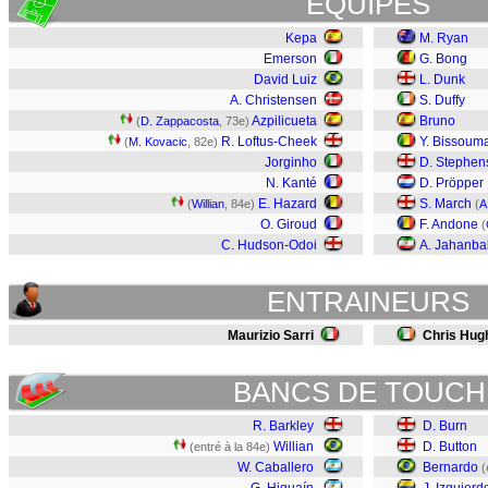
EQUIPES
Kepa
M. Ryan
Emerson
G. Bong
David Luiz
L. Dunk
A. Christensen
S. Duffy
Azpilicueta
Bruno
(
D. Zappacosta
, 73e)
R. Loftus-Cheek
Y. Bissoum
(
M. Kovacic
, 82e)
Jorginho
D. Stephen
N. Kanté
D. Pröpper
E. Hazard
S. March
(
Willian
, 84e)
(
A
O. Giroud
F. Andone
(
C. Hudson-Odoi
A. Jahanba
ENTRAINEURS
Maurizio Sarri
Chris Hug
BANCS DE TOUCH
R. Barkley
D. Burn
Willian
D. Button
(entré à la 84e)
W. Caballero
Bernardo
(