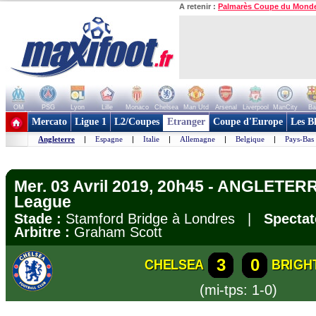
A retenir :
Palmarès Coupe du Mond
OM
PSG
Lyon
Lille
Monaco
Chelsea
Man Utd
Arsenal
Liverpool
ManCity
Ba
+ de clubs
Mercato
Ligue 1
L2/Coupes
Etranger
Coupe d'Europe
Les B
Angleterre
|
Espagne
|
Italie
|
Allemagne
|
Belgique
|
Pays-Bas
Mer. 03 Avril 2019, 20h45 - ANGLETERR
League
Stade :
Stamford Bridge à Londres |
Spectat
Arbitre :
Graham Scott
3
0
CHELSEA
BRIGH
(mi-tps: 1-0)