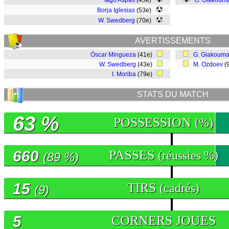
Iago Aspas
(45e)
G. Giakouma
Borja Iglesias
(53e)
W. Swedberg
(70e)
AVERTISSEMENTS
Óscar Mingueza
(41e)
G. Giakouma
W. Swedberg
(43e)
M. Ozdoev
(
I. Moriba
(79e)
STATS DU MATCH
63 %
POSSESSION
(%)
660
PASSES
(réussies %)
(89 %)
15
TIRS
(cadrés)
(9)
5
CORNERS JOUES