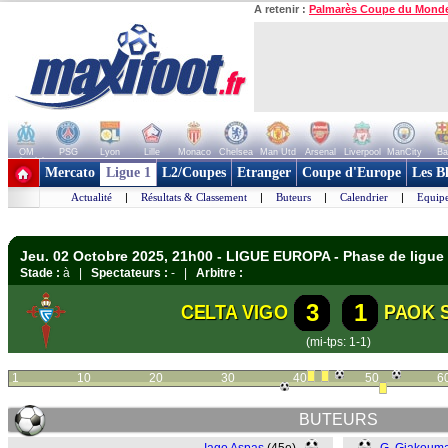
A retenir :
Palmarès Coupe du Mond
OM
PSG
Lyon
Lille
Monaco
Chelsea
Man Utd
Arsenal
Liverpool
ManCity
Ba
+ de clubs
Mercato
Ligue 1
L2/Coupes
Etranger
Coupe d'Europe
Les B
Actualité
|
Résultats & Classement
|
Buteurs
|
Calendrier
|
Equipe
Jeu. 02 Octobre 2025, 21h00 - LIGUE EUROPA - Phase de ligue
Stade :
à |
Spectateurs :
- |
Arbitre :
3
1
CELTA VIGO
PAOK 
(mi-tps: 1-1)
1
10
20
30
40
50
6
BUTEURS