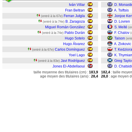
Iván Villar
D. Monastir
Fran Beltran
A. Tsiftsis
Ferran Jutgla
Jonjoe Ke
(entré à la 67e)
B. Zaragoza
D. Lovren
(entré à la 74e)
Miguel Román González
S. Meïté
(e
Pablo Durán
F. Chalov
(entré à la 74e)
(
Hugo Sotelo
Taison
(ent
Hugo Álvarez
A. Zivkovic
Carlos Domínguez
T. Kedzior
(entré à la 67e)
Yoel Lago
K. Thymian
Javi Rodríguez
Greg Taylo
(entré à la 83e)
Jones El-Abdellaoui
D. Chatsid
taille moyenne des titulaires (cm) :
183,9
182,4
: taille moye
age moyen des titulaires (ans) :
28,4
28,0
: age moyen de