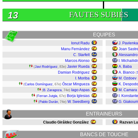
13
FAUTES SUBIES
EQUIPES
Ionut Radu
J. Pavlenka
Manu Fernández
Joan Sastr
C. Starfelt
Alessandro
Marcos Alonso
I. Michailidi
Javier Rueda
A. Baba
(
Javi Rodríguez
, 83e)
Damian Rodriguez
A. Bianco
(
I. Moriba
M. Ozdoev
Óscar Mingueza
K. Despod
(
Carlos Domínguez
, 67e)
Iago Aspas
M. Camara
(
B. Zaragoza
, 74e)
Borja Iglesias
I. Konstante
(
Ferran Jutgla
, 67e)
W. Swedberg
G. Giakoum
(
Pablo Durán
, 74e)
ENTRAINEURS
Claudio Giráldez González
Razvan L
BANCS DE TOUCHE