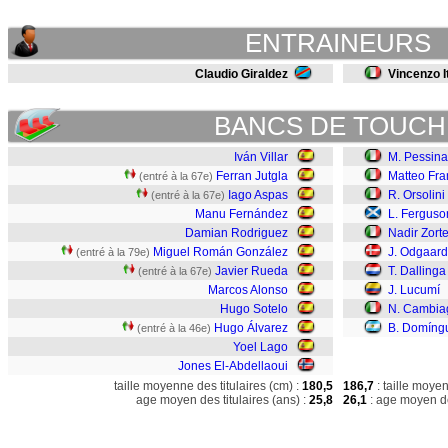
ENTRAINEURS
Claudio Giraldez
Vincenzo I
BANCS DE TOUCH
Iván Villar
M. Pessina
Ferran Jutgla
Matteo Fra
(entré à la 67e)
Iago Aspas
R. Orsolini
(entré à la 67e)
Manu Fernández
L. Ferguso
Damian Rodriguez
Nadir Zort
Miguel Román González
J. Odgaard
(entré à la 79e)
Javier Rueda
T. Dallinga
(entré à la 67e)
Marcos Alonso
J. Lucumí
Hugo Sotelo
N. Cambia
Hugo Álvarez
B. Domíng
(entré à la 46e)
Yoel Lago
Jones El-Abdellaoui
taille moyenne des titulaires (cm) :
180,5
186,7
: taille moye
age moyen des titulaires (ans) :
25,8
26,1
: age moyen de