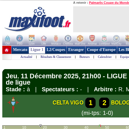
A retenir :
Palmarès Coupe du Mond
OM
PSG
Lyon
Lille
Monaco
Chelsea
Man Utd
Arsenal
Liverpool
ManCity
Ba
+ de clubs
Mercato
Ligue 1
L2/Coupes
Etranger
Coupe d'Europe
Les B
Actualité
|
Résultats & Classement
|
Buteurs
|
Calendrier
|
Equipe
Jeu. 11 Décembre 2025, 21h00 - LIGU
de ligue
Stade :
à |
Spectateurs :
- |
Arbitre :
R. M
1
2
CELTA VIGO
BOLO
(mi-tps: 1-0)
1
10
20
30
40
50
6