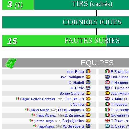
3
TIRS
(cadrés)
(1)
0
CORNERS JOUES
15
FAUTES SUBIES
EQUIPES
Ionut Radu
F. Ravaglia
Javi Rodríguez
Emil Alfon
C. Starfelt
T. Heggem
M. Ristic
C. Lykogia
Sergio Carreira
Juan Miran
Fran Beltran
N. Moro
(
Miguel Román González
, 79e)
(
J.
I. Moriba
T. Pobega
(
Óscar Mingueza
F. Bernarde
(
Javier Rueda
, 67e)
B. Zaragoza
Giovanni F
(
Hugo Álvarez
, 46e)
Borja Iglesias
J. Rowe
(
Ferran Jutgla
, 67e)
(
N.
W. Swedberg
S. Castro
(
Iago Aspas
, 67e)
(
T