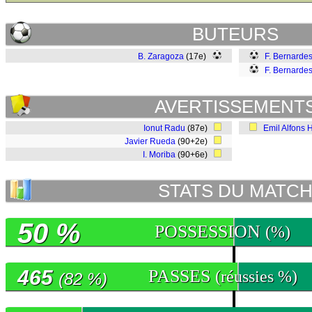
BUTEURS
B. Zaragoza
(17e)
F. Bernardes
F. Bernardes
AVERTISSEMENT
Ionut Radu
(87e)
Emil Alfons 
Javier Rueda
(90+2e)
I. Moriba
(90+6e)
STATS DU MATC
50 %
POSSESSION
(%)
465
PASSES
(réussies %)
(82 %)