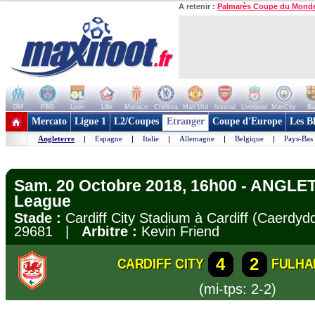
A retenir :
Palmarès Coupe du Mond
OM
PSG
Lyon
Lille
Monaco
Chelsea
Man Utd
Arsenal
Liverpool
ManCity
Ba
+ de clubs
Mercato
Ligue 1
L2/Coupes
Etranger
Coupe d'Europe
Les B
Angleterre
|
Espagne
|
Italie
|
Allemagne
|
Belgique
|
Pays-Bas
Sam. 20 Octobre 2018, 16h00 - ANGLE
League
Stade :
Cardiff City Stadium à Cardiff (Caerd
29681 |
Arbitre :
Kevin Friend
4
2
CARDIFF CITY
FULH
(mi-tps: 2-2)