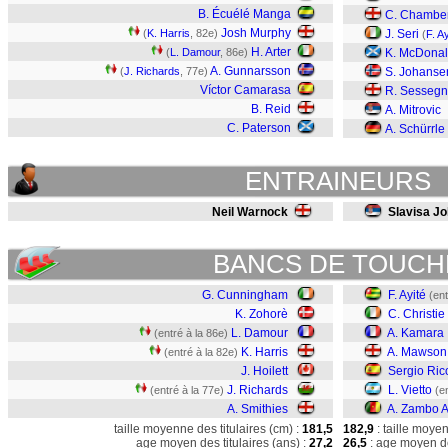
B. Écuélé Manga
C. Chambe
Josh Murphy
(
K. Harris
, 82e)
J. Seri
(
F. Ay
H. Arter
(
L. Damour
, 86e)
K. McDona
A. Gunnarsson
(
J. Richards
, 77e)
S. Johanse
Víctor Camarasa
R. Sesseg
B. Reid
A. Mitrovic
C. Paterson
A. Schürrle
ENTRAINEURS
Neil Warnock
Slavisa J
BANCS DE TOUCH
G. Cunningham
F. Ayité
(ent
K. Zohorè
C. Christie
L. Damour
A. Kamara
(entré à la 86e)
K. Harris
A. Mawson
(entré à la 82e)
J. Hoilett
Sergio Ric
J. Richards
L. Vietto
(entré à la 77e)
(e
A. Smithies
A. Zambo 
taille moyenne des titulaires (cm) :
181,5
182,9
: taille moye
age moyen des titulaires (ans) :
27,2
26,5
: age moyen de