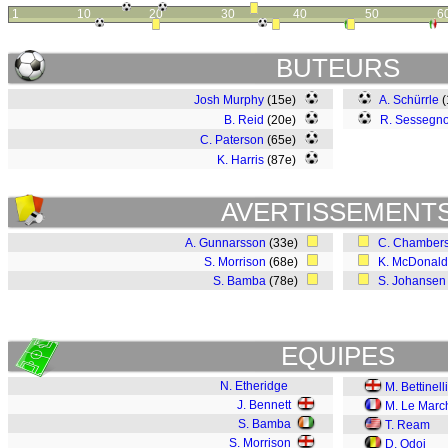
1
10
20
30
40
50
6
BUTEURS
Josh Murphy
(15e)
A. Schürrle
(
B. Reid
(20e)
R. Sessegn
C. Paterson
(65e)
K. Harris
(87e)
AVERTISSEMENT
A. Gunnarsson
(33e)
C. Chamber
S. Morrison
(68e)
K. McDonald
S. Bamba
(78e)
S. Johansen
EQUIPES
N. Etheridge
M. Bettinelli
J. Bennett
M. Le Marc
S. Bamba
T. Ream
S. Morrison
D. Odoi