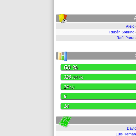
Alejo
Rubén Sobrino
Raúl Parra
50 %
326
(64 %)
14
(3)
8
14
David
Luis Herná