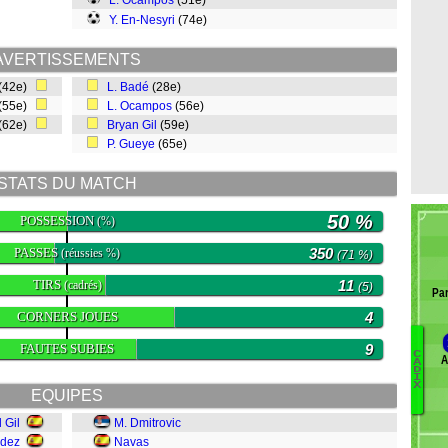
L. Ocampos
(51e)
Y. En-Nesyri
(74e)
AVERTISSEMENTS
(42e)
L. Badé
(28e)
(55e)
L. Ocampos
(56e)
(62e)
Bryan Gil
(59e)
P. Gueye
(65e)
STATS DU MATCH
50 %
POSSESSION
(%)
PASSES
350
(réussies %)
(71 %)
TIRS
11
(cadrés)
(5)
Par
CORNERS JOUES
4
FAUTES SUBIES
9
C
A
A
Ál
D
I
Di
X
EQUIPES
A
R
 Gil
M. Dmitrovic
M
ndez
Navas