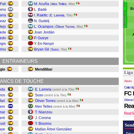
V
Fali
M. Acuña
(
Alex Telles
, 86e)
F
C
J
Br
pino
L. Badé
S
Ra
E
A
arra
I. Rakitic
(
E. Lamela
, 70e)
V
I
Mo
L
araz
N. Gudelj
L
L
J
E
lejo
L. Ocampos
(
Óliver Torres
, 86e)
B
C
ede
Joan Jordán
C
B
redo
P. Gueye
K
rgio
Y. En-Nesyri
A
rino
Bryan Gil
(
Suso
, 76e)
To
S
ENTRAINEURS
L
gio
Mendilibar
Liga
ANCS DE TOUCHE
Alaves
Celta Vi
nda
E. Lamela
(entré à la 70e)
FC 
mos
Suso
(entré à la 76e)
Gérone 
ari
Óliver Torres
(entré à la 86e)
Rea
ano
Alex Telles
(entré à la 86e)
znar
T. Nianzou
Real S
eré
J. Corona
hust
Y. Bounou
Sond
aye
Matías Árbol González
Zidan