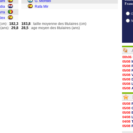
rtí
G. Montiel
Franc
dia
Rafa Mir
arra
O
lex
(cm) :
182,3
183,8
: taille moyenne des titulaires (cm)
(ans) :
29,8
28,5
: age moyen des titulaires (ans)
00h06
05/08
05/08
05/08
05/08
05/08
05/08
05/08
05/08
05/08
05/08
05/08
05/08
05/08
05/08
05/08
05/08
04/08
05/08
04/08
05/08
05/08
05/08
04/08
05/08