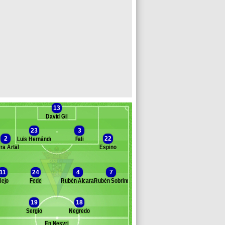
13
David Gil
23
3
2
22
Luis Hernández
Fali
ra Artal
Espino
Banc des remplaçants
Cadix
11
24
4
7
lejo
Fede
Rubén Alcaraz
Rubén Sobrino
ex
arra
19
18
rzamendia
Sergio
Negredo
oger Martí
baye
En Nesyri