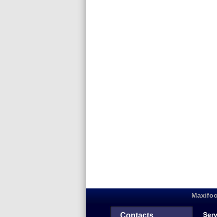
Maxifoo
Serv
Contacts