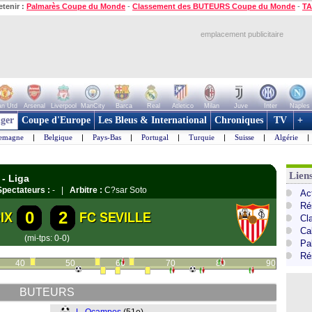
etenir :
Palmarès Coupe du Monde
-
Classement des BUTEURS Coupe du Monde
-
TA
emplacement publicitaire
n Utd
Arsenal
Liverpool
ManCity
Barca
Real
Atletico
Milan
Juve
Inter
Naples
ger
Coupe d'Europe
Les Bleus & International
Chroniques
TV
+
lemagne
|
Belgique
|
Pays-Bas
|
Portugal
|
Turquie
|
Suisse
|
Algérie
|
Lien
 - Liga
Spectateurs :
- |
Arbitre :
C?sar Soto
Ac
Ré
0
2
IX
FC SEVILLE
Cl
Cal
(mi-tps: 0-0)
Pa
Ré
40
50
60
70
80
90
BUTEURS