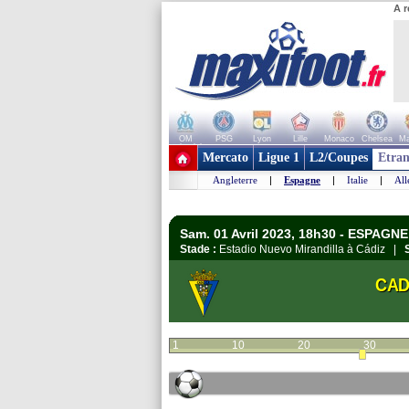
A r
OM
PSG
Lyon
Lille
Monaco
Chelsea
Ma
+ de clubs
Mercato
Ligue 1
L2/Coupes
Etran
Angleterre
|
Espagne
|
Italie
|
Al
Sam. 01 Avril 2023, 18h30 - ESPAGNE
Stade :
Estadio Nuevo Mirandilla à Cádiz |
CAD
1
10
20
30