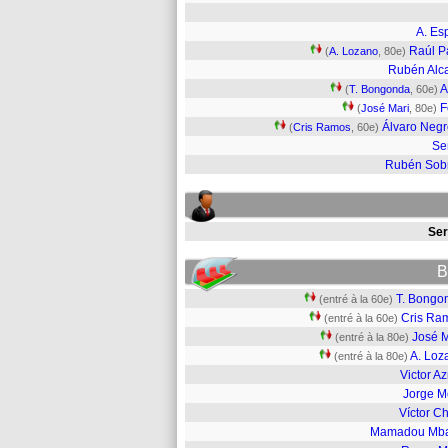
A. Es
Raúl P
(
A. Lozano
, 80e)
Rubén Alc
A
(
T. Bongonda
, 60e)
F
(
José Mari
, 80e)
Álvaro Neg
(
Cris Ramos
, 60e)
Se
Rubén Sob
Ser
B
T. Bongo
(entré à la 60e)
Cris Ra
(entré à la 60e)
José M
(entré à la 80e)
A. Loz
(entré à la 80e)
Victor A
Jorge M
Víctor C
Mamadou Mb