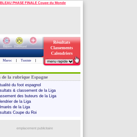
BLEAU PHASE FINALE Coupe du Monde
Résultats
Bayern
Dortmund
Classements
Calendriers
Maroc
|
Tunisie
|
s de la rubrique Espagne
tualité du foot espagnol
sultats & classement de la Liga
assement des buteurs de la Liga
endrier de la Liga
lmarès de la Liga
sultats Coupe du Roi
emplacement publicitaire