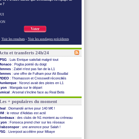
e ?
UI
NON
Voter
Voir les resultats
-
Voir les sondages précédents
Actu et transferts 24h/24
PSG
: Luis Enrique satisfait malgré tout
Monaco
: Pogba pointé du doigt
Rennes
: Zabiri n'est pas fan de la L1
Rennes
: une offre de Fulham pour Aït Boudlal
VIDEO
: Thomasson et Cresswell réconciliés
Dunkerque
: Nzonzi avait des pistes en L1
Lyon
: Mangala sur le départ
Amical
: Arsenal s'incline face au Real Betis
Amical
: lourde défaite pour le PSG
Les + populaires du moment
Man City
: Maresca flou pour Reijnders
LdC
: Fenerbahçe prend une belle option
Real
: Diomandé arrive pour 140 M€ !
Al-Diriyah
: Mbemba arrive libre (officiel)
OM
: le retour d'Adidas est acté
Atletico
: le plan d'Alvarez à son retour
Bordeaux
: des clubs de N1 montent au créneau
Amical
: premier succès pour Brest
Lyon
: Fonseca prend cher sur les réseaux
VIDEO
: le joli but de Greenwood avec le Fener !
Trabzonspor
: une annonce pour Salah !
CdM 2030
: une promesse d'Infantino au Maroc ...
PSG
: Liverpool accélère pour Mbaye
PSG
: la compo pour le premier match amical
EdF
: Infantino complimente Mbappé
Newcastle
: Jaissle est le nouveau coach (off.)