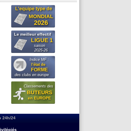
L'equipe type de
MONDIAL
2026
Le meilleur effectif
LIGUE 1
saison
2025-26
Indice MF :
l'état de
FORME
des clubs en europe
Classements des
BUTEURS
en EUROPE
o 24h/24
ivilégiés