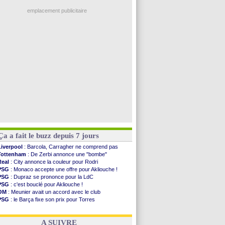
Nice
: 3 joueurs écartés du groupe pro
Real
: une nouvelle offre pour Vinicius
emplacement publicitaire
Amical
: l'OM domine Al-Shahaniya
Monaco
: Cabral a prolongé (officiel)
Atletico
: Molina va signer à la Roma
Real
: Diomandé arrive pour 140 M€ !
Arsenal
: Havertz en veut encore plus
Voir les brèves précédentes
Ça a fait le buzz depuis 7 jours
Liverpool
: Barcola, Carragher ne comprend pas
Tottenham
: De Zerbi annonce une "bombe"
Real
: City annonce la couleur pour Rodri
PSG
: Monaco accepte une offre pour Akliouche !
PSG
: Dupraz se prononce pour la LdC
PSG
: c'est bouclé pour Akliouche !
OM
: Meunier avait un accord avec le club
PSG
: le Barça fixe son prix pour Torres
OM
: accord de principe entre Rulli et Man City
Barça
: Torres souhaite rejoindre le PSG !
A SUIVRE