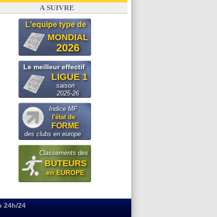
FIFA
: Infantino sollicite Trump
A SUIVRE
L'equipe type de
MONDIAL
2026
Le meilleur effectif
LIGUE 1
saison
2025-26
Indice MF :
l'état de
FORME
des clubs en europe
Classements des
BUTEURS
en EUROPE
o 24h/24