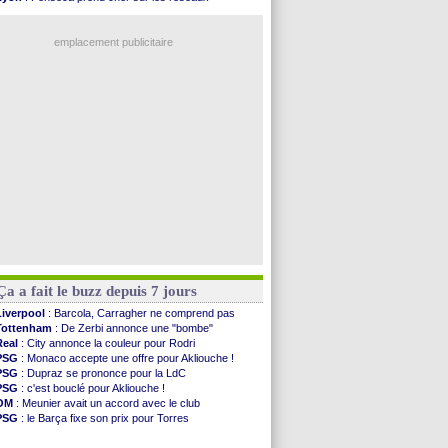
Atletico
: le plan d'Alvarez à son retour
Trabzonspor
: une annonce pour Salah !
Amical
: premier succès pour Brest
EdF
: Infantino complimente Mbappé
VIDEO
: le joli but de Greenwood avec le Fener !
emplacement publicitaire
CdM 2030
: une promesse d'Infantino au Maroc ...
PSG
: la compo pour le premier match amical
Newcastle
: Jaissle est le nouveau coach (off.)
Real
: une nouvelle offre pour Vinicius
Amical
: l'OM domine Al-Shahaniya
Voir les brèves précédentes
Ça a fait le buzz depuis 7 jours
Liverpool
: Barcola, Carragher ne comprend pas
Tottenham
: De Zerbi annonce une "bombe"
Real
: City annonce la couleur pour Rodri
PSG
: Monaco accepte une offre pour Akliouche !
PSG
: Dupraz se prononce pour la LdC
PSG
: c'est bouclé pour Akliouche !
OM
: Meunier avait un accord avec le club
PSG
: le Barça fixe son prix pour Torres
Barça
: Torres souhaite rejoindre le PSG !