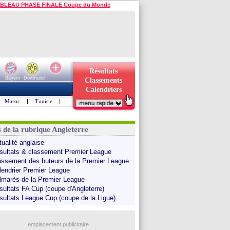
BLEAU PHASE FINALE Coupe du Monde
Résultats
Bayern
Dortmund
Classements
Calendriers
Maroc
|
Tunisie
|
s de la rubrique Angleterre
tualité anglaise
sultats & classement Premier League
assement des buteurs de la Premier League
lendrier Premier League
lmarès de la Premier League
sultats FA Cup (coupe d'Angleterre)
sultats League Cup (coupe de la Ligue)
emplacement publicitaire