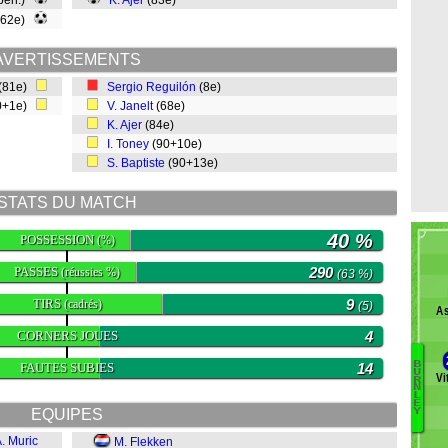
 pen.)
K. Ajer
(83e)
(62e)
AVERTISSEMENTS
(81e)
Sergio Reguilón
(8e)
0+1e)
V. Janelt
(68e)
K. Ajer
(84e)
I. Toney
(90+10e)
S. Baptiste
(90+13e)
STATS DU MATCH
40 %
POSSESSION
(%)
PASSES
290
(réussies %)
(63 %)
TIRS
9
(cadrés)
(5)
As
CORNERS JOUES
4
B
FAUTES SUBIES
14
U
Vi
R
A
N
L
Fo
E
EQUIPES
Y
B
Co
. Muric
M. Flekken