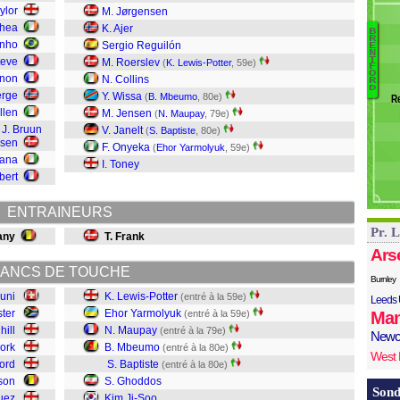
Tr
ylor
M. Jørgensen
B
Shea
K. Ajer
B
R
R
inho
Sergio Reguilón
E
N
L
Ek
T
teve
M. Roerslev
(
K. Lewis-Potter
, 59e)
F
E
O
gnon
N. Collins
R
D
M
erge
Y. Wissa
(
B. Mbeumo
, 80e)
R
M
llen
M. Jensen
(
N. Maupay
, 79e)
B
J. Bruun
V. Janelt
(
S. Baptiste
, 80e)
G
rsen
F. Onyeka
(
Ehor Yarmolyuk
, 59e)
K
fana
I. Toney
S
bert
D
ENTRAINEURS
Pr. 
any
T. Frank
Ars
ANCS DE TOUCHE
Burnley
uni
K. Lewis-Potter
(entré à la 59e)
Leeds 
ster
Ehor Yarmolyuk
(entré à la 59e)
Man
hill
N. Maupay
(entré à la 79e)
Newc
Cork
B. Mbeumo
(entré à la 80e)
West
ford
S. Baptiste
(entré à la 80e)
son
S. Ghoddos
Sond
uez
Kim Ji-Soo