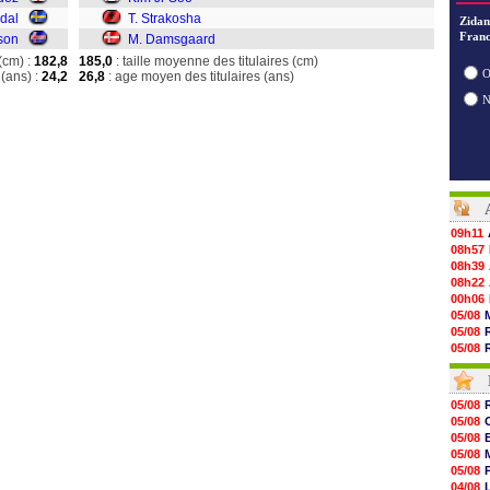
dal
T. Strakosha
Zidan
Franc
son
M. Damsgaard
(cm) :
182,8
185,0
: taille moyenne des titulaires (cm)
O
(ans) :
24,2
26,8
: age moyen des titulaires (ans)
09h11
08h57
08h39
08h22
00h06
05/08
05/08
05/08
05/08
05/08
05/08
05/08
05/08
05/08
05/08
05/08
05/08
05/08
05/08
05/08
05/08
04/08