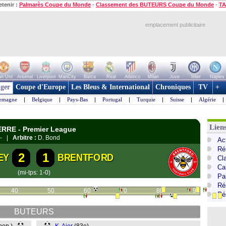
etenir :
Palmarès Coupe du Monde
-
Classement des BUTEURS Coupe du Monde
-
TA
emplacement publicitaire
n Utd
Arsenal
Liverpool
ManCity
Barca
Real
Atletico
Milan
Juve
Inter
Naples
ger
Coupe d'Europe
Les Bleus & International
Chroniques
TV
+
lemagne
|
Belgique
|
Pays-Bas
|
Portugal
|
Turquie
|
Suisse
|
Algérie
|
Lien
ERRE - Premier League
- |
Arbitre :
D. Bond
Ac
Ré
2
1
EY
BRENTFORD
Cl
Ca
(mi-tps: 1-0)
Pa
Ré
40
50
60
70
80
90
Ré
BUTEURS