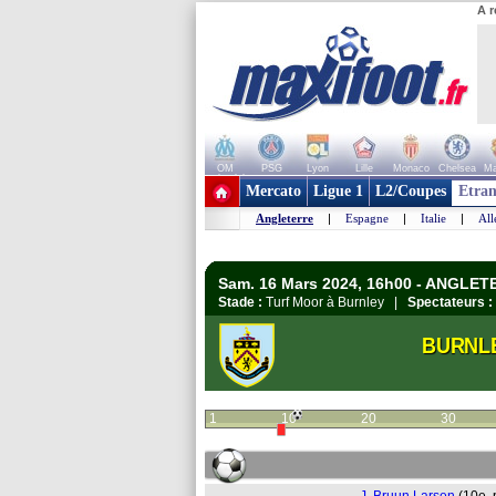
A r
OM
PSG
Lyon
Lille
Monaco
Chelsea
Ma
+ de clubs
Mercato
Ligue 1
L2/Coupes
Etran
Angleterre
|
Espagne
|
Italie
|
Al
Sam. 16 Mars 2024, 16h00 - ANGLET
Stade :
Turf Moor à Burnley |
Spectateurs :
BURNL
1
10
20
30