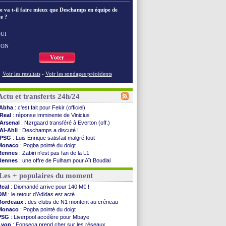
e va t-il faire mieux que Deschamps en équipe de
e ?
UI
NON
Voter
Voir les resultats
-
Voir les sondages précédents
Actu et transferts 24h/24
Abha
: c'est fait pour Fekir (officiel)
Real
: réponse imminente de Vinicius
Arsenal
: Nørgaard transféré à Everton (off.)
Al-Ahli
: Deschamps a discuté !
PSG
: Luis Enrique satisfait malgré tout
Monaco
: Pogba pointé du doigt
Rennes
: Zabiri n'est pas fan de la L1
Rennes
: une offre de Fulham pour Aït Boudlal
VIDEO
: Thomasson et Cresswell réconciliés
Les + populaires du moment
Dunkerque
: Nzonzi avait des pistes en L1
Lyon
: Mangala sur le départ
Real
: Diomandé arrive pour 140 M€ !
Amical
: Arsenal s'incline face au Real Betis
OM
: le retour d'Adidas est acté
Amical
: lourde défaite pour le PSG
Bordeaux
: des clubs de N1 montent au créneau
Man City
: Maresca flou pour Reijnders
Monaco
: Pogba pointé du doigt
LdC
: Fenerbahçe prend une belle option
PSG
: Liverpool accélère pour Mbaye
Al-Diriyah
: Mbemba arrive libre (officiel)
Lyon
: Fonseca prend cher sur les réseaux