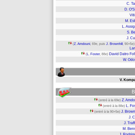
C. Ta
D. O'
Vit
M. Es
L. Assi
S. B
J. Cu
(
Z. Amdouni
, 69e, puis
J. Brownhill
, 90+5e)
La
David Datro Fo
(
L. Foster
, 88e)
W. Odo
V. Komp
B
Z. Amdo
(entré à la 69e)
L. Fo
(entré à la 88e)
J. Brown
(entré à la 90+5e)
J. 
J. Traf
M. Ben
J. Rodrig