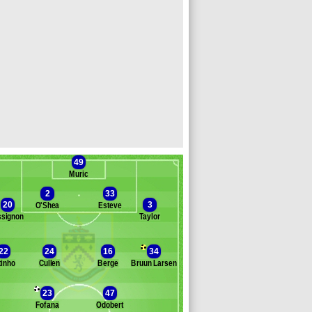
49
Muric
2
33
20
3
O'Shea
Esteve
signon
Taylor
Banc des remplaçants
Burnley
22
24
16
34
tinho
Cullen
Berge
Bruun Larsen
mdouni
ster
23
47
rownhill
Fofana
Odobert
rk