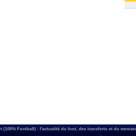
03/08
t (100% Football) : l'actualité du foot, des transferts et du mercat