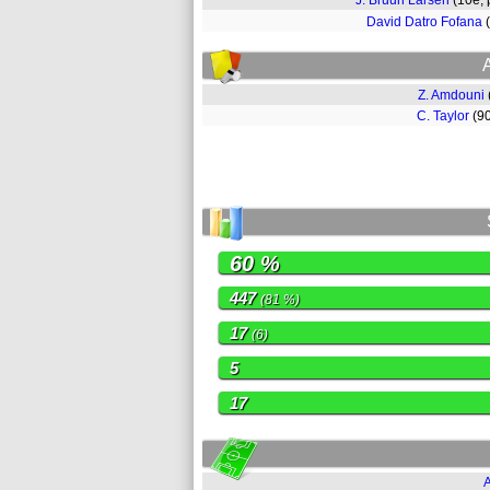
J. Bruun Larsen
(10e,
David Datro Fofana
Z. Amdouni
C. Taylor
(9
60 %
447
(81 %)
17
(6)
5
17
A