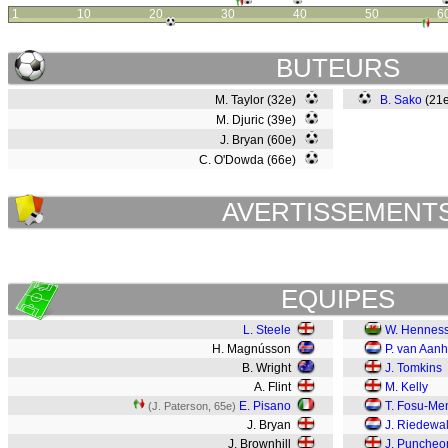
1
10
20
30
40
50
6
BUTEURS
M. Taylor (32e)
B. Sako
(21
M. Djuric (39e)
J. Bryan (60e)
C. O'Dowda (66e)
AVERTISSEMENT
EQUIPES
L. Steele
W. Hennes
H. Magnússon
P. van Aanh
B. Wright
J. Tomkins
A. Flint
M. Kelly
E. Pisano
T. Fosu-Me
(J. Paterson, 65e)
J. Bryan
J. Riedewa
J. Brownhill
J. Puncheo