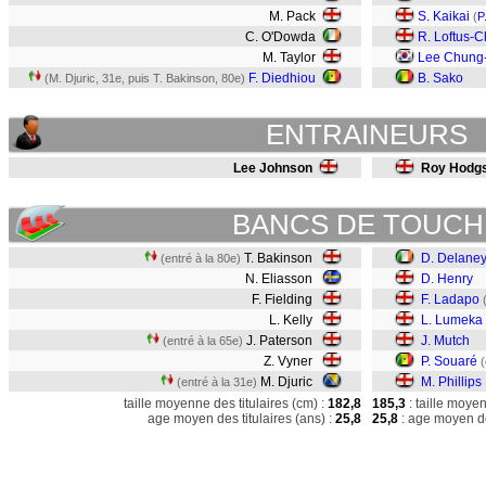
M. Pack
S. Kaikai
(
P
C. O'Dowda
R. Loftus-
M. Taylor
Lee Chung
F. Diedhiou
B. Sako
(M. Djuric, 31e, puis T. Bakinson, 80e)
ENTRAINEURS
Lee Johnson
Roy Hodg
BANCS DE TOUCH
T. Bakinson
D. Delane
(entré à la 80e)
N. Eliasson
D. Henry
F. Fielding
F. Ladapo
L. Kelly
L. Lumeka
J. Paterson
J. Mutch
(entré à la 65e)
Z. Vyner
P. Souaré
(
M. Djuric
M. Phillips
(entré à la 31e)
taille moyenne des titulaires (cm) :
182,8
185,3
: taille moye
age moyen des titulaires (ans) :
25,8
25,8
: age moyen de