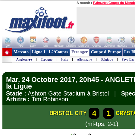
A retenir :
Palmarès Coupe du Mond
OM
PSG
Lyon
Lille
Monaco
Chelsea
Man Utd
Arsenal
Liverpool
ManCity
Ba
+ de clubs
Mercato
Ligue 1
L2/Coupes
Etranger
Coupe d'Europe
Les B
Angleterre
|
Espagne
|
Italie
|
Allemagne
|
Belgique
|
Pays-Bas
Mar. 24 Octobre 2017, 20h45 - ANGLE
la Ligue
Stade :
Ashton Gate Stadium à Bristol |
Spec
Arbitre :
Tim Robinson
4
1
BRISTOL CITY
CRYST
(mi-tps: 2-1)