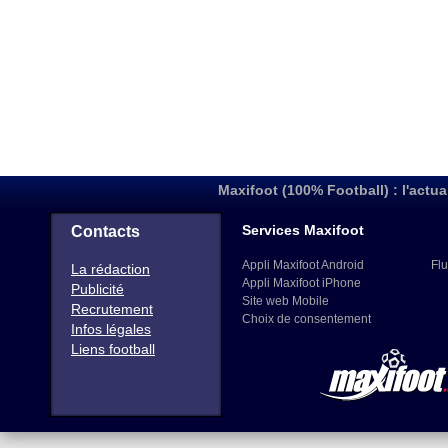
Maxifoot (100% Football) : l'actua
Services Maxifoot
Contacts
Appli Maxifoot Android
Flu
La rédaction
Appli Maxifoot iPhone
Publicité
Site web Mobile
Recrutement
Choix de consentement
Infos légales
Liens football