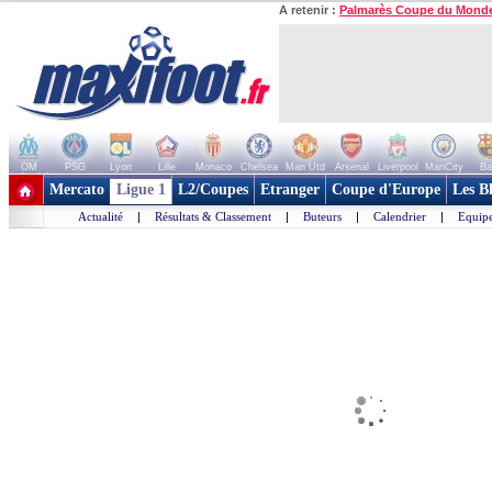
A retenir :
Palmarès Coupe du Mond
OM
PSG
Lyon
Lille
Monaco
Chelsea
Man Utd
Arsenal
Liverpool
ManCity
Ba
+ de clubs
Mercato
Ligue 1
L2/Coupes
Etranger
Coupe d'Europe
Les B
Actualité
|
Résultats & Classement
|
Buteurs
|
Calendrier
|
Equipe