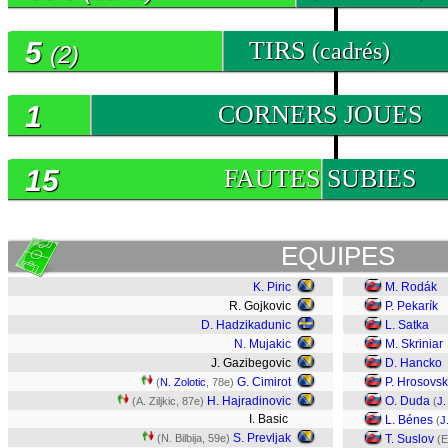
5
TIRS
(cadrés)
(2)
1
CORNERS JOUES
15
FAUTES SUBIES
EQUIPES
K. Piric
M. Rodák
R. Gojkovic
P. Pekarík
D. Hadzikadunic
L. Satka
N. Mujakic
M. Skriniar
J. Gazibegovic
D. Hancko
G. Cimirot
P. Hrosovs
(
N. Zolotic
, 78e)
H. Hajradinovic
O. Duda
(A. Ziljkic, 87e)
(
J.
I. Basic
L. Bénes
(
J
S. Prevljak
(N. Bilbija, 59e)
T. Suslov
(E