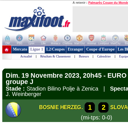
A retenir :
Palmarès Coupe du Mond
OM
PSG
Lyon
Lille
Monaco
Chelsea
Man Utd
Arsenal
Liverpool
ManCity
Ba
+ de clubs
Mercato
Ligue 1
L2/Coupes
Etranger
Coupe d'Europe
Les B
Actualité
|
Résultats & Classement
|
Buteurs
|
Calendrier
|
Equipe
Dim. 19 Novembre 2023, 20h45 - EURO 2
groupe J
Stade :
Stadion Bilino Polje à Zenica |
Specta
J. Weinberger
1
2
BOSNIE HERZEG.
SLOVA
(mi-tps: 0-0)