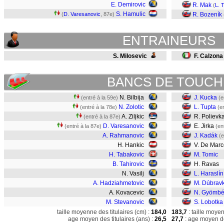
E. Demirovic
R. Mak
(
L. 
S. Hamulic
(
D. Varesanovic
, 87e)
R. Bozeník
ENTRAINEURS
S. Milosevic
F. Calzona
BANCS DE TOUCH
N. Bilbija
J. Kucka
(entré à la 59e)
(e
N. Zolotic
L. Tupta
(entré à la 78e)
(e
A. Ziljkic
R. Polievk
(entré à la 87e)
D. Varesanovic
E. Jirka
(entré à la 87e)
(en
A. Rahmanovic
J. Kadák
(e
H. Hankic
V. De Marc
H. Tabakovic
M. Tomic
B. Tahirovic
H. Ravas
N. Vasilj
L. Haraslín
A. Hadziahmetovic
M. Dúbrav
A. Kovacevic
N. Gyömbé
M. Stevanovic
S. Lobotka
taille moyenne des titulaires (cm) :
184,0
183,7
: taille moye
age moyen des titulaires (ans) :
26,5
27,7
: age moyen de