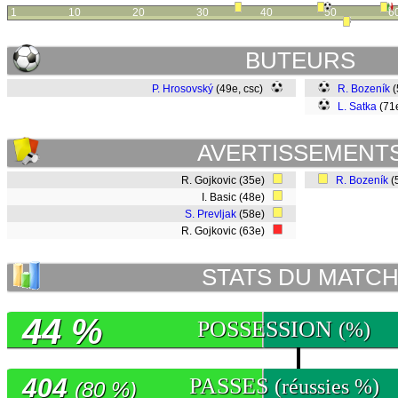
1
10
20
30
40
50
6
BUTEURS
P. Hrosovský
(49e, csc)
R. Bozeník
(
L. Satka
(71
AVERTISSEMENT
R. Gojkovic (35e)
R. Bozeník
(
I. Basic (48e)
S. Prevljak
(58e)
R. Gojkovic (63e)
STATS DU MATC
44 %
POSSESSION
(%)
404
PASSES
(réussies %)
(80 %)