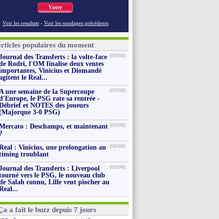
Voter
Voir les resultats
-
Voir les sondages précédents
articles populaires du moment
(06/08)
Journal des Transferts : la volte-face
de Rodri, l'OM finalise deux ventes
importantes, Vinicius et Diomandé
agitent le Real...
(05/08)
A une semaine de la Supercoupe
d'Europe, le PSG rate sa rentrée -
Débrief et NOTES des joueurs
(Majorque 3-0 PSG)
(05/08)
Mercato : Deschamps, et maintenant
?
(06/08)
Real : Vinicius, une prolongation au
timing troublant
(05/08)
Journal des Transferts : Liverpool
tourné vers le PSG, le nouveau club
de Salah connu, Lille veut piocher au
Real...
Ça a fait le buzz depuis 7 jours