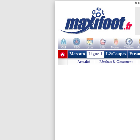
A r
OM
PSG
Lyon
Lille
Monaco
Chelsea
Ma
+ de clubs
Mercato
Ligue 1
L2/Coupes
Etran
Actualité
|
Résultats & Classement
|