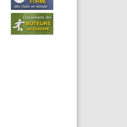
FORME
des clubs en europe
Classements des
BUTEURS
en EUROPE