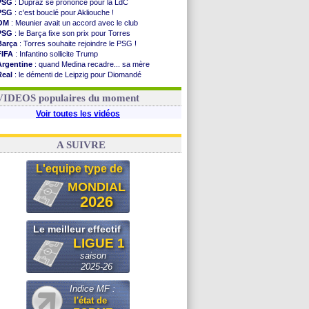
PSG
: Dupraz se prononce pour la LdC
PSG
: c'est bouclé pour Akliouche !
OM
: Meunier avait un accord avec le club
PSG
: le Barça fixe son prix pour Torres
Barça
: Torres souhaite rejoindre le PSG !
FIFA
: Infantino sollicite Trump
Argentine
: quand Medina recadre... sa mère
Real
: le démenti de Leipzig pour Diomandé
OM
: Paixão attire un 2e club anglais
FIFA
: le conseiller d'Infantino démissionne !
VIDEOS populaires du moment
Voir toutes les vidéos
A SUIVRE
L'equipe type de
MONDIAL
2026
Le meilleur effectif
LIGUE 1
saison
2025-26
Indice MF :
l'état de