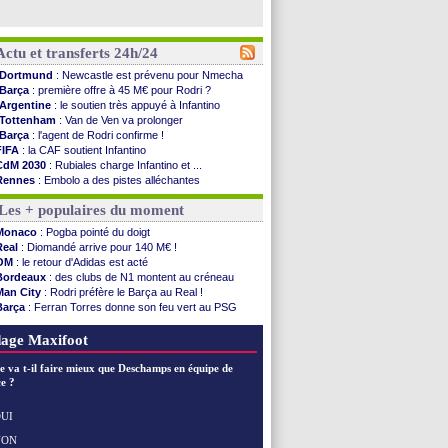
Actu et transferts 24h/24
Dortmund
: Newcastle est prévenu pour Nmecha
Barça
: première offre à 45 M€ pour Rodri ?
Argentine
: le soutien très appuyé à Infantino
Tottenham
: Van de Ven va prolonger
Barça
: l'agent de Rodri confirme !
FIFA
: la CAF soutient Infantino
CdM 2030
: Rubiales charge Infantino et ...
Rennes
: Embolo a des pistes alléchantes
Côte d'Ivoire
: Renard affiche ses ambitions
Les + populaires du moment
Rennes
: Haise confirme pour Aït Boudlal
Man City
: Trafford à Leeds pour 47 M€ (off...
Monaco
: Pogba pointé du doigt
Man Utd
: Zirkzee vers la Juventus ?
Real
: Diomandé arrive pour 140 M€ !
Amical
: Monaco s'impose contre Getafe
OM
: le retour d'Adidas est acté
Nantes
: Der Zakarian et sa relation avec Kita
Bordeaux
: des clubs de N1 montent au créneau
OM
: le club prêt à libérer Kondogbia ?
Man City
: Rodri préfère le Barça au Real !
Monaco
: le message touchant d'Akliouche
Barça
: Ferran Torres donne son feu vert au PSG
FIFA
: Tebas en remet une couche
PSG
: Luis Enrique satisfait malgré tout
FIFA
: l'UEFA maintient la pression
OM
: accord trouvé avec Man City pour Rulli
age Maxifoot
PSG
: Tebas encense Luis Enrique
Real
: Vinicius jusqu'en 2032 (officiel)
e va t-il faire mieux que Deschamps en équipe de
Lyon
: Mangala va rejoindre Getafe
e ?
OM
: une offre refusée pour Aguerd
Real
: c'est confirmé pour Vinicius
UI
Troyes
: Junior Diaz jusqu'en 2030 (officiel)
NON
Voir les brèves précédentes