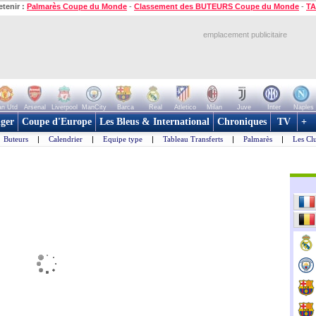
etenir :
Palmarès Coupe du Monde
-
Classement des BUTEURS Coupe du Monde
-
TA
emplacement publicitaire
n Utd
Arsenal
Liverpool
ManCity
Barca
Real
Atletico
Milan
Juve
Inter
Naples
ger
Coupe d'Europe
Les Bleus & International
Chroniques
TV
+
Buteurs
|
Calendrier
|
Equipe type
|
Tableau Transferts
|
Palmarès
|
Les Cl