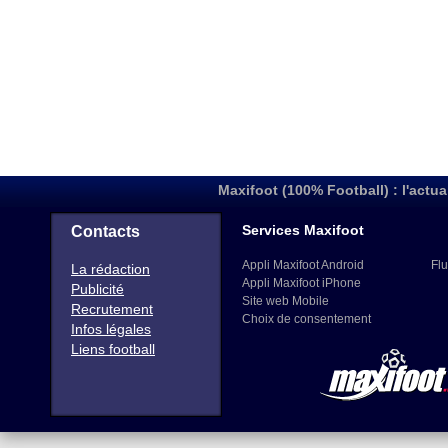
Maxifoot (100% Football) : l'actua
Services Maxifoot
Contacts
Appli Maxifoot Android
Flu
La rédaction
Appli Maxifoot iPhone
Publicité
Site web Mobile
Recrutement
Choix de consentement
Infos légales
Liens football