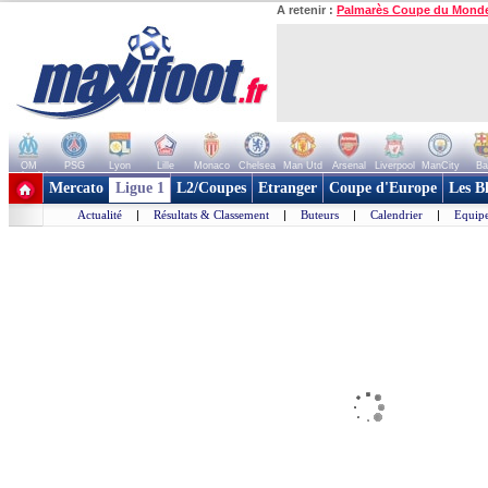
A retenir :
Palmarès Coupe du Mond
OM
PSG
Lyon
Lille
Monaco
Chelsea
Man Utd
Arsenal
Liverpool
ManCity
Ba
+ de clubs
Mercato
Ligue 1
L2/Coupes
Etranger
Coupe d'Europe
Les B
Actualité
|
Résultats & Classement
|
Buteurs
|
Calendrier
|
Equipe