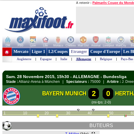
A retenir :
Palmarès Coupe du Mond
OM
PSG
Lyon
Lille
Monaco
Chelsea
Man Utd
Arsenal
Liverpool
ManCity
Ba
+ de clubs
Mercato
Ligue 1
L2/Coupes
Etranger
Coupe d'Europe
Les B
Angleterre
|
Espagne
|
Italie
|
Allemagne
|
Belgique
|
Pays-Bas
Sam. 28 Novembre 2015, 15h30 - ALLEMAGNE - Bundesliga
Stade :
Allianz-Arena à München |
Spectateurs :
75000 |
Arbitre :
J. Dree
2
0
BAYERN MUNICH
HERTH
(mi-tps: 2-0)
1
10
20
30
40
50
6
BUTEURS