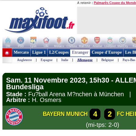
A retenir :
Palmarès Coupe du Mond
OM
PSG
Lyon
Lille
Monaco
Chelsea
Man Utd
Arsenal
Liverpool
ManCity
Ba
+ de clubs
Mercato
Ligue 1
L2/Coupes
Etranger
Coupe d'Europe
Les B
Angleterre
|
Espagne
|
Italie
|
Allemagne
|
Belgique
|
Pays-Bas
Sam. 11 Novembre 2023, 15h30 - ALL
Bundesliga
Stade :
Fu?ball Arena M?nchen à München 
Arbitre :
H. Osmers
4
2
BAYERN MUNICH
FC HE
(mi-tps: 2-0)