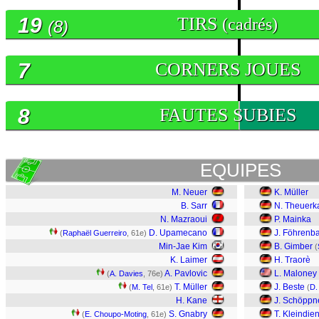
19
TIRS
(cadrés)
(8)
7
CORNERS JOUES
8
FAUTES SUBIES
EQUIPES
M. Neuer
K. Müller
B. Sarr
N. Theuerk
N. Mazraoui
P. Mainka
D. Upamecano
J. Föhrenb
(
Raphaël Guerreiro
, 61e)
Min-Jae Kim
B. Gimber
(
K. Laimer
H. Traorè
A. Pavlovic
L. Maloney
(
A. Davies
, 76e)
T. Müller
J. Beste
(
M. Tel
, 61e)
(
D.
H. Kane
J. Schöppn
S. Gnabry
T. Kleindien
(
E. Choupo-Moting
, 61e)