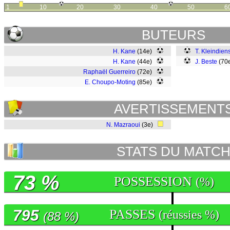
1
10
20
30
40
50
6
BUTEURS
H. Kane
(14e)
T. Kleindiens
H. Kane
(44e)
J. Beste
(70
Raphaël Guerreiro
(72e)
E. Choupo-Moting
(85e)
AVERTISSEMENT
N. Mazraoui
(3e)
STATS DU MATC
73 %
POSSESSION
(%)
795
PASSES
(réussies %)
(88 %)