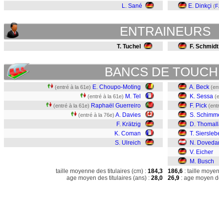
L. Sané
E. Dinkçi
(
F
ENTRAINEURS
T. Tuchel
F. Schmidt
BANCS DE TOUCH
E. Choupo-Moting
A. Beck
(entré à la 61e)
(en
M. Tel
K. Sessa
(entré à la 61e)
(
Raphaël Guerreiro
F. Pick
(entré à la 61e)
(ent
A. Davies
S. Schimm
(entré à la 76e)
F. Krätzig
D. Thomall
K. Coman
T. Siersle
S. Ulreich
N. Doveda
V. Eicher
M. Busch
taille moyenne des titulaires (cm) :
184,3
186,6
: taille moye
age moyen des titulaires (ans) :
28,0
26,9
: age moyen de