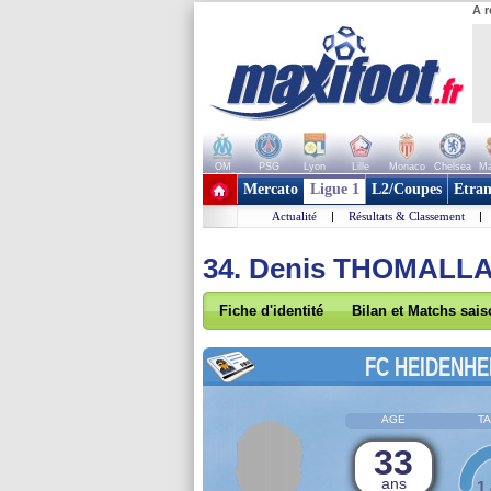
A r
OM
PSG
Lyon
Lille
Monaco
Chelsea
Ma
+ de clubs
Mercato
Ligue 1
L2/Coupes
Etran
Actualité
|
Résultats & Classement
|
34. Denis THOMALL
Fiche d'identité
Bilan et Matchs sai
FC HEIDENHE
AGE
TA
33
ans
1