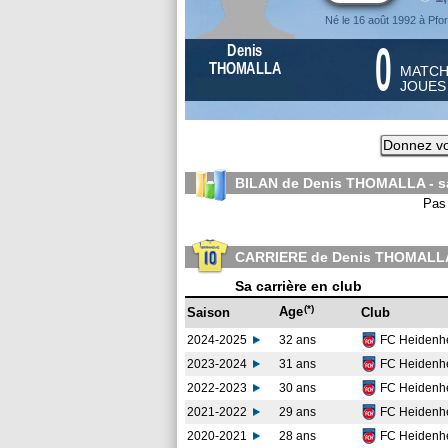
Né le 16 août 1992 à Pfo
0
Denis
THOMALLA
MATC
JOUE
Donnez vo
BILAN de Denis THOMALLA - 
Pas 
CARRIERE de Denis THOMALL
Sa carrière en club
(*)
Age
Saison
Club
2024-2025
32 ans
FC Heidenh
2023-2024
31 ans
FC Heidenh
2022-2023
30 ans
FC Heidenh
2021-2022
29 ans
FC Heidenh
2020-2021
28 ans
FC Heidenh