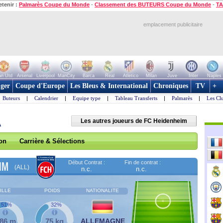
etenir :
Palmarès Coupe du Monde
-
Classement des BUTEURS Coupe du Monde
-
TA
emplacement publicitaire
n Utd
Arsenal
Liverpool
ManCity
Barca
Real
Atletico
Milan
Juve
Inter
Naples
ger
Coupe d'Europe
Les Bleus & International
Chroniques
TV
+
Buteurs
|
Calendrier
|
Equipe type
|
Tableau Transferts
|
Palmarès
|
Les Cl
A
Les autres joueurs de FC Heidenheim
son
Carrière & Sélections
Début Contrat :
Fin de contrat :
IM
(ALL)
n.c.
n.c.
ILLE
POIDS
NATIONALITE
51%
32%
,86 m
75 kg
ALLEMAGNE