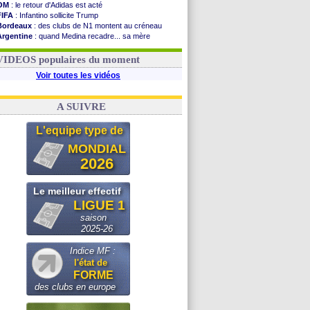
OM
: le retour d'Adidas est acté
FIFA
: Infantino sollicite Trump
Bordeaux
: des clubs de N1 montent au créneau
Argentine
: quand Medina recadre... sa mère
Real
: le démenti de Leipzig pour Diomandé
OM
: Paixão attire un 2e club anglais
VIDEOS populaires du moment
Voir toutes les vidéos
A SUIVRE
L'equipe type de
MONDIAL
2026
Le meilleur effectif
LIGUE 1
saison
2025-26
Indice MF :
l'état de
FORME
des clubs en europe