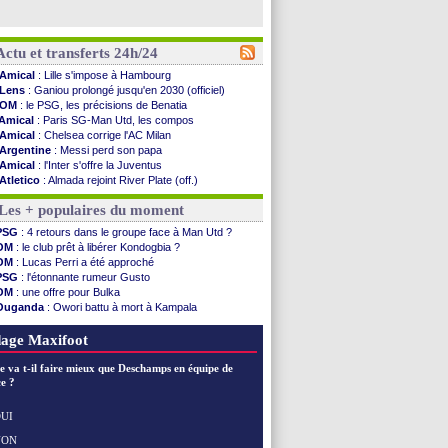
Actu et transferts 24h/24
Amical
: Lille s'impose à Hambourg
Lens
: Ganiou prolongé jusqu'en 2030 (officiel)
OM
: le PSG, les précisions de Benatia
Amical
: Paris SG-Man Utd, les compos
Amical
: Chelsea corrige l'AC Milan
Argentine
: Messi perd son papa
Amical
: l'Inter s'offre la Juventus
Atletico
: Almada rejoint River Plate (off.)
Monaco
: Camara a la cote en Angleterre
Les + populaires du moment
Amical
: encore une défaite pour Strasbourg
OM
: la piste Goore en attaque
PSG
: 4 retours dans le groupe face à Man Utd ?
PSG
: ça négocie avec le Barça pour Torres
OM
: le club prêt à libérer Kondogbia ?
Amical
: Rennes s'incline contre Brentford
OM
: Lucas Perri a été approché
Arsenal
: c'est signé pour Guimaraes (officiel)
PSG
: l'étonnante rumeur Gusto
Amical
: Le Mans concède un nul
OM
: une offre pour Bulka
Real
: Mourinho durcit les règles
Ouganda
: Owori battu à mort à Kampala
Amical
: Toulouse s'incline lourdement
OM
: une offre refusée pour Aguerd
OM
: Benatia et la "médiocrité" dans le club
PSG
: Liverpool va proposer 115 M€ pour Barcola
age Maxifoot
Newcastle
: Guimarães, le club se défend
L2
: la 1ère journée à suivre en DIRECT !
e va t-il faire mieux que Deschamps en équipe de
PSG
: une deuxième offre pour Suzuki
e ?
PSG
: le groupe pour le match face à Man Utd
OM
: le jour où tout a basculé pour Benatia
UI
Heracles
: Reine-Adélaïde, le sort s'acharne...
NON
Voir les brèves précédentes