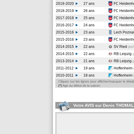
2019-2020
27 ans
FC Heidenh
2018-2019
26 ans
FC Heidenh
2017-2018
25 ans
FC Heidenh
2016-2017
24 ans
FC Heidenh
2015-2016
23 ans
Lech Pozna
2015-2016
23 ans
FC Heidenh
2014-2015
22 ans
SV Ried
(AU
2014-2015
22 ans
RB Leipzig
(
2013-2014
21 ans
RB Leipzig
2011-2012
19 ans
Hoffenheim
2010-2011
18 ans
Hoffenheim
Cliquez sur les lignes pour afficher/masquer le déta
(*)
Age au début de la saison
Votre AVIS sur Denis THOMA