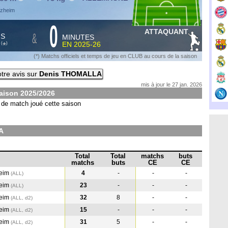
rzheim
0
ATTAQUANT
&
HS
MINUTES
S
EN
2025-26
*
(
)
(*) Matchs officiels et temps de jeu en CLUB au cours de la saison
tre avis sur
Denis THOMALLA
mis à jour le 27 jan. 2026
saison
2025/2026
de match joué cette saison
A
Total
Total
matchs
buts
matchs
buts
CE
CE
eim
4
-
-
-
(ALL
)
eim
23
-
-
-
(ALL
)
eim
32
8
-
-
(ALL, d2)
eim
15
-
-
-
(ALL, d2)
eim
31
5
-
-
(ALL, d2)