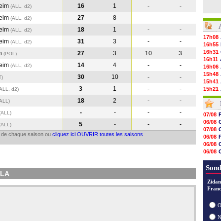
eim
16
1
-
-
(ALL, d2)
eim
27
8
-
-
(ALL, d2)
eim
18
1
-
-
(ALL, d2)
17h08
eim
31
3
-
-
(ALL, d2)
16h55
16h31
n
27
3
10
3
(POL
)
16h11
eim
14
4
-
-
(ALL, d2)
16h06
15h48
30
10
-
-
T
)
15h41
3
1
-
-
15h21
ALL, d2)
15h14
18
2
-
-
(ALL
)
14h59
14h43
-
-
-
-
(ALL
)
07/08
14h14
06/08
5
-
-
-
(ALL
)
13h59
07/08
13h55
il de chaque saison ou
cliquez ici OUVRIR toutes les saisons
06/08
13h48
06/08
13h30
06/08
12h49
06/08
12h22
07/08
Sond
12h00
LLA
11h46
Zidan
11h20
Franc
10h49
10h32
O
10h10