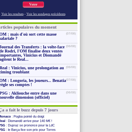
Voter
Voir les resultats
-
Voir les sondages précédents
articles populaires du moment
(07/08)
OM : mais d'où sort cette masse
salariale ?
(06/08)
Journal des Transferts : la volte-face
de Rodri, l'OM finalise deux ventes
importantes, Vinicius et Diomandé
agitent le Real...
(06/08)
Real : Vinicius, une prolongation au
timing troublant
(07/08)
OM : Longoria, les joueurs... Benatia
règle ses comptes !
(06/08)
PSG : Akliouche entre dans une
nouvelle dimension (officiel)
Ça a fait le buzz depuis 7 jours
Monaco
: Pogba pointé du doigt
Real
: Diomandé arrive pour 140 M€ !
PSG
: Dupraz se prononce pour la LdC
PSG
: le Barça fixe son prix pour Torres