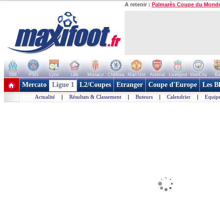
A retenir :
Palmarès Coupe du Mond
OM
PSG
Lyon
Lille
Monaco
Chelsea
Man Utd
Arsenal
Liverpool
ManCity
Ba
+ de clubs
Mercato
Ligue 1
L2/Coupes
Etranger
Coupe d'Europe
Les B
Actualité
|
Résultats & Classement
|
Buteurs
|
Calendrier
|
Equipe