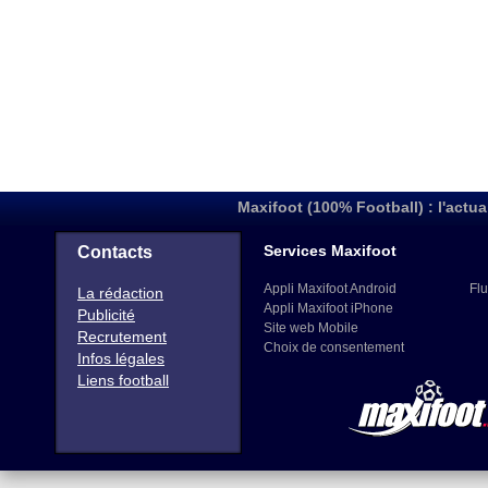
Maxifoot (100% Football) : l'actua
Services Maxifoot
Contacts
Appli Maxifoot Android
Flu
La rédaction
Appli Maxifoot iPhone
Publicité
Site web Mobile
Recrutement
Choix de consentement
Infos légales
Liens football