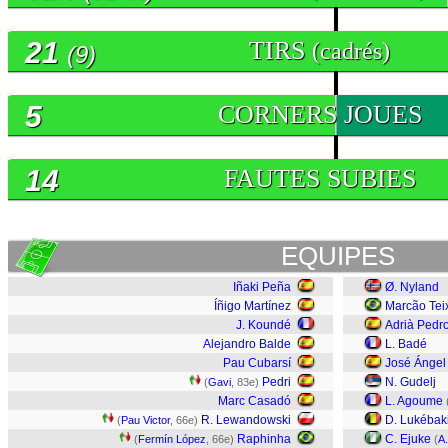
21
TIRS
(cadrés)
(9)
5
CORNERS JOUES
14
FAUTES SUBIES
EQUIPES
Iñaki Peña
Ø. Nyland
Íñigo Martínez
Marcão Tei
J. Koundé
Adrià Pedr
Alejandro Balde
L. Badé
Pau Cubarsí
José Ánge
Pedri
N. Gudelj
(
Gavi
, 83e)
Marc Casadó
L. Agoume
R. Lewandowski
D. Lukébak
(
Pau Victor
, 66e)
Raphinha
C. Ejuke
(
Fermín López
, 66e)
(
A