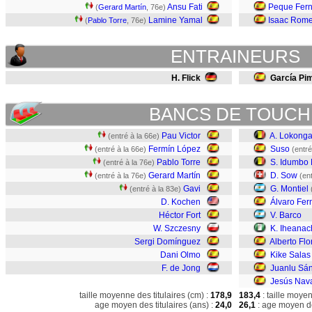
Ansu Fati
Peque Fer
(
Gerard Martín
, 76e)
Lamine Yamal
Isaac Rom
(
Pablo Torre
, 76e)
ENTRAINEURS
H. Flick
García Pi
BANCS DE TOUCH
Pau Victor
A. Lokong
(entré à la 66e)
Fermín López
Suso
(entré à la 66e)
(entré
Pablo Torre
S. Idumbo
(entré à la 76e)
Gerard Martín
D. Sow
(entré à la 76e)
(en
Gavi
G. Montiel
(entré à la 83e)
D. Kochen
Álvaro Fe
Héctor Fort
V. Barco
W. Szczesny
K. Iheanac
Sergi Domínguez
Alberto Flo
Dani Olmo
Kike Salas
F. de Jong
Juanlu Sá
Jesús Nav
taille moyenne des titulaires (cm) :
178,9
183,4
: taille moye
age moyen des titulaires (ans) :
24,0
26,1
: age moyen de