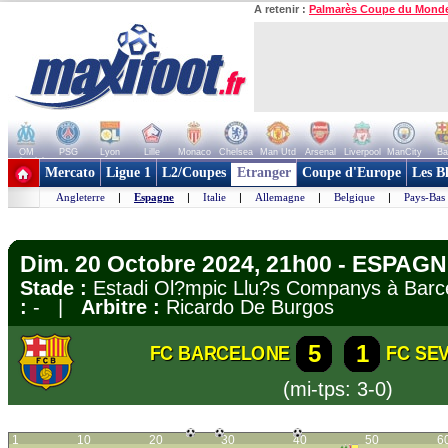
A retenir :
Palmarès Coupe du Mond
OM
PSG
Lyon
Lille
Monaco
Chelsea
Man Utd
Arsenal
Liverpool
ManCity
Ba
+ de clubs
Mercato
Ligue 1
L2/Coupes
Etranger
Coupe d'Europe
Les B
Angleterre
|
Espagne
|
Italie
|
Allemagne
|
Belgique
|
Pays-Bas
Dim. 20 Octobre 2024, 21h00 - ESPAGN
Stade :
Estadi Ol?mpic Llu?s Companys à Ba
:
- |
Arbitre :
Ricardo De Burgos
5
1
FC BARCELONE
FC SEV
(mi-tps: 3-0)
1
10
20
30
40
50
6