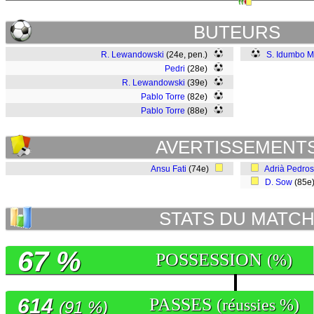
BUTEURS
R. Lewandowski
(24e, pen.)
S. Idumbo 
Pedri
(28e)
R. Lewandowski
(39e)
Pablo Torre
(82e)
Pablo Torre
(88e)
AVERTISSEMENT
Ansu Fati
(74e)
Adrià Pedro
D. Sow
(85e
STATS DU MATC
67 %
POSSESSION
(%)
614
PASSES
(réussies %)
(91 %)