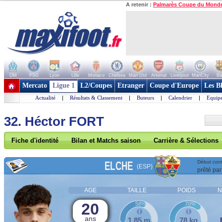
A retenir :
Palmarès Coupe du Mond
OM
PSG
Lyon
Lille
Monaco
Chelsea
Man Utd
Arsenal
Liverpool
ManCity
Ba
+ de clubs
Mercato
Ligue 1
L2/Coupes
Etranger
Coupe d'Europe
Les B
Actualité
|
Résultats & Classement
|
Buteurs
|
Calendrier
|
Equipe
32. Héctor FORT
Fiche d'identité
Bilan et Matchs saison
Carrière & Sélections
ELCHE
Début cont
(ESP)
prêté par
AGE
TAILLE
POIDS
N
20
58%
70%
ans
1,85 m
78 kg