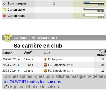
Buts marqués
2
max:8
Carton jaune
-
max:10
Carton rouge
-
max:1
CARRIERE de Héctor FORT
Sa carrière en club
Total
(*)
Age
Saison
Club
match
2025-2026
19 ans
Elche
17
(ESP)
2024-2025
18 ans
FC Barcelone
20
(ESP
)
2023-2024
17 ans
FC Barcelone
10
(ESP
)
Cliquez sur les lignes pour afficher/masquer le détai
ici OUVRIR toutes les saisons
(*)
Age au début de la saison