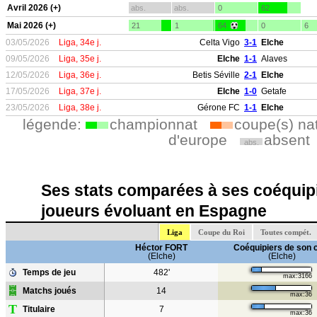
Avril 2026 (+)
abs.
abs.
0
62
Mai 2026 (+)
21
1
64
0
6
03/05/2026
Liga, 34e j.
Celta Vigo
3-1
Elche
09/05/2026
Liga, 35e j.
Elche
1-1
Alaves
12/05/2026
Liga, 36e j.
Betis Séville
2-1
Elche
17/05/2026
Liga, 37e j.
Elche
1-0
Getafe
23/05/2026
Liga, 38e j.
Gérone FC
1-1
Elche
légende:
championnat
coupe(s) na
d'europe
absent
abs.
Ses stats comparées à ses coéquipi
joueurs évoluant en Espagne
Liga
Coupe du Roi
Toutes compét.
Héctor FORT
Coéquipiers de son 
(Elche)
(Elche)
Temps de jeu
482'
max:3166
Matchs joués
14
max:36
T
Titulaire
7
max:36