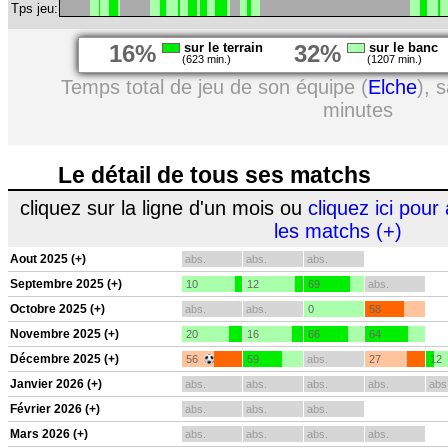
Tps jeu:
16%
sur le terrain
32%
sur le banc
(623 min.)
(1207 min.)
Temps total de jeu de son équipe (
Elche
), 
minutes
Le détail de tous ses matchs
cliquez sur la ligne d'un mois ou
cliquez ici pour 
les matchs (+)
Aout 2025 (+)
abs.
abs.
abs.
Septembre 2025 (+)
10
12
69
abs.
Octobre 2025 (+)
abs.
abs.
0
58
Novembre 2025 (+)
20
16
66
64
Décembre 2025 (+)
56
59
abs.
27
12
Janvier 2026 (+)
abs.
abs.
abs.
abs.
abs
Février 2026 (+)
abs.
abs.
abs.
Mars 2026 (+)
abs.
abs.
abs.
abs.