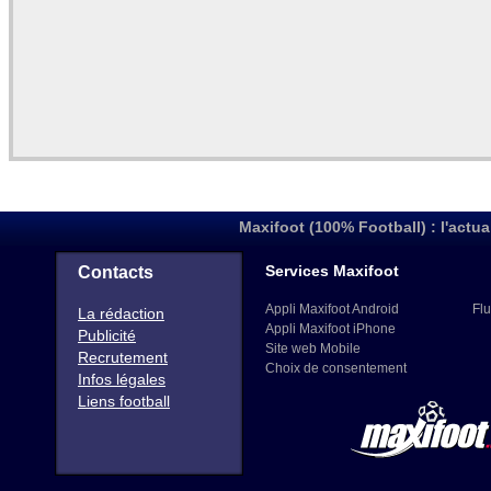
Maxifoot (100% Football) : l'actua
Services Maxifoot
Contacts
Appli Maxifoot Android
Flu
La rédaction
Appli Maxifoot iPhone
Publicité
Site web Mobile
Recrutement
Choix de consentement
Infos légales
Liens football