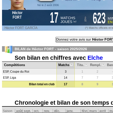
Né le 2 août 2006
17
623
Héctor
&
FORT
MATCHS
MI
JOUES
E
*
(
)
Héctor FORT GARCÍA
(*) Matchs officiels e
Donnez votre avis sur
Héctor FOR
BILAN de Héctor FORT - saison
2025/2026
Son bilan en chiffres avec
Elche
Compétitions
Matchs
Titu.
Rempl.
Ban
?
?
?
ESP, Coupe du Roi
3
1
2
-
ESP, Liga
14
7
7
Bilan total en club
17
8
9
Chronologie et bilan de son temps 
Saison
août
sept.
oct.
nov.
déc.
janv.
févr.
mars
avril
ma