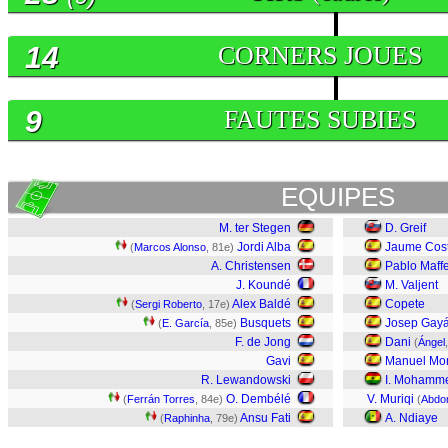
14
CORNERS JOUES
9
FAUTES SUBIES
EQUIPES
M. ter Stegen
D. Greif
Jordi Alba
Jaume Cos
(
Marcos Alonso
, 81e)
A. Christensen
Pablo Maff
J. Koundé
M. Valjent
Alex Baldé
Copete
(
Sergi Roberto
, 17e)
Busquets
Josep Gay
(
E. García
, 85e)
F. de Jong
Dani
(
Ángel
Gavi
Manuel Mo
R. Lewandowski
I. Mohamm
O. Dembélé
V. Muriqi
(
Ferrán Torres
, 84e)
(
Abdo
Ansu Fati
A. Ndiaye
(
Raphinha
, 79e)