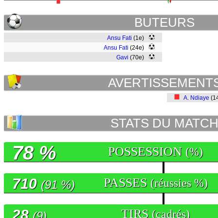
BUTEURS
Ansu Fati
(1e)
Ansu Fati
(24e)
Gavi
(70e)
AVERTISSEMENT
A. Ndiaye
(1
STATS DU MATC
78 %
POSSESSION
(%)
710
PASSES
(réussies %)
(91 %)
28
TIRS
(cadrés)
(9)