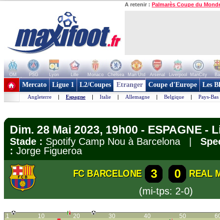
A retenir :
Palmarès Coupe du Mond
OM
PSG
Lyon
Lille
Monaco
Chelsea
Man Utd
Arsenal
Liverpool
ManCity
Ba
+ de clubs
Mercato
Ligue 1
L2/Coupes
Etranger
Coupe d'Europe
Les B
Angleterre
|
Espagne
|
Italie
|
Allemagne
|
Belgique
|
Pays-Bas
Dim. 28 Mai 2023, 19h00 - ESPAGNE - L
Stade :
Spotify Camp Nou à Barcelona |
Spec
:
Jorge Figueroa
3
0
FC BARCELONE
REAL 
(mi-tps: 2-0)
1
10
20
30
40
50
6