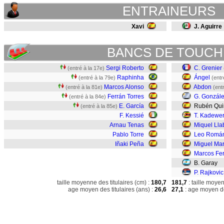
ENTRAINEURS
Xavi
J. Aguirre
BANCS DE TOUCH
Sergi Roberto
C. Grenier
(entré à la 17e)
Raphinha
Ángel
(entré à la 79e)
(entr
Marcos Alonso
Abdon
(entré à la 81e)
(ent
Ferrán Torres
G. Gonzál
(entré à la 84e)
E. García
Rubén Quin
(entré à la 85e)
F. Kessié
T. Kadewe
Arnau Tenas
Miquel Lla
Pablo Torre
Leo Romá
Iñaki Peña
Miguel Mar
Marcos Fe
B. Garay
P. Rajkovic
taille moyenne des titulaires (cm) :
180,7
181,7
: taille moye
age moyen des titulaires (ans) :
26,6
27,1
: age moyen de