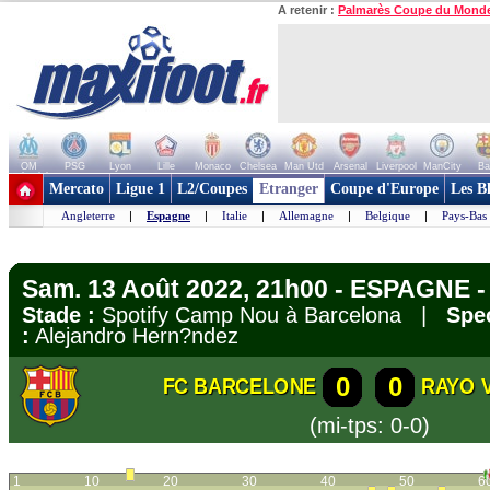
A retenir :
Palmarès Coupe du Mond
OM
PSG
Lyon
Lille
Monaco
Chelsea
Man Utd
Arsenal
Liverpool
ManCity
Ba
+ de clubs
Mercato
Ligue 1
L2/Coupes
Etranger
Coupe d'Europe
Les B
Angleterre
|
Espagne
|
Italie
|
Allemagne
|
Belgique
|
Pays-Bas
Sam. 13 Août 2022, 21h00 - ESPAGNE -
Stade :
Spotify Camp Nou à Barcelona |
Spec
:
Alejandro Hern?ndez
0
0
FC BARCELONE
RAYO 
(mi-tps: 0-0)
1
10
20
30
40
50
6