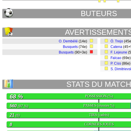
BUTEURS
AVERTISSEMENT
O. Dembélé
(14e)
Ó. Trejo
(45
Busquets
(74e)
Catena
(45+
Busquets
(90+3e)
F. Lejeune
(
Falcao
(69e
P. Ciss
(86e
S. Dimitrievs
STATS DU MATC
68 %
POSSESSION
(%)
560
PASSES
(réussies %)
(87 %)
21
TIRS
(cadrés)
(6)
8
CORNERS JOUES