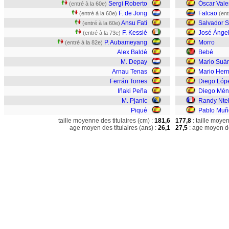
Sergi Roberto
Óscar Vale
(entré à la 60e)
F. de Jong
Falcao
(entré à la 60e)
(ent
Ansu Fati
Salvador 
(entré à la 60e)
F. Kessié
José Ánge
(entré à la 73e)
P. Aubameyang
Morro
(entré à la 82e)
Alex Baldé
Bebé
M. Depay
Mario Suá
Arnau Tenas
Mario Her
Ferrán Torres
Diego Lóp
Iñaki Peña
Diego Mén
M. Pjanic
Randy Nte
Piqué
Pablo Muñ
taille moyenne des titulaires (cm) :
181,6
177,8
: taille moye
age moyen des titulaires (ans) :
26,1
27,5
: age moyen de