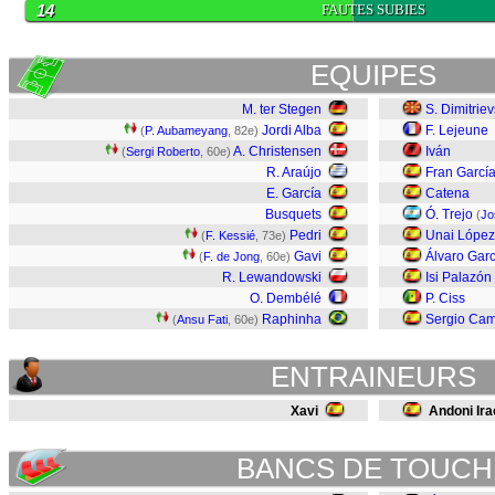
14
FAUTES SUBIES
EQUIPES
M. ter Stegen
S. Dimitriev
Jordi Alba
F. Lejeune
(
P. Aubameyang
, 82e)
A. Christensen
Iván
(
Sergi Roberto
, 60e)
R. Araújo
Fran Garcí
E. García
Catena
Busquets
Ó. Trejo
(
Jo
Pedri
Unai López
(
F. Kessié
, 73e)
Gavi
Álvaro Garc
(
F. de Jong
, 60e)
R. Lewandowski
Isi Palazón
O. Dembélé
P. Ciss
Raphinha
Sergio Cam
(
Ansu Fati
, 60e)
ENTRAINEURS
Xavi
Andoni Ira
BANCS DE TOUCH