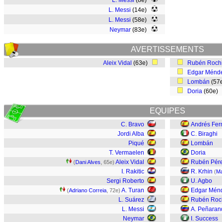
L. Messi
(8e)
L. Messi
(14e)
L. Messi
(58e)
Neymar
(83e)
AVERTISSEMENTS
Aleix Vidal
(63e)
Rubén Roch
Edgar Ménd
Lombán
(57
Doria
(60e)
EQUIPES
C. Bravo
Andrés Fe
Jordi Alba
C. Biraghi
Piqué
Lombán
T. Vermaelen
Doria
Aleix Vidal
Rubén Pér
(
Dani Alves
, 65e)
I. Rakitic
R. Krhin
(
Ma
Sergi Roberto
U. Agbo
A. Turan
Edgar Mén
(
Adriano Correia
, 72e)
L. Suárez
Rubén Roc
L. Messi
A. Peñaran
Neymar
I. Success