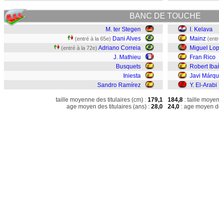
BANC DE TOUCHE
M. ter Stegen
I. Kelava
Dani Alves
Mainz
(entré à la 65e)
(entr
Adriano Correia
Miguel Lo
(entré à la 72e)
J. Mathieu
Fran Rico
Busquets
Robert Iba
Iniesta
Javi Márq
Sandro Ramírez
Y. El-Arabi
taille moyenne des titulaires (cm) :
179,1
184,8
: taille moye
age moyen des titulaires (ans) :
28,0
24,0
: age moyen de