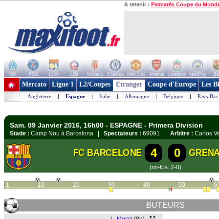
A retenir :
Palmarès Coupe du Mond
OM
PSG
Lyon
Lille
Monaco
Chelsea
Man Utd
Arsenal
Liverpool
ManCity
Ba
+ de clubs
Mercato
Ligue 1
L2/Coupes
Etranger
Coupe d'Europe
Les B
Angleterre
|
Espagne
|
Italie
|
Allemagne
|
Belgique
|
Pays-Bas
Sam. 09 Janvier 2016, 16h00 - ESPAGNE - Primera Division
Stade :
Camp Nou à Barcelona |
Spectateurs :
69091 |
Arbitre :
Carlos V
4
0
FC BARCELONE
GREN
(mi-tps: 2-0)
1
10
20
30
40
50
6
BUTEURS