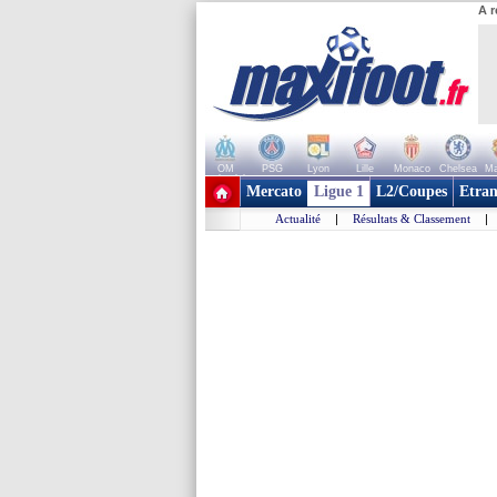
A r
OM
PSG
Lyon
Lille
Monaco
Chelsea
Ma
+ de clubs
Mercato
Ligue 1
L2/Coupes
Etran
Actualité
|
Résultats & Classement
|