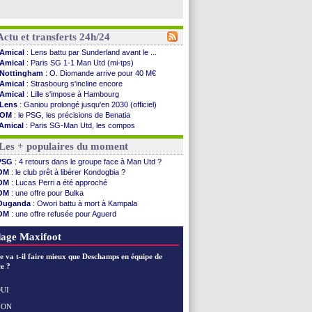
Actu et transferts 24h/24
Amical
: Lens battu par Sunderland avant le ...
Amical
: Paris SG 1-1 Man Utd (mi-tps)
Nottingham
: O. Diomande arrive pour 40 M€
Amical
: Strasbourg s'incline encore
Amical
: Lille s'impose à Hambourg
Lens
: Ganiou prolongé jusqu'en 2030 (officiel)
OM
: le PSG, les précisions de Benatia
Amical
: Paris SG-Man Utd, les compos
Amical
: Chelsea corrige l'AC Milan
Les + populaires du moment
Argentine
: Messi perd son papa
Amical
: l'Inter s'offre la Juventus
PSG
: 4 retours dans le groupe face à Man Utd ?
Atletico
: Almada rejoint River Plate (off.)
OM
: le club prêt à libérer Kondogbia ?
Monaco
: Camara a la cote en Angleterre
OM
: Lucas Perri a été approché
Amical
: encore une défaite pour Strasbourg
OM
: une offre pour Bulka
OM
: la piste Goore en attaque
Ouganda
: Owori battu à mort à Kampala
PSG
: ça négocie avec le Barça pour Torres
OM
: une offre refusée pour Aguerd
Amical
: Rennes s'incline contre Brentford
PSG
: Liverpool va proposer 115 M€ pour Barcola
Arsenal
: c'est signé pour Guimaraes (officiel)
OM
: B. Genesio - "ce n'est pas idéal"
age Maxifoot
Amical
: Le Mans concède un nul
Real
: Mourinho durcit les règles
e va t-il faire mieux que Deschamps en équipe de
Amical
: Toulouse s'incline lourdement
e ?
OM
: Benatia et la "médiocrité" dans le club
Newcastle
: Guimarães, le club se défend
UI
L2
: la 1ère journée à suivre en DIRECT !
NON
Voir les brèves précédentes