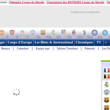
etenir :
Palmarès Coupe du Monde
-
Classement des BUTEURS Coupe du Monde
-
TA
emplacement publicitaire
n Utd
Arsenal
Liverpool
ManCity
Barca
Real
Atletico
Milan
Juve
Inter
Naples
ger
Coupe d'Europe
Les Bleus & International
Chroniques
TV
+
Buteurs
|
Calendrier
|
Equipe type
|
Tableau Transferts
|
Palmarès
|
Les Cl