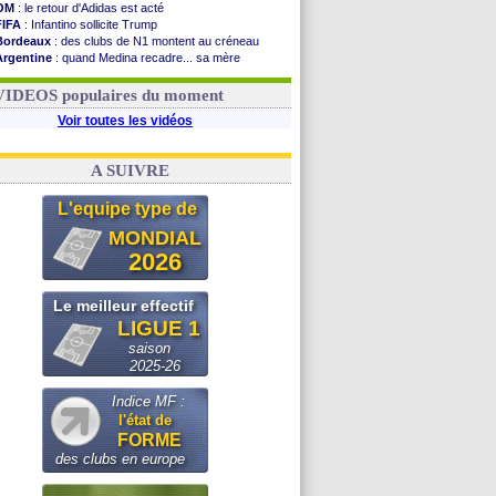
OM
: le retour d'Adidas est acté
FIFA
: Infantino sollicite Trump
Bordeaux
: des clubs de N1 montent au créneau
Argentine
: quand Medina recadre... sa mère
Real
: le démenti de Leipzig pour Diomandé
OM
: Paixão attire un 2e club anglais
VIDEOS populaires du moment
Voir toutes les vidéos
A SUIVRE
L'equipe type de
MONDIAL
2026
Le meilleur effectif
LIGUE 1
saison
2025-26
Indice MF :
l'état de
FORME
des clubs en europe