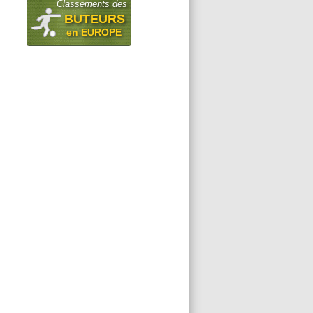
Classements des
BUTEURS
en EUROPE