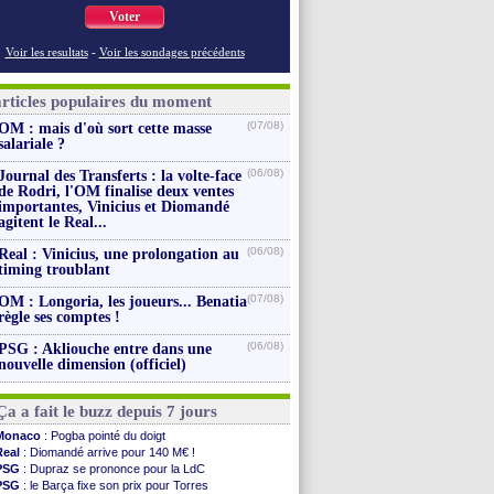
Voter
Voir les resultats
-
Voir les sondages précédents
articles populaires du moment
(07/08)
OM : mais d'où sort cette masse
salariale ?
(06/08)
Journal des Transferts : la volte-face
de Rodri, l'OM finalise deux ventes
importantes, Vinicius et Diomandé
agitent le Real...
(06/08)
Real : Vinicius, une prolongation au
timing troublant
(07/08)
OM : Longoria, les joueurs... Benatia
règle ses comptes !
(06/08)
PSG : Akliouche entre dans une
nouvelle dimension (officiel)
Ça a fait le buzz depuis 7 jours
Monaco
: Pogba pointé du doigt
Real
: Diomandé arrive pour 140 M€ !
PSG
: Dupraz se prononce pour la LdC
PSG
: le Barça fixe son prix pour Torres