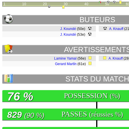
1
10
20
30
40
50
6
BUTEURS
J. Koundé
(50e)
A. Knauff
(2
J. Koundé
(53e)
AVERTISSEMENT
Lamine Yamal
(56e)
A. Knauff
(2
Gerard Martín
(61e)
STATS DU MATC
76 %
POSSESSION
(%)
829
PASSES
(réussies %)
(90 %)