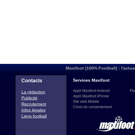
Maxifoot (100% Football) : l'actua
Services Maxifoot
Contacts
Appli Maxifoot Android
Flu
La rédaction
Appli Maxifoot iPhone
Publicité
Site web Mobile
Recrutement
Choix de consentement
Infos légales
Liens football