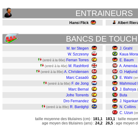
ENTRAINEURS
Hansi Flick
Albert Rier
BANCS DE TOUCH
M. ter Stegen
J. Grahl
W. Szczesny
Kaua Morai
Ferran Torres
E. Baum
(entré à la 66e)
M. Rashford
A. Amenda
(entré à la 46e)
A. Christensen
O. Højlund
(entré à la 89e)
Marc Casadó
E. Wahi
(en
F. de Jong
Mahmoud 
(entré à la 66e)
Marc Bernal
J. Bahoya
Jofre Torrents
Buta
Dro Fernandez
J. Nganka
R. Bardghji
N. Collins
(entré à la 89e)
C. Uzun
(e
taille moyenne des titulaires (cm) :
181,1
183,1
: taille moye
age moyen des titulaires (ans) :
24,2
26,5
: age moyen de