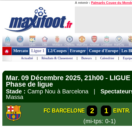
A retenir :
Palmarès Coupe du Mond
OM
PSG
Lyon
Lille
Monaco
Chelsea
Man Utd
Arsenal
Liverpool
ManCity
Ba
+ de clubs
Mercato
Ligue 1
L2/Coupes
Etranger
Coupe d'Europe
Les B
Actualité
|
Résultats & Classement
|
Buteurs
|
Calendrier
|
Equipe
Mar. 09 Décembre 2025, 21h00 - LIGU
Phase de ligue
Stade :
Camp Nou à Barcelona |
Spectateur
Massa
2
1
FC BARCELONE
EINTR
(mi-tps: 0-1)