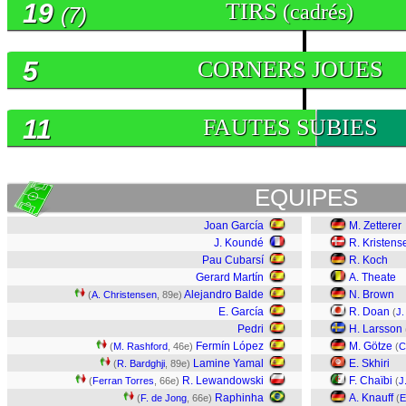
19
TIRS
(cadrés)
(7)
5
CORNERS JOUES
11
FAUTES SUBIES
EQUIPES
Joan García
M. Zetterer
J. Koundé
R. Kristens
Pau Cubarsí
R. Koch
Gerard Martín
A. Theate
Alejandro Balde
N. Brown
(
A. Christensen
, 89e)
E. García
R. Doan
(
J
Pedri
H. Larsson
Fermín López
M. Götze
(
M. Rashford
, 46e)
(
C
Lamine Yamal
E. Skhiri
(
R. Bardghji
, 89e)
R. Lewandowski
F. Chaïbi
(
Ferran Torres
, 66e)
(
J
Raphinha
A. Knauff
(
F. de Jong
, 66e)
(
E