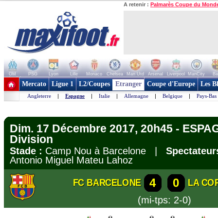
A retenir :
Palmarès Coupe du Mond
OM
PSG
Lyon
Lille
Monaco
Chelsea
Man Utd
Arsenal
Liverpool
ManCity
Ba
+ de clubs
Mercato
Ligue 1
L2/Coupes
Etranger
Coupe d'Europe
Les B
Angleterre
|
Espagne
|
Italie
|
Allemagne
|
Belgique
|
Pays-Bas
Dim. 17 Décembre 2017, 20h45 - ESPAG
Division
Stade :
Camp Nou à Barcelone |
Spectateur
Antonio Miguel Mateu Lahoz
4
0
FC BARCELONE
LA CO
(mi-tps: 2-0)