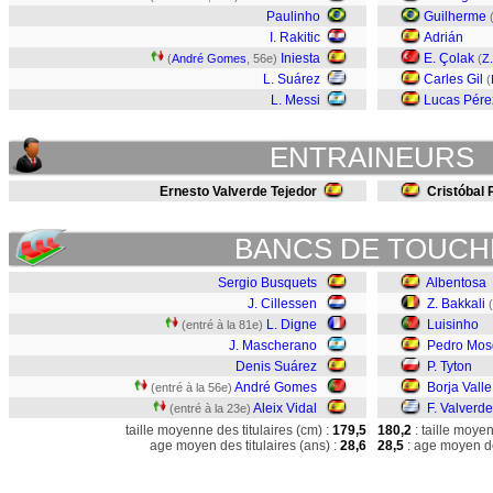
Paulinho
Guilherme
I. Rakitic
Adrián
Iniesta
E. Çolak
(
André Gomes
, 56e)
(
Z.
L. Suárez
Carles Gil
(
L. Messi
Lucas Pére
ENTRAINEURS
Ernesto Valverde Tejedor
Cristóbal 
BANCS DE TOUCH
Sergio Busquets
Albentosa
J. Cillessen
Z. Bakkali
L. Digne
Luisinho
(entré à la 81e)
J. Mascherano
Pedro Mos
Denis Suárez
P. Tyton
André Gomes
Borja Valle
(entré à la 56e)
Aleix Vidal
F. Valverde
(entré à la 23e)
taille moyenne des titulaires (cm) :
179,5
180,2
: taille moye
age moyen des titulaires (ans) :
28,6
28,5
: age moyen de