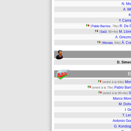
N. Mo
A. Wi
K
Y. Carr
R. De 
(
Pablo Barrios
, 78e)
M. Llor
(
Saúl
, 90+4e)
A. Griez
Á. Co
(
Morata
, 64e)
D. Sime
B
Mor
(entré à la 64e)
Pablo Barr
(entré à la 78e)
S
(entré à la 90+4e)
Marco Mor
M. Dohe
I. G
T. Le
Antonio Go
G. Kondog