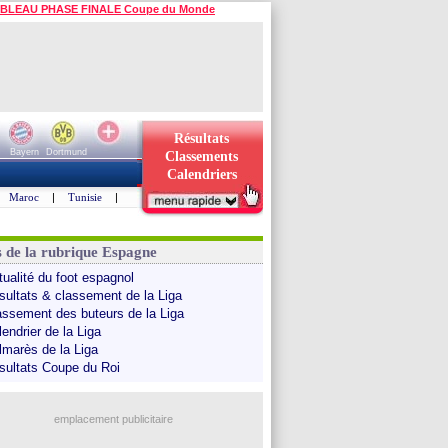
BLEAU PHASE FINALE Coupe du Monde
Résultats
Bayern
Dortmund
Classements
Calendriers
Maroc
|
Tunisie
|
s de la rubrique Espagne
tualité du foot espagnol
sultats & classement de la Liga
assement des buteurs de la Liga
endrier de la Liga
lmarès de la Liga
sultats Coupe du Roi
emplacement publicitaire