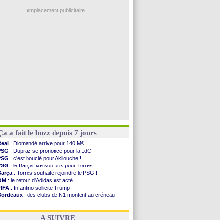
Ouganda
: Owori battu à mort à Kampala
PSG
: Nsoki va signer en Croatie
emplacement publicitaire
Arsenal
: Naples vise Gabriel Jesus
Real
: Mastantuono prêté à la Fiorentina (off.)
Man City
: accord avec le Barça pour Rodri ?
Rennes
: Haise a prolongé (officiel)
Palace
: Tomiyasu a convaincu (officiel)
Voir les brèves précédentes
Ça a fait le buzz depuis 7 jours
Real
: Diomandé arrive pour 140 M€ !
PSG
: Dupraz se prononce pour la LdC
PSG
: c'est bouclé pour Akliouche !
PSG
: le Barça fixe son prix pour Torres
Barça
: Torres souhaite rejoindre le PSG !
OM
: le retour d'Adidas est acté
FIFA
: Infantino sollicite Trump
Bordeaux
: des clubs de N1 montent au créneau
Argentine
: quand Medina recadre... sa mère
Real
: le démenti de Leipzig pour Diomandé
A SUIVRE