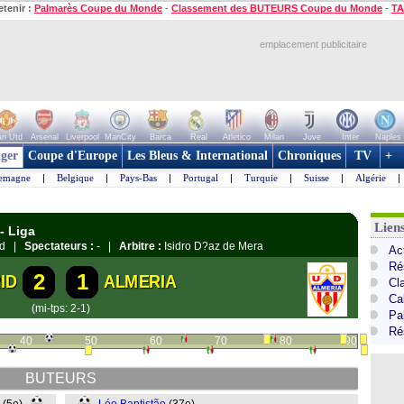
etenir :
Palmarès Coupe du Monde
-
Classement des BUTEURS Coupe du Monde
-
TA
emplacement publicitaire
n Utd
Arsenal
Liverpool
ManCity
Barca
Real
Atletico
Milan
Juve
Inter
Naples
ger
Coupe d'Europe
Les Bleus & International
Chroniques
TV
+
lemagne
|
Belgique
|
Pays-Bas
|
Portugal
|
Turquie
|
Suisse
|
Algérie
|
Lien
- Liga
rid |
Spectateurs :
- |
Arbitre :
Isidro D?az de Mera
Ac
Ré
2
1
ID
ALMERIA
Cl
Cal
(mi-tps: 2-1)
Pa
Ré
40
50
60
70
80
90
BUTEURS