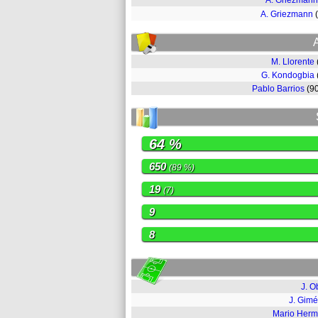
A. Griezmann
A. Griezmann
M. Llorente
G. Kondogbia
Pablo Barrios
(9
64 %
650
(89 %)
19
(7)
9
8
J. O
J. Gim
Mario Her