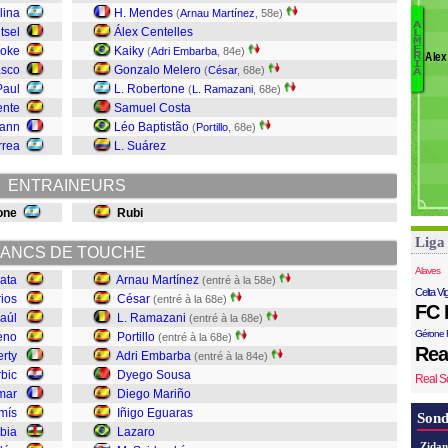
D
lina
H. Mendes
(
Arnau Martínez
, 58e)
M
A
tsel
Álex Centelles
L
Sa
M
S
E
oke
Kaiky
(
Adri Embarba
, 84e)
Álex
B
R
La
I
asco
Gonzalo Melero
(
César
, 68e)
A
M
I
Paul
L. Robertone
(
L. Ramazani
, 68e)
D
ente
Samuel Costa
D
mann
Léo Baptistão
(
Portillo
, 68e)
A
rrea
L. Suárez
Po
R
ENTRAINEURS
Cé
A
one
Rubi
Liga
ANCS DE TOUCHE
Alaves
ata
Arnau Martínez
(entré à la 58e)
Celta Vi
ios
César
(entré à la 68e)
FC 
aúl
L. Ramazani
(entré à la 68e)
Gérone 
eno
Portillo
(entré à la 68e)
Rea
rty
Adri Embarba
(entré à la 84e)
rbic
Dyego Sousa
Real S
mar
Diego Mariño
mís
Iñigo Eguaras
Sond
bia
Lazaro
Zidan