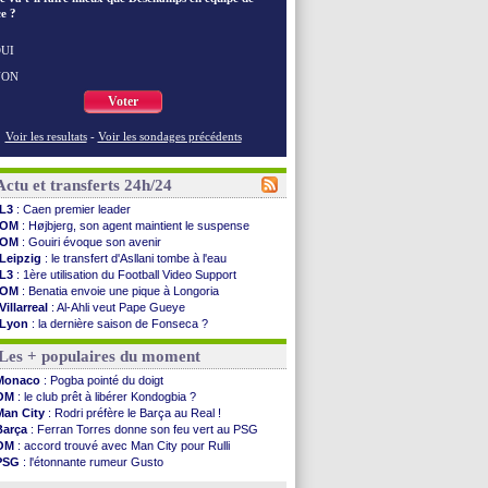
e ?
UI
NON
Voter
Voir les resultats
-
Voir les sondages précédents
Actu et transferts 24h/24
L3
: Caen premier leader
OM
: Højbjerg, son agent maintient le suspense
OM
: Gouiri évoque son avenir
Leipzig
: le transfert d'Asllani tombe à l'eau
L3
: 1ère utilisation du Football Video Support
OM
: Benatia envoie une pique à Longoria
Villarreal
: Al-Ahli veut Pape Gueye
Lyon
: la dernière saison de Fonseca ?
OM
: un nouveau prétendant pour Højbjerg
Les + populaires du moment
Brest
: un gardien norvégien en approche ?
OM
: McCourt a versé 120 M€ en 2026
Monaco
: Pogba pointé du doigt
PSG
: 4 retours dans le groupe face à Man Utd ...
OM
: le club prêt à libérer Kondogbia ?
Nice
: Kevin Carlos va partir en Italie
Man City
: Rodri préfère le Barça au Real !
L1
: prison avec sursis requis contre un arbitre
Barça
: Ferran Torres donne son feu vert au PSG
Leganés
: c'est signé pour Luca Zidane (off.)
OM
: accord trouvé avec Man City pour Rulli
Atletico
: Ruggeri en route pour Aston Villa
PSG
: l'étonnante rumeur Gusto
Monaco
: Filipe Luis soutient Biereth
OM
: une offre pour Bulka
Lyon
: Mangala prêté à Getafe (officiel)