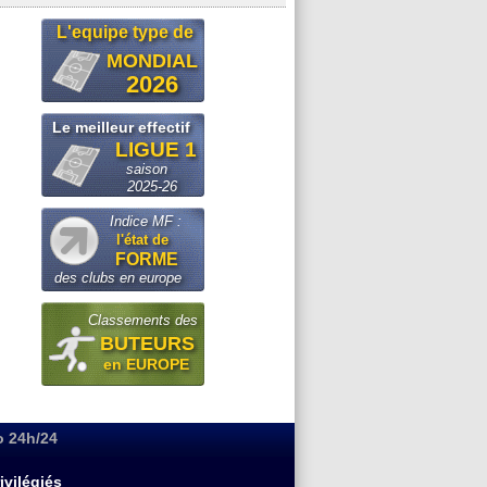
L'equipe type de
MONDIAL
2026
Le meilleur effectif
LIGUE 1
saison
2025-26
Indice MF :
l'état de
FORME
des clubs en europe
Classements des
BUTEURS
en EUROPE
o 24h/24
ivilégiés