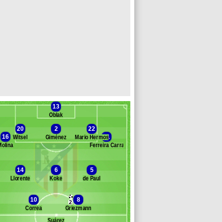
13
Oblak
20
2
22
16
21
Witsel
Giménez
Mario Hermoso
Molina
Ferreira Carrasco
Banc des remplaçants
Atl. Madrid
14
6
5
eguilón
Llorente
Koke
de Paul
ondogbia
omís Alemañ
10
8
2
emar
Correa
Griezmann
bic
Suárez