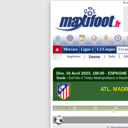
A r
OM
PSG
Lyon
Lille
Monaco
Chelsea
Ma
+ de clubs
Mercato
Ligue 1
L2/Coupes
Etran
Angleterre
|
Espagne
|
Italie
|
Al
Dim. 16 Avril 2023, 18h30 - ESPAGNE 
Stade :
Est?dio C?vitas Metropolitano à Mad
ATL. MADR
1
10
20
30