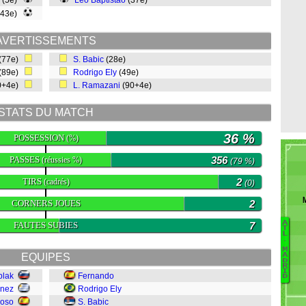
(5e)
Léo Baptistão
(37e)
(43e)
AVERTISSEMENTS
(77e)
S. Babic
(28e)
(89e)
Rodrigo Ely
(49e)
0+4e)
L. Ramazani
(90+4e)
STATS DU MATCH
36 %
POSSESSION
(%)
PASSES
356
(réussies %)
(79 %)
TIRS
2
(cadrés)
(0)
CORNERS JOUES
2
A
FAUTES SUBIES
7
T
L
.
R
M
EQUIPES
A
K
D
R
G
I
blak
Fernando
D
L
énez
Rodrigo Ely
Gr
moso
S. Babic