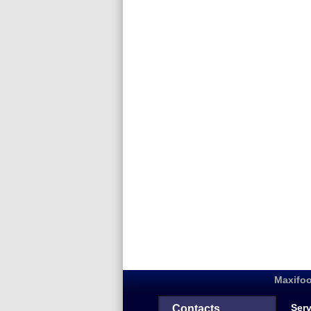
Maxifoo
Serv
Contacts