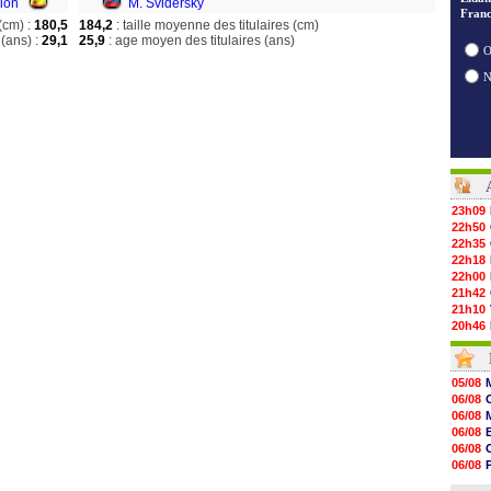
lón
M. Sviderský
Franc
(cm) :
180,5
184,2
: taille moyenne des titulaires (cm)
(ans) :
29,1
25,9
: age moyen des titulaires (ans)
O
23h09
22h50
22h35
22h18
22h00
21h42
21h10
20h46
20h30
20h01
19h18
05/08
19h09
06/08
18h48
06/08
18h37
06/08
18h29
06/08
17h58
06/08
17h46
06/08
17h32