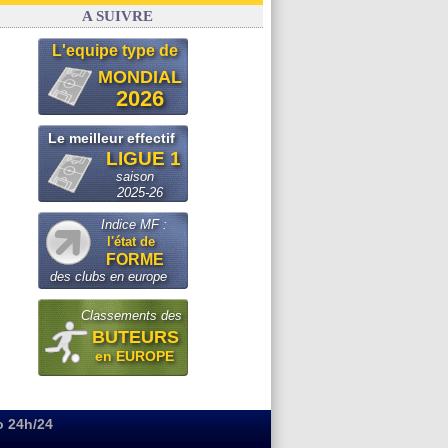
FIFA
: Infantino sollicite Trump
A SUIVRE
L'equipe type de
MONDIAL
2026
Le meilleur effectif
LIGUE 1
saison
2025-26
Indice MF :
l'état de
FORME
des clubs en europe
Classements des
BUTEURS
en EUROPE
o 24h/24