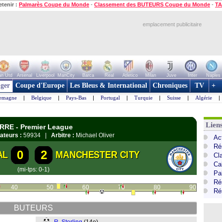
etenir :
Palmarès Coupe du Monde
-
Classement des BUTEURS Coupe du Monde
-
TA
emplacement publicitaire
n Utd
Arsenal
Liverpool
ManCity
Barca
Real
Atletico
Milan
Juve
Inter
Naples
ger
Coupe d'Europe
Les Bleus & International
Chroniques
TV
+
lemagne
|
Belgique
|
Pays-Bas
|
Portugal
|
Turquie
|
Suisse
|
Algérie
|
Lien
RRE - Premier League
ateurs :
59934 |
Arbitre :
Michael Oliver
Ac
Ré
0
2
AL
MANCHESTER CITY
Cl
Ca
(mi-tps: 0-1)
Pa
Ré
40
50
60
70
80
90
Ré
BUTEURS