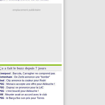
VIDEO
: Thomasson et Cresswell réconciliés
Trabzonspor
: une annonce pour Salah !
Dunkerque
: Nzonzi avait des pistes en L1
EdF
: Infantino complimente Mbappé
Lyon
: Mangala sur le départ
emplacement publicitaire
Amical
: Arsenal s'incline face au Real Betis
Amical
: lourde défaite pour le PSG
Man City
: Maresca flou pour Reijnders
LdC
: Fenerbahçe prend une belle option
Al-Diriyah
: Mbemba arrive libre (officiel)
Voir les brèves précédentes
Ça a fait le buzz depuis 7 jours
Liverpool
: Barcola, Carragher ne comprend pas
Tottenham
: De Zerbi annonce une "bombe"
Real
: City annonce la couleur pour Rodri
PSG
: Monaco accepte une offre pour Akliouche !
PSG
: Dupraz se prononce pour la LdC
PSG
: c'est bouclé pour Akliouche !
OM
: Meunier avait un accord avec le club
PSG
: le Barça fixe son prix pour Torres
Barça
: Torres souhaite rejoindre le PSG !