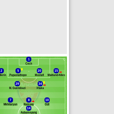
1
Cech
2
5
20
15
>
llerín
Papastathopoulos
Mustafi
Maitland-Niles
29
34
>
M. Guendouzi
Xhaka
Banc des remplaçants
Arsenal
lneny
7
8
10
>
olding
Mkhitaryan
Ramsey
Ozil
obi
14
acazette
Aubameyang