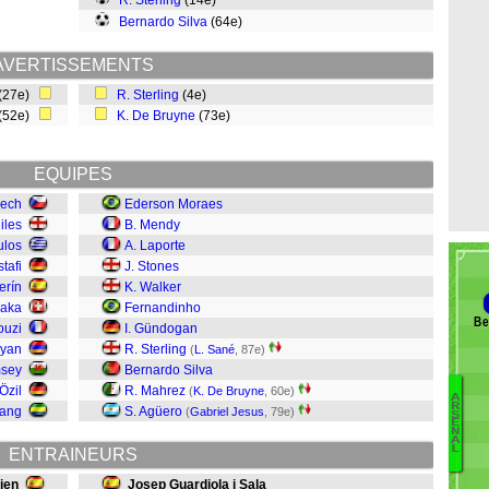
R. Sterling
(14e)
Bernardo Silva
(64e)
AVERTISSEMENTS
(27e)
R. Sterling
(4e)
(52e)
K. De Bruyne
(73e)
EQUIPES
Cech
Ederson Moraes
iles
B. Mendy
ulos
A. Laporte
tafi
J. Stones
erín
K. Walker
haka
Fernandinho
Be
ouzi
I. Gündogan
ryan
R. Sterling
(
L. Sané
, 87e)
msey
Bernardo Silva
Özil
R. Mahrez
(
K. De Bruyne
, 60e)
A
R
yang
S. Agüero
(
Gabriel Jesus
, 79e)
S
E
E
N
H
A
L
ENTRAINEURS
Iw
L
ien
Josep Guardiola i Sala