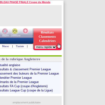
BLEAU PHASE FINALE Coupe du Monde
Résultats
Bayern
Dortmund
Classements
Calendriers
Maroc
|
Tunisie
|
s de la rubrique Angleterre
tualité anglaise
sultats & classement Premier League
assement des buteurs de la Premier League
lendrier Premier League
lmarès de la Premier League
sultats FA Cup (coupe d'Angleterre)
sultats League Cup (coupe de la Ligue)
emplacement publicitaire