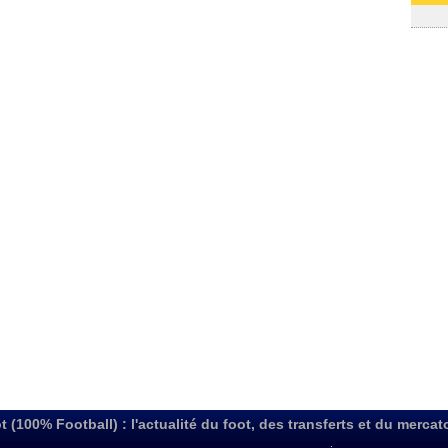
03/08
t (100% Football) : l'actualité du foot, des transferts et du mercat