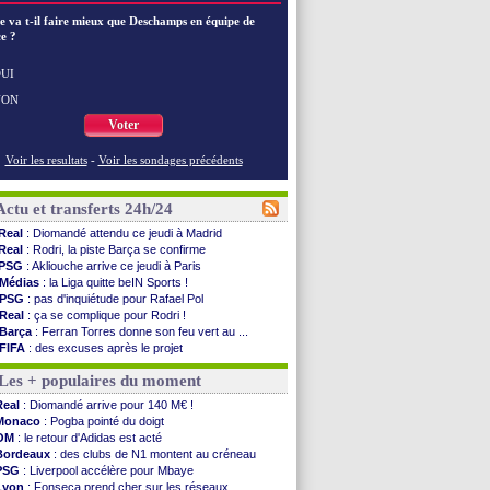
e va t-il faire mieux que Deschamps en équipe de
e ?
UI
NON
Voter
Voir les resultats
-
Voir les sondages précédents
Actu et transferts 24h/24
Real
: Diomandé attendu ce jeudi à Madrid
Real
: Rodri, la piste Barça se confirme
PSG
: Akliouche arrive ce jeudi à Paris
Médias
: la Liga quitte beIN Sports !
PSG
: pas d'inquiétude pour Rafael Pol
Real
: ça se complique pour Rodri !
Barça
: Ferran Torres donne son feu vert au ...
FIFA
: des excuses après le projet
Abha
: c'est fait pour Fekir (officiel)
Les + populaires du moment
Real
: réponse imminente de Vinicius
Arsenal
: Nørgaard transféré à Everton (off.)
Real
: Diomandé arrive pour 140 M€ !
Al-Ahli
: Deschamps a discuté !
Monaco
: Pogba pointé du doigt
PSG
: Luis Enrique satisfait malgré tout
OM
: le retour d'Adidas est acté
Monaco
: Pogba pointé du doigt
Bordeaux
: des clubs de N1 montent au créneau
Rennes
: Zabiri n'est pas fan de la L1
PSG
: Liverpool accélère pour Mbaye
Rennes
: une offre de Fulham pour Aït Boudlal
Lyon
: Fonseca prend cher sur les réseaux