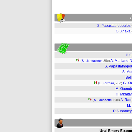
S. Papastathopoulos
G. Xhaka
P. 
A. Maitland-N
(
S. Lichtsteiner
, 35e)
S. Papastathopo
S. Mus
Bell
G. X
(
L. Torreira
, 70e)
M. Guend
H. Mkhita
A. Ra
(
A. Lacazette
, 54e)
M. 
P. Aubame
Unai Emery Etxego