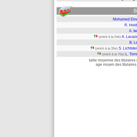
B
Mohamed Eln
R. Hold
A. I
A. Lacaz
(entré à la 54e)
B. L
S. Lichtste
(entré à la 35e)
L. Torr
(entré à la 70e)
taille moyenne des titulaires 
age moyen des titulaires 