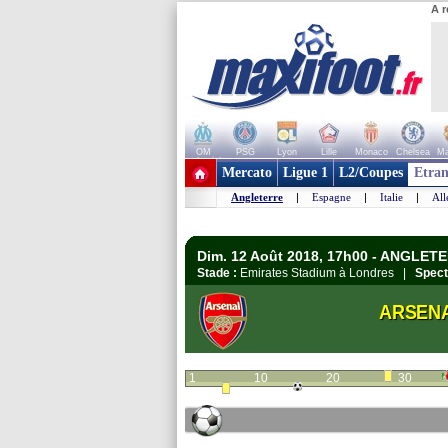
A r
OM
PSG
Lyon
Lille
Monaco
Chelsea
Ma
+ de clubs
Mercato
Ligue 1
L2/Coupes
Etran
Angleterre
|
Espagne
|
Italie
|
Al
Dim. 12 Août 2018, 17h00 - ANGLETE
Stade :
Emirates Stadium à Londres |
Spect
ARSEN
1
10
20
30