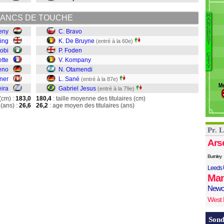
L
L
M
ANCS DE TOUCHE
B
A
To
N
C
eny
C. Bravo
Br
H
E
S
ing
K. De Bruyne
D
(entré à la 60e)
T
.
F
wobi
P. Foden
C
K
I
ette
V. Kompany
T
Y
O
eno
N. Otamendi
Sa
iner
L. Sané
(entré à la 87e)
M
G
eira
Gabriel Jesus
(entré à la 79e)
(cm) :
183,0
180,4
: taille moyenne des titulaires (cm)
(ans) :
26,6
26,2
: age moyen des titulaires (ans)
Pr. 
Ars
Burnley
Leeds 
Man
Newc
West
Sond