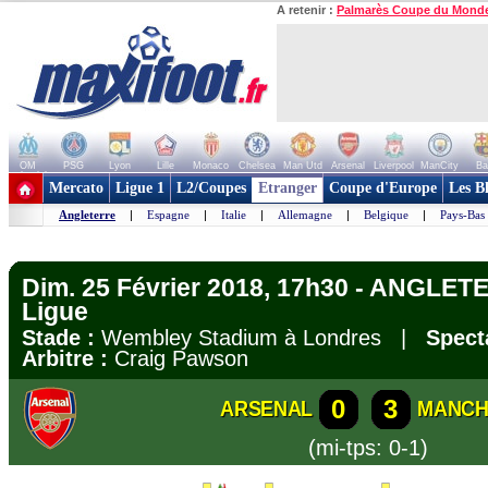
A retenir :
Palmarès Coupe du Mond
OM
PSG
Lyon
Lille
Monaco
Chelsea
Man Utd
Arsenal
Liverpool
ManCity
Ba
+ de clubs
Mercato
Ligue 1
L2/Coupes
Etranger
Coupe d'Europe
Les B
Angleterre
|
Espagne
|
Italie
|
Allemagne
|
Belgique
|
Pays-Bas
Dim. 25 Février 2018, 17h30 - ANGLET
Ligue
Stade :
Wembley Stadium à Londres |
Spect
Arbitre :
Craig Pawson
0
3
ARSENAL
MANCH
(mi-tps: 0-1)