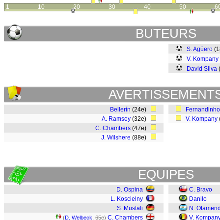
1
10
20
30
40
50
6
BUTEURS
S. Agüero
(
V. Kompany
David Silva
AVERTISSEMENT
Bellerín
(24e)
Fernandinho
A. Ramsey
(32e)
V. Kompany
C. Chambers
(47e)
J. Wilshere
(88e)
EQUIPES
D. Ospina
C. Bravo
L. Koscielny
Danilo
S. Mustafi
N. Otamend
C. Chambers
V. Kompan
(
D. Welbeck
, 65e)