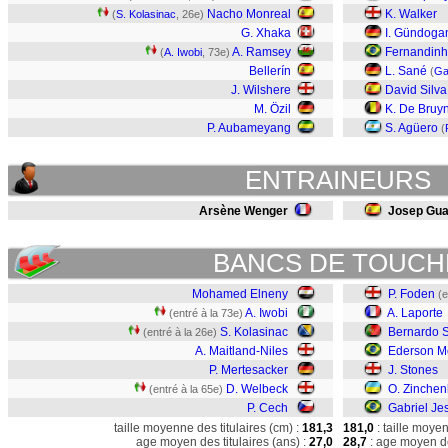
Nacho Monreal
K. Walker
(
S. Kolasinac
, 26e)
G. Xhaka
I. Gündoga
A. Ramsey
Fernandin
(
A. Iwobi
, 73e)
Bellerín
L. Sané
(
Ga
J. Wilshere
David Silva
M. Özil
K. De Bruy
P. Aubameyang
S. Agüero
(
ENTRAINEURS
Arsène Wenger
Josep Guar
BANCS DE TOUCH
Mohamed Elneny
P. Foden
(e
A. Iwobi
A. Laporte
(entré à la 73e)
S. Kolasinac
Bernardo S
(entré à la 26e)
A. Maitland-Niles
Ederson M
P. Mertesacker
J. Stones
D. Welbeck
O. Zinchen
(entré à la 65e)
P. Cech
Gabriel Je
taille moyenne des titulaires (cm) :
181,3
181,0
: taille moye
age moyen des titulaires (ans) :
27,0
28,7
: age moyen de