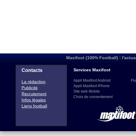
Maxifoot (100% Football) : l'actua
Services Maxifoot
Contacts
Appli Maxifoot Android
Flu
La rédaction
Appli Maxifoot iPhone
Publicité
Site web Mobile
Recrutement
Choix de consentement
Infos légales
Liens football