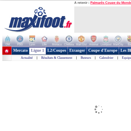
A retenir :
Palmarès Coupe du Mond
OM
PSG
Lyon
Lille
Monaco
Chelsea
Man Utd
Arsenal
Liverpool
ManCity
Ba
+ de clubs
Mercato
Ligue 1
L2/Coupes
Etranger
Coupe d'Europe
Les B
Actualité
|
Résultats & Classement
|
Buteurs
|
Calendrier
|
Equipe