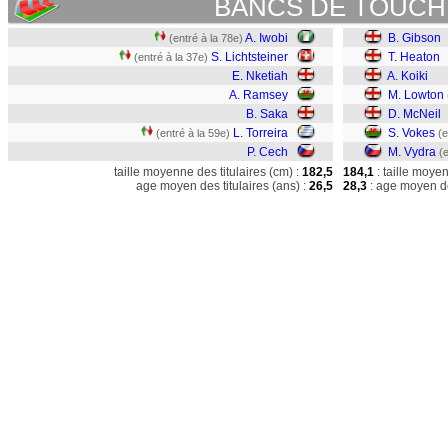
BANCS DE TOUCH
A. Iwobi
B. Gibson
(entré à la 78e)
S. Lichtsteiner
T. Heaton
(entré à la 37e)
E. Nketiah
A. Koiki
A. Ramsey
M. Lowton
B. Saka
D. McNeil
L. Torreira
S. Vokes
(entré à la 59e)
(e
P. Cech
M. Vydra
(
taille moyenne des titulaires (cm) :
182,5
184,1
: taille moye
age moyen des titulaires (ans) :
26,5
28,3
: age moyen de