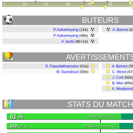
1
10
20
30
40
50
6
BUTEURS
P. Aubameyang
(14e)
A. Barnes
(6
P. Aubameyang
(48e)
A. Iwobi
(90+1e)
AVERTISSEMENT
S. Papastathopoulos
(41e)
A. Barnes
(3
M. Guendouzi
(59e)
C. Wood
(47
J. Cork
(60e
B. Mee
(60e
A. Westwood
STATS DU MATC
61 %
POSSESSION
(%)
549
PASSES
(réussies %)
(87 %)