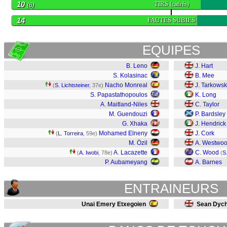
10
TIRS
(cadrés)
(6)
14
FAUTES SUBIES
EQUIPES
B. Leno
J. Hart
S. Kolasinac
B. Mee
Nacho Monreal
J. Tarkowsk
(
S. Lichtsteiner
, 37e)
S. Papastathopoulos
K. Long
A. Maitland-Niles
C. Taylor
M. Guendouzi
P. Bardsley
G. Xhaka
J. Hendrick
Mohamed Elneny
J. Cork
(
L. Torreira
, 59e)
M. Özil
A. Westwo
A. Lacazette
C. Wood
(
A. Iwobi
, 78e)
(
S
P. Aubameyang
A. Barnes
ENTRAINEURS
Unai Emery Etxegoien
Sean Dyc