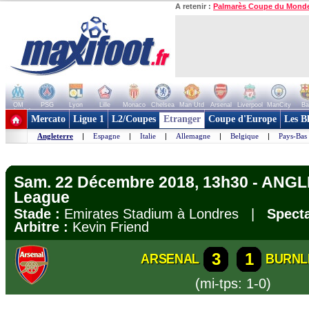
A retenir :
Palmarès Coupe du Mond
OM
PSG
Lyon
Lille
Monaco
Chelsea
Man Utd
Arsenal
Liverpool
ManCity
Ba
+ de clubs
Mercato
Ligue 1
L2/Coupes
Etranger
Coupe d'Europe
Les B
Angleterre
|
Espagne
|
Italie
|
Allemagne
|
Belgique
|
Pays-Bas
Sam. 22 Décembre 2018, 13h30 - ANGL
League
Stade :
Emirates Stadium à Londres |
Specta
Arbitre :
Kevin Friend
3
1
ARSENAL
BURNL
(mi-tps: 1-0)