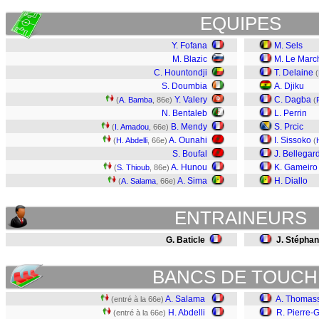
EQUIPES
Y. Fofana
M. Sels
M. Blazic
M. Le Marc
C. Hountondji
T. Delaine
(
S. Doumbia
A. Djiku
Y. Valery
C. Dagba
(
A. Bamba
, 86e)
(
N. Bentaleb
L. Perrin
B. Mendy
S. Prcic
(
I. Amadou
, 66e)
A. Ounahi
I. Sissoko
(
H. Abdelli
, 66e)
(
S. Boufal
J. Bellegar
A. Hunou
K. Gameiro
(
S. Thioub
, 86e)
A. Sima
H. Diallo
(
A. Salama
, 66e)
ENTRAINEURS
G. Baticle
J. Stéphan
BANCS DE TOUCH
A. Salama
A. Thomas
(entré à la 66e)
H. Abdelli
R. Pierre-G
(entré à la 66e)