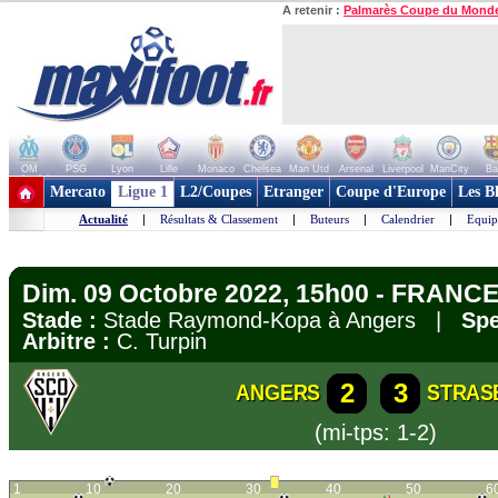
A retenir :
Palmarès Coupe du Mond
OM
PSG
Lyon
Lille
Monaco
Chelsea
Man Utd
Arsenal
Liverpool
ManCity
Ba
+ de clubs
Mercato
Ligue 1
L2/Coupes
Etranger
Coupe d'Europe
Les B
Actualité
|
Résultats & Classement
|
Buteurs
|
Calendrier
|
Equip
Dim. 09 Octobre 2022, 15h00 - FRANCE 
Stade :
Stade Raymond-Kopa à Angers |
Spe
Arbitre :
C. Turpin
2
3
ANGERS
STRAS
(mi-tps: 1-2)
1
10
20
30
40
50
6