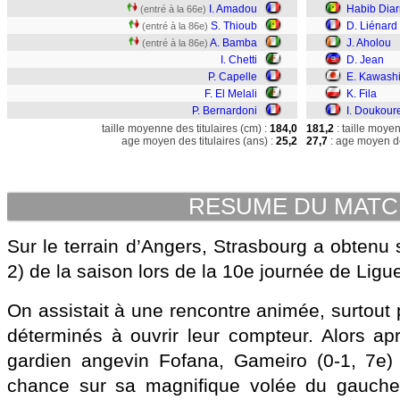
I. Amadou
Habib Diar
(entré à la 66e)
S. Thioub
D. Liénard
(entré à la 86e)
A. Bamba
J. Aholou
(entré à la 86e)
I. Chetti
D. Jean
P. Capelle
E. Kawash
F. El Melali
K. Fila
P. Bernardoni
I. Doukour
taille moyenne des titulaires (cm) :
184,0
181,2
: taille moye
age moyen des titulaires (ans) :
25,2
27,7
: age moyen de
RESUME DU MAT
Sur le terrain d’Angers, Strasbourg a obtenu s
2) de la saison lors de la 10e journée de Ligue
On assistait à une rencontre animée, surtout
déterminés à ouvrir leur compteur. Alors ap
gardien angevin Fofana, Gameiro (0-1, 7e) 
chance sur sa magnifique volée du gauche 