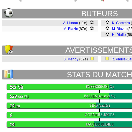
BUTEURS
A. Hunou
(11e)
K. Gameiro
M. Blazic
(87e)
M. Blazic
(33
H. Diallo
(5
AVERTISSEMENT
B. Mendy
(32e)
R. Pierre-Ga
STATS DU MATC
55 %
POSSESSION
(%)
523
PASSES
(réussies %)
(88 %)
14
TIRS
(cadrés)
(8)
6
CORNERS JOUES
14
FAUTES SUBIES