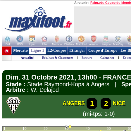
A retenir :
Palmarès Coupe du Mond
OM
PSG
Lyon
Lille
Monaco
Chelsea
Man Utd
Arsenal
Liverpool
ManCity
Ba
+ de clubs
Mercato
Ligue 1
L2/Coupes
Etranger
Coupe d'Europe
Les B
Actualité
|
Résultats & Classement
|
Buteurs
|
Calendrier
|
Equip
Dim. 31 Octobre 2021, 13h00 - FRANCE 
Stade :
Stade Raymond-Kopa à Angers |
Spe
Arbitre :
W. Delajod
1
2
ANGERS
NICE
(mi-tps: 1-0)
1
10
20
30
40
50
6