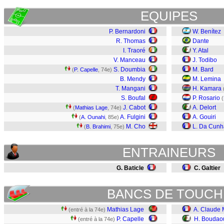
EQUIPES
P. Bernardoni
W. Benítez
R. Thomas
Dante
I. Traoré
Y. Atal
V. Manceau
J. Todibo
S. Doumbia
M. Bard
(
P. Capelle
, 74e)
B. Mendy
M. Lemina
T. Mangani
H. Kamara
S. Boufal
P. Rosario
(
J. Cabot
A. Delort
(
Mathias Lage
, 74e)
A. Fulgini
A. Gouiri
(
A. Ounahi
, 85e)
M. Cho
L. Da Cunh
(
B. Brahimi
, 75e)
ENTRAINEURS
G. Baticle
C. Galtier
BANCS DE TOUCH
Mathias Lage
A. Claude 
(entré à la 74e)
P. Capelle
H. Boudao
(entré à la 74e)