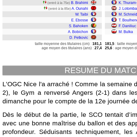
B. Brahimi
K. Thuram-
(entré à la 75e)
A. Ounahi
J. Lotomba
(entré à la 85e)
W. Taibi
M. Schneid
E. Ebosse
T. Boulhen
S. Bahoken
F. Daniliuc
A. Bobichon
M. Bulka
D. Petkovic
taille moyenne des titulaires (cm) :
181,1
181,5
: taille moye
age moyen des titulaires (ans) :
27,4
25,6
: age moyen de
RESUME DU MAT
L’OGC Nice l'a arraché ! Comme la semaine de
2), le Gym a renversé Angers (2-1) dans le
dimanche pour le compte de la 12e journée de
Dès le début de la partie, le SCO tentait d’i
avec une bonne maîtrise du ballon et des app
profondeur. Séduisants techniquement, les 