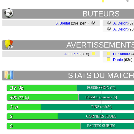
BUTEURS
S. Boufal
(29e, pen.)
A. Delort
(5
A. Delort
(9
AVERTISSEMENT
A. Fulgini
(31e)
H. Kamara
(
Dante
(63e
STATS DU MATC
37 %
POSSESSION
(%)
401
PASSES
(réussies %)
(78 %)
3
TIRS
(cadrés)
(2)
3
CORNERS JOUES
9
FAUTES SUBIES