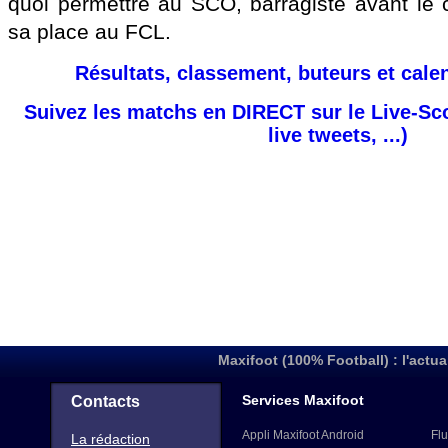
quoi permettre au SCO, barragiste avant le 
sa place au FCL.
Résultats, classement, buteurs et cale
Suivez les matchs en DIRECT sur le Live-Sc
live tweets, ...)
Maxifoot (100% Football) : l'actua
Services Maxifoot
Contacts
Appli Maxifoot Android
Flu
La rédaction