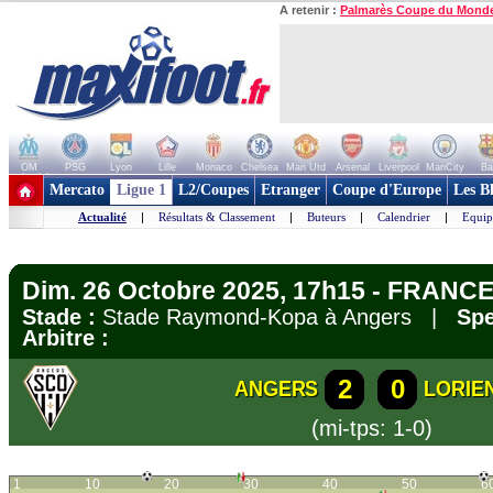
A retenir :
Palmarès Coupe du Mond
OM
PSG
Lyon
Lille
Monaco
Chelsea
Man Utd
Arsenal
Liverpool
ManCity
Ba
+ de clubs
Mercato
Ligue 1
L2/Coupes
Etranger
Coupe d'Europe
Les B
Actualité
|
Résultats & Classement
|
Buteurs
|
Calendrier
|
Equip
Dim. 26 Octobre 2025, 17h15 - FRANCE 
Stade :
Stade Raymond-Kopa à Angers |
Spe
Arbitre :
2
0
ANGERS
LORIE
(mi-tps: 1-0)
1
10
20
30
40
50
6