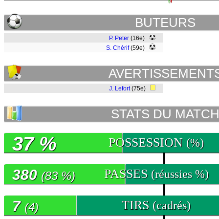
BUTEURS
P. Peter
(16e)
S. Chérif
(59e)
AVERTISSEMENT
J. Lefort
(75e)
STATS DU MATC
37 %
POSSESSION
(%)
380
PASSES
(réussies %)
(83 %)
7
TIRS
(cadrés)
(4)