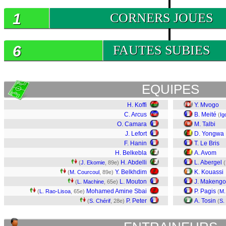
1
CORNERS JOUES
6
FAUTES SUBIES
EQUIPES
H. Koffi
Y. Mvogo
C. Arcus
B. Meité
(
Ig
O. Camara
M. Talbi
J. Lefort
D. Yongwa
F. Hanin
T. Le Bris
H. Belkebla
A. Avom
H. Abdelli
L. Abergel
(
J. Ekomie
, 89e)
(
Y. Belkhdim
K. Kouassi
(
M. Courcoul
, 89e)
L. Mouton
J. Makengo
(
L. Machine
, 65e)
Mohamed Amine Sbai
P. Pagis
(
L. Rao-Lisoa
, 65e)
(
M.
P. Peter
A. Tosin
(
S. Chérif
, 28e)
(
S.