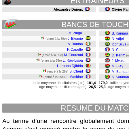
ENTRAINEURS
Alexandre Dujeux
Olivier Pa
BANCS DE TOUCH
M. Zinga
B. Kamara
J. Ekomie
(entré à la 89e)
N. Adjei
A. Bamba
Igor Silva
(
P. Capelle
N. Cadiou
M. Courcoul
(entré à la 89e)
D. Karim
(e
L. Rao-Lisoa
(entré à la 65e)
J. Mvuka
Harouna Djibirin
M. Bley
S. Chérif
(entré à la 28e)
M. Bamba
L. Machine
(entré à la 65e)
S. Souma
taille moyenne des titulaires (cm) :
181,4
179,0
: taille moye
age moyen des titulaires (ans) :
26,5
25,3
: age moyen de
RESUME DU MAT
Au terme d’une rencontre globalement domin