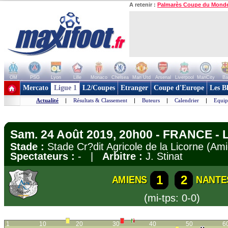
A retenir :
Palmarès Coupe du Mond
OM
PSG
Lyon
Lille
Monaco
Chelsea
Man Utd
Arsenal
Liverpool
ManCity
Ba
+ de clubs
Mercato
Ligue 1
L2/Coupes
Etranger
Coupe d'Europe
Les B
Actualité
|
Résultats & Classement
|
Buteurs
|
Calendrier
|
Equip
Sam. 24 Août 2019, 20h00 - FRANCE - L
Stade :
Stade Cr?dit Agricole de la Licorne (A
Spectateurs :
- |
Arbitre :
J. Stinat
1
2
AMIENS
NANTE
(mi-tps: 0-0)
1
10
20
30
40
50
6