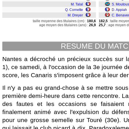
M. Talal
S. Moutou
Q. Cornette
D. Appiah
M. Dreyer
C. Benave
taille moyenne des titulaires (cm) :
180,6
182,5
: taille moye
age moyen des titulaires (ans) :
26,9
25,7
: age moyen de
RESUME DU MAT
Nantes a décroché un précieux succès sur l
1), ce samedi, à l'occasion de la 3e journée d
score, les Canaris s'imposent grâce à leur de
Il n'y a pas eu grand-chose à se mettre sous
première demi-heure dans cette rencontre. La 
des fautes et les occasions se faisaient 
finalement animé avec l'expulsion du défen
pour une grosse semelle sur Touré (30e). U
qui laissait le club picard à dix. Paradoxaleme