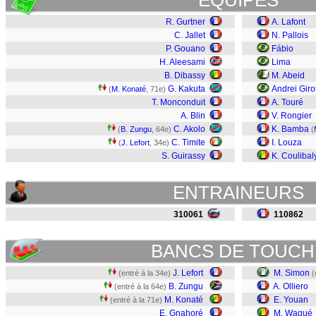
EQUIPES
R. Gurtner
A. Lafont
C. Jallet
N. Pallois
P. Gouano
Fábio
H. Aleesami
Lima
B. Dibassy
M. Abeid
G. Kakuta
Andrei Giro
(
M. Konaté
, 71e)
T. Monconduit
A. Touré
A. Blin
V. Rongier
C. Akolo
K. Bamba
(
B. Zungu
, 64e)
(
C. Timite
I. Louza
(
J. Lefort
, 34e)
S. Guirassy
K. Coulibal
ENTRAINEURS
310061
110862
BANCS DE TOUCH
J. Lefort
M. Simon
(entré à la 34e)
(
B. Zungu
A. Olliero
(entré à la 64e)
M. Konaté
E. Youan
(entré à la 71e)
E. Gnahoré
M. Wagué