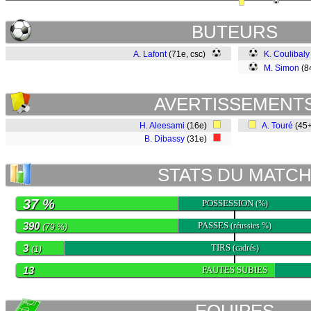
BUTEURS
A. Lafont
(71e, csc)
K. Coulibaly
M. Simon
(8
AVERTISSEMENT
H. Aleesami
(16e)
A. Touré
(45
B. Dibassy
(31e)
STATS DU MATC
37 %
POSSESSION
(%)
390
PASSES
(réussies %)
(79 %)
3
TIRS
(cadrés)
(1)
13
FAUTES SUBIES