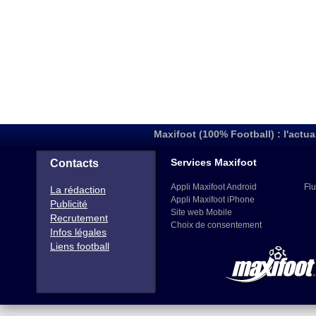
Maxifoot (100% Football) : l'actua
Services Maxifoot
Contacts
Appli Maxifoot Android
Flu
La rédaction
Appli Maxifoot iPhone
Publicité
Site web Mobile
Recrutement
Choix de consentement
Infos légales
Liens football