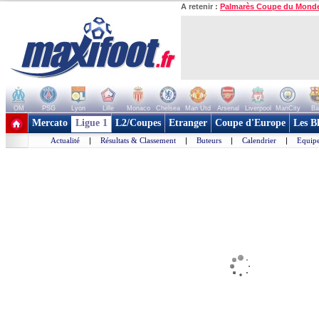
A retenir :
Palmarès Coupe du Mond
OM
PSG
Lyon
Lille
Monaco
Chelsea
Man Utd
Arsenal
Liverpool
ManCity
Ba
+ de clubs
Mercato
Ligue 1
L2/Coupes
Etranger
Coupe d'Europe
Les B
Actualité
|
Résultats & Classement
|
Buteurs
|
Calendrier
|
Equipe