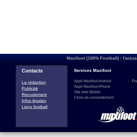
Maxifoot (100% Football) : l'actua
Services Maxifoot
Contacts
Appli Maxifoot Android
Flu
La rédaction
Appli Maxifoot iPhone
Publicité
Site web Mobile
Recrutement
Choix de consentement
Infos légales
Liens football