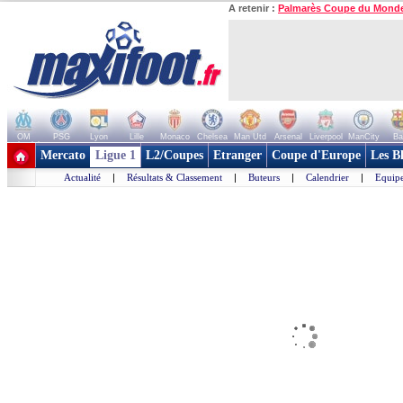
A retenir :
Palmarès Coupe du Mond
OM
PSG
Lyon
Lille
Monaco
Chelsea
Man Utd
Arsenal
Liverpool
ManCity
Ba
+ de clubs
Mercato
Ligue 1
L2/Coupes
Etranger
Coupe d'Europe
Les B
Actualité
|
Résultats & Classement
|
Buteurs
|
Calendrier
|
Equipe