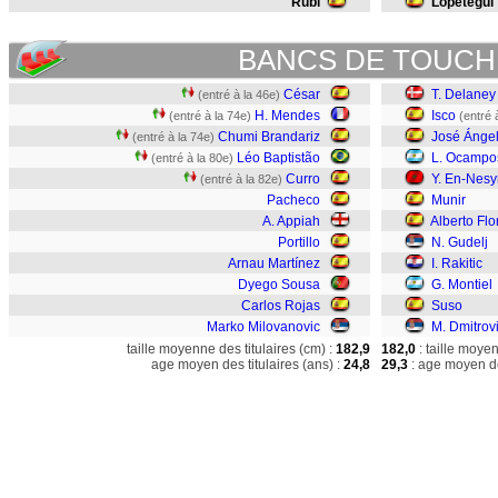
Rubí
Lopetegui
BANCS DE TOUCH
César
T. Delaney
(entré à la 46e)
H. Mendes
Isco
(entré à la 74e)
(entré 
Chumi Brandariz
José Ánge
(entré à la 74e)
Léo Baptistão
L. Ocampo
(entré à la 80e)
Curro
Y. En-Nesy
(entré à la 82e)
Pacheco
Munir
A. Appiah
Alberto Flo
Portillo
N. Gudelj
Arnau Martínez
I. Rakitic
Dyego Sousa
G. Montiel
Carlos Rojas
Suso
Marko Milovanovic
M. Dmitrov
taille moyenne des titulaires (cm) :
182,9
182,0
: taille moye
age moyen des titulaires (ans) :
24,8
29,3
: age moyen de