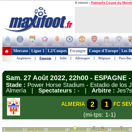
A retenir :
Palmarès Coupe du Mond
OM
PSG
Lyon
Lille
Monaco
Chelsea
Man Utd
Arsenal
Liverpool
ManCity
Ba
+ de clubs
Mercato
Ligue 1
L2/Coupes
Etranger
Coupe d'Europe
Les B
Angleterre
|
Espagne
|
Italie
|
Allemagne
|
Belgique
|
Pays-Bas
Sam. 27 Août 2022, 22h00 - ESPAGNE -
Stade :
Power Horse Stadium - Estadio de los 
Almería |
Spectateurs :
- |
Arbitre :
Jes?s
2
1
ALMERIA
FC SEV
(mi-tps: 1-1)
1
10
20
30
40
50
6