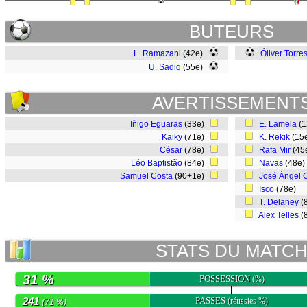
BUTEURS
L. Ramazani
(42e)
Óliver Torre
U. Sadiq
(55e)
AVERTISSEMENT
Iñigo Eguaras
(33e)
E. Lamela
(
Kaiky
(71e)
K. Rekik
(15
César
(78e)
Rafa Mir
(45
Léo Baptistão
(84e)
Navas
(48e
Samuel Costa
(90+1e)
José Ángel
Isco
(78e)
T. Delaney
(
Alex Telles
(
STATS DU MATC
31 %
POSSESSION
(%)
241
PASSES
(réussies %)
(71 %)