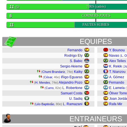
11
TIRS
(cadrés)
(5)
5
CORNERS JOUES
11
FAUTES SUBIES
EQUIPES
Fernando
Y. Bounou
Rodrigo Ely
Navas
(
L. 
S. Babic
Alex Telles
Sergio Akieme
K. Rekik
(
J
Kaiky
T. Nianzou
(
Chumi Brandariz
, 74e)
Iñigo Eguaras
A. Gómez
(
César
, 46e)
Alejandro Pozo
Fernando
(
H. Mendes
, 74e)
L. Robertone
E. Lamela
(
Curro
, 82e)
(
Samuel Costa
Óliver Torr
U. Sadiq
Joan Jordá
L. Ramazani
Rafa Mir
(
Léo Baptistão
, 80e)
ENTRAINEURS