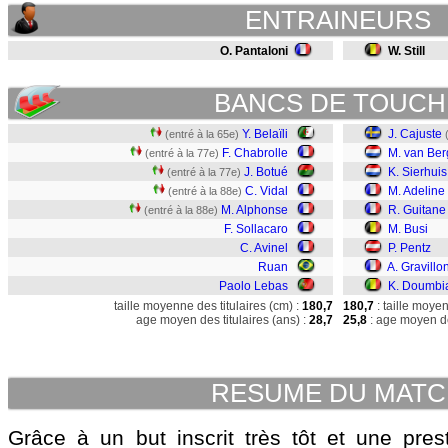
ENTRAINEURS
O. Pantaloni
W. Still
BANCS DE TOUCH
Y. Belaïli
J. Cajuste
(entré à la 65e)
F. Chabrolle
M. van Be
(entré à la 77e)
J. Botué
K. Sierhuis
(entré à la 77e)
C. Vidal
M. Adeline
(entré à la 88e)
M. Alphonse
R. Guitane
(entré à la 88e)
F. Sollacaro
M. Busi
C. Avinel
P. Pentz
Ruan
A. Gravillo
Paolo Lebas
K. Doumbi
taille moyenne des titulaires (cm) :
180,7
180,7
: taille moye
age moyen des titulaires (ans) :
28,7
25,8
: age moyen de
RESUME DU MAT
Grâce à un but inscrit très tôt et une pres