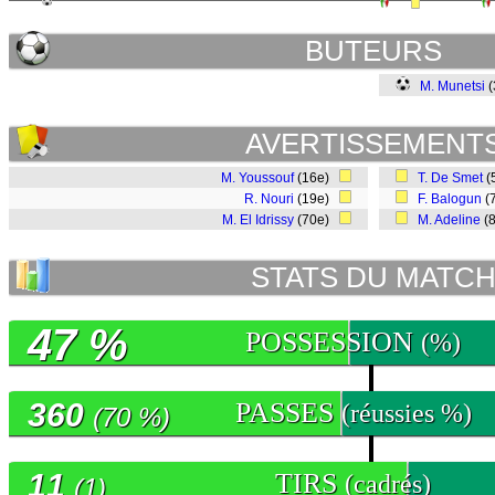
BUTEURS
M. Munetsi
(
AVERTISSEMENT
M. Youssouf
(16e)
T. De Smet
(
R. Nouri
(19e)
F. Balogun
(
M. El Idrissy
(70e)
M. Adeline
(
STATS DU MATC
47 %
POSSESSION
(%)
360
PASSES
(réussies %)
(70 %)
11
TIRS
(cadrés)
(1)