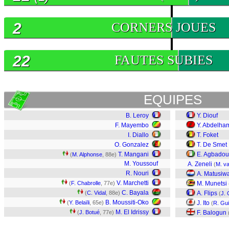
2
CORNERS JOUES
22
FAUTES SUBIES
EQUIPES
B. Leroy
Y. Diouf
F. Mayembo
Y. Abdelha
I. Diallo
T. Foket
O. Gonzalez
T. De Smet
T. Mangani
E. Agbadou
(
M. Alphonse
, 88e)
M. Youssouf
A. Zeneli
(
M. v
R. Nouri
A. Matusiw
V. Marchetti
(
F. Chabrolle
, 77e)
M. Munetsi
C. Bayala
(
C. Vidal
, 88e)
A. Flips
(
J. 
B. Moussiti-Oko
(
Y. Belaïli
, 65e)
J. Ito
(
R. Gu
M. El Idrissy
(
J. Botué
, 77e)
F. Balogun