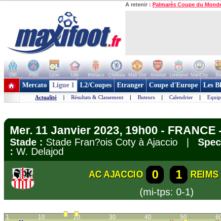
A retenir :
Palmarès Coupe du Mond
OM
PSG
Lyon
Lille
Monaco
Chelsea
Man Utd
Arsenal
Liverpool
ManCity
Ba
+ de clubs
Mercato
Ligue 1
L2/Coupes
Etranger
Coupe d'Europe
Les B
Actualité
|
Résultats & Classement
|
Buteurs
|
Calendrier
|
Equip
Mer. 11 Janvier 2023, 19h00 - FRANCE -
Stade :
Stade Fran?ois Coty à Ajaccio |
Spec
:
W. Delajod
0
1
AC AJACCIO
REIMS
(mi-tps: 0-1)
1
10
20
30
40
50
6