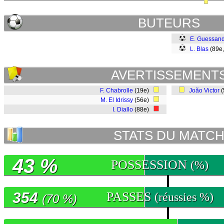
BUTEURS
E. Guessan
L. Blas
(89e,
AVERTISSEMENT
F. Chabrolle
(19e)
João Victor
(
M. El Idrissy
(56e)
I. Diallo
(88e)
STATS DU MATC
43 %
POSSESSION
(%)
354
PASSES
(réussies %)
(70 %)