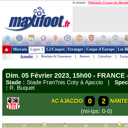
A retenir :
Palmarès Coupe du Mond
OM
PSG
Lyon
Lille
Monaco
Chelsea
Man Utd
Arsenal
Liverpool
ManCity
Ba
+ de clubs
Mercato
Ligue 1
L2/Coupes
Etranger
Coupe d'Europe
Les B
Actualité
|
Résultats & Classement
|
Buteurs
|
Calendrier
|
Equip
Dim. 05 Février 2023, 15h00 - FRANCE -
Stade :
Stade Fran?ois Coty à Ajaccio |
Spec
:
R. Buquet
0
2
AC AJACCIO
NANTE
(mi-tps: 0-0)
1
10
20
30
40
50
6