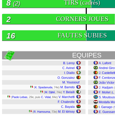
8
TIRS
(cadrés)
(2)
2
CORNERS JOUES
16
FAUTES SUBIES
EQUIPES
B. Leroy
A. Lafont
C. Avinel
Andrei Giro
I. Diallo
J. Castellet
O. Gonzalez
F. Centonz
M. Youssouf
João Victor
M. Barreto
(
K. Spadanuda
, 74e)
J. Hadjam
(
Y. Belaïli
(
M. Djitté
, 74e)
F. Mollet
(
L.
V. Marchetti
(
Paolo Lebas
, 29e, puis
C. Vidal
, 84e)
S. Moutou
F. Chabrolle
Mostafa M
C. Bayala
I. Ganago
(
M. El Idrissy
(
R. Hamouma
, 73e)
E. Guessa