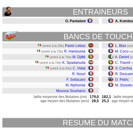
ENTRAINEURS
O. Pantaloni
A. Kombo
BANCS DE TOUCH
Paolo Lebas
L. Blas
(entré à la 29e)
(ent
R. Hamouma
M. Coco
(entré à la 73e)
(e
M. Djitté
A. Delort
(entré à la 74e)
(e
K. Spadanuda
C. Traoré
(entré à la 74e)
(
C. Vidal
S. Corchia
(entré à la 84e)
R. Nouri
R. Descam
F. Sollacaro
D. Petric
M. Alphonse
M. Sissoko
Moussa Soumano
taille moyenne des titulaires (cm) :
179,0
182,1
: taille moye
age moyen des titulaires (ans) :
28,5
25,3
: age moyen de
RESUME DU MAT