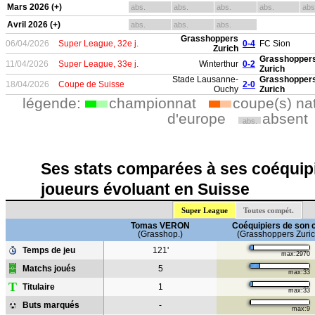
Mars 2026 (+)
abs.
abs.
abs.
abs.
abs
Avril 2026 (+)
abs.
abs.
abs.
Grasshoppers
06/04/2026
Super League, 32e j.
0-4
FC Sion
Zurich
Grasshopper
11/04/2026
Super League, 33e j.
Winterthur
0-2
Zurich
Stade Lausanne-
Grasshopper
18/04/2026
Coupe de Suisse
2-0
Ouchy
Zurich
légende:
championnat
coupe(s) na
d'europe
absent
abs.
Ses stats comparées à ses coéquipi
joueurs évoluant en Suisse
Super League
Toutes compét.
Tomas VERON
Coéquipiers de son 
(Grasshop.)
(Grasshoppers Zuric
Temps de jeu
121'
max:2970
Matchs joués
5
max:33
T
Titulaire
1
max:33
Buts marqués
-
max:9