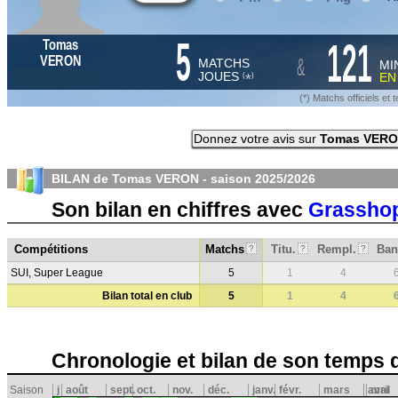
5
121
Tomas
&
VERON
MATCHS
MI
JOUES
E
*
(
)
(*) Matchs officiels e
Donnez votre avis sur
Tomas VER
BILAN de Tomas VERON - saison
2025/2026
Son bilan en chiffres avec
Grasshop
Compétitions
Matchs
Titu.
Rempl.
Ban
?
?
?
SUI, Super League
5
1
4
Bilan total en club
5
1
4
Chronologie et bilan de son temps 
Saison
j
août
sept.
oct.
nov.
déc.
janv.
févr.
mars
avril
mai