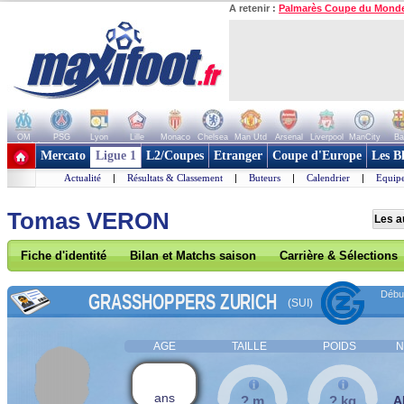
A retenir :
Palmarès Coupe du Mond
OM
PSG
Lyon
Lille
Monaco
Chelsea
Man Utd
Arsenal
Liverpool
ManCity
Ba
+ de clubs
Mercato
Ligue 1
L2/Coupes
Etranger
Coupe d'Europe
Les B
Actualité
|
Résultats & Classement
|
Buteurs
|
Calendrier
|
Equipe
Tomas VERON
Les a
Fiche d'identité
Bilan et Matchs saison
Carrière & Sélections
Début
GRASSHOPPERS ZURICH
(SUI)
AGE
TAILLE
POIDS
N
ans
? m
? kg
A