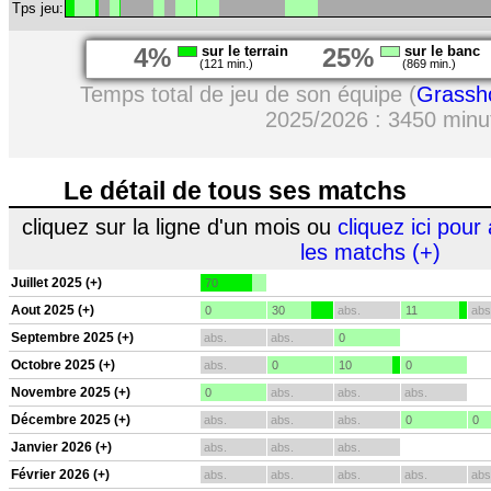
Tps jeu:
4%
sur le terrain
25%
sur le banc
(121 min.)
(869 min.)
Temps total de jeu de son équipe (
Grassh
2025/2026 : 3450 minu
Le détail de tous ses matchs
cliquez sur la ligne d'un mois ou
cliquez ici pour 
les matchs (+)
Juillet 2025 (+)
70
Aout 2025 (+)
0
30
abs.
11
abs
Septembre 2025 (+)
abs.
abs.
0
Octobre 2025 (+)
abs.
0
10
0
Novembre 2025 (+)
0
abs.
abs.
abs.
Décembre 2025 (+)
abs.
abs.
abs.
0
0
Janvier 2026 (+)
abs.
abs.
abs.
Février 2026 (+)
abs.
abs.
abs.
abs.
abs