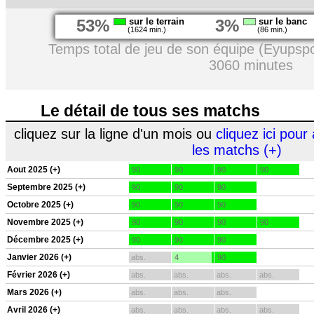
53%
sur le terrain
3%
sur le banc
(1624 min.)
(86 min.)
Temps total de jeu de son équipe (Eyupspo
3060 minutes
Le détail de tous ses matchs
cliquez sur la ligne d'un mois ou
cliquez ici pour 
les matchs (+)
Aout 2025 (+)
90
90
90
90
Septembre 2025 (+)
90
90
90
Octobre 2025 (+)
90
90
90
Novembre 2025 (+)
90
90
90
90
Décembre 2025 (+)
90
90
90
Janvier 2026 (+)
abs.
4
90
Février 2026 (+)
abs.
abs.
abs.
abs.
Mars 2026 (+)
abs.
abs.
abs.
Avril 2026 (+)
abs.
abs.
abs.
abs.