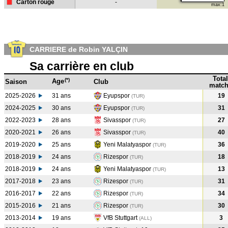
Carton rouge
-
max:1
CARRIERE de Robin YALÇIN
Sa carrière en club
Total
(*)
Age
Saison
Club
match
2025-2026
31 ans
Eyupspor
19
(TUR)
2024-2025
30 ans
Eyupspor
31
(TUR
)
2022-2023
28 ans
Sivasspor
27
(TUR
)
2020-2021
26 ans
Sivasspor
40
(TUR
)
2019-2020
25 ans
Yeni Malatyaspor
36
(TUR
)
2018-2019
24 ans
Rizespor
18
(TUR
)
2018-2019
24 ans
Yeni Malatyaspor
13
(TUR
)
2017-2018
23 ans
Rizespor
31
(TUR
)
2016-2017
22 ans
Rizespor
34
(TUR
)
2015-2016
21 ans
Rizespor
30
(TUR
)
2013-2014
19 ans
VfB Stuttgart
3
(ALL
)