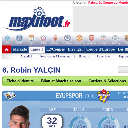
A retenir :
Palmarès Coupe du Mond
OM
PSG
Lyon
Lille
Monaco
Chelsea
Man Utd
Arsenal
Liverpool
ManCity
Ba
+ de clubs
Mercato
Ligue 1
L2/Coupes
Etranger
Coupe d'Europe
Les B
Actualité
|
Résultats & Classement
|
Buteurs
|
Calendrier
|
Equipe
6. Robin YALÇIN
Fiche d'identité
Bilan et Matchs saison
Carrière & Sélections
Début Co
EYUPSPOR
(TUR)
n.
AGE
TAILLE
POIDS
N
32
61%
68%
ans
1,85 m
78 kg
A