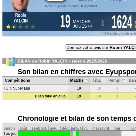
Né le 25 janvier 1994 à Deggendorf
19
1624
Robin
&
YALÇIN
MATCHS
JOUES
*
(
)
(*) Matchs officiels e
Donnez votre avis sur
Robin YALÇ
BILAN de Robin YALÇIN - saison
2025/2026
Son bilan en chiffres avec Eyupspo
Compétitions
Matchs
Titu.
Rempl.
Ban
?
?
?
TUR, Super Ligi
19
18
1
-
Bilan total en club
19
18
1
-
Chronologie et bilan de son temps 
Saison
août
sept.
oct.
nov.
déc.
janv.
févr.
mars
avril
mai
jui
Tps jeu: