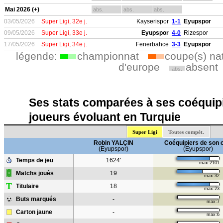
Mai 2026 (+)
abs.
abs.
abs.
03/05/2026
Super Ligi, 32e j.
Kayserispor
1-1
Eyupspor
09/05/2026
Super Ligi, 33e j.
Eyupspor
4-0
Rizespor
17/05/2026
Super Ligi, 34e j.
Fenerbahce
3-3
Eyupspor
légende:
championnat
coupe(s) na
d'europe
absent
abs.
Ses stats comparées à ses coéquipi
joueurs évoluant en Turquie
Super Ligi
Toutes compét.
Robin YALÇIN
Coéquipiers de son 
(Eyupspor)
(Eyupspor)
Temps de jeu
1624'
max:2101
Matchs joués
19
max:32
T
Titulaire
18
max:23
Buts marqués
-
max:7
Carton jaune
-
max:6