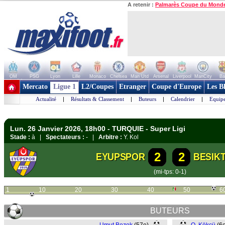
A retenir :
Palmarès Coupe du Mond
OM
PSG
Lyon
Lille
Monaco
Chelsea
Man Utd
Arsenal
Liverpool
ManCity
Ba
+ de clubs
Mercato
Ligue 1
L2/Coupes
Etranger
Coupe d'Europe
Les B
Actualité
|
Résultats & Classement
|
Buteurs
|
Calendrier
|
Equipe
Lun. 26 Janvier 2026, 18h00 - TURQUIE - Super Ligi
Stade :
à |
Spectateurs :
- |
Arbitre :
Y. Kol
2
2
EYUPSPOR
BESIK
(mi-tps: 0-1)
1
10
20
30
40
50
6
BUTEURS