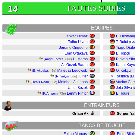
14
FAUTES SUBIES
EQUIPES
Jankat Yilmaz
E. Destano
Talha Ulvan
T. Bulut
(
Go
Jerome Onguene
Tiago Djaló
Emir Ortakaya
E. Topçu
U. Meras
Ridvan Yil
(
Angel Torres
, 86e)
Ali Gezek Baran
Kartal Kayr
Mateusz Legowski
O. Kökçü
(
E. Akbaba
, 46e)
T. Ilter
M. Rashica
(
R. Yalçin
, 86e)
(
M.
Metehan Altunbas
Vaclav Cer
(
Denis Radu
, 82e)
Umut Bozok
Jota Silva
(
Lenny Pintor
E. Toure
(
P. Ampem
, 73e)
ENTRAINEURS
Orhan Ak
Sergen Yal
BANCS DE TOUCHE
Felipe Marcos
Emre Bilgi