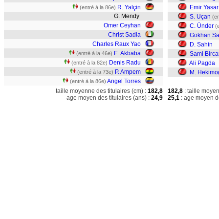
R. Yalçin
Emir Yasar
(entré à la 86e)
G. Mendy
S. Uçan
(en
Omer Ceyhan
C. Ünder
(
Christ Sadia
Gokhan Sa
Charles Raux Yao
D. Sahin
E. Akbaba
(entré à la 46e)
Sami Birc
Denis Radu
(entré à la 82e)
Ali Pagda
P. Ampem
(entré à la 73e)
M. Hekimo
Angel Torres
(entré à la 86e)
taille moyenne des titulaires (cm) :
182,8
182,8
: taille moye
age moyen des titulaires (ans) :
24,9
25,1
: age moyen de