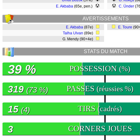
Umut Bozok
(57e)
O. Kökçü
(6
E. Akbaba
(65e, pen.)
C. Ünder
(7
AVERTISSEMENTS
E. Akbaba
(87e)
E. Toure
(90
Talha Ulvan
(89e)
G. Mendy (90+4e)
STATS DU MATCH
39 %
POSSESSION
(%)
319
PASSES
(réussies %)
(73 %)
15
TIRS
(cadrés)
(4)
3
CORNERS JOUES