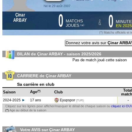
Né le 29 août 2007
0
0
Çinar
&
ARBAY
MATCHS
MINUTE
JOUES
EN
2025
*
(
)
(*) Matchs officiels e
Donnez votre avis sur
Çinar ARBA
BILAN de Çinar ARBAY - saison
2025/2026
Pas de match joué cette saison
CARRIERE de Çinar ARBAY
Sa carrière en club
Total
(*)
Age
Saison
Club
match
2024-2025
17 ans
Eyupspor
-
(TUR
)
Cliquez sur les lignes pour afficher/masquer le détail de chaque saison ou
cliquez ici OU
(*)
Age au début de la saison
Votre AVIS sur Çinar ARBAY