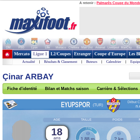
A retenir :
Palmarès Coupe du Mond
OM
PSG
Lyon
Lille
Monaco
Chelsea
Man Utd
Arsenal
Liverpool
ManCity
Ba
+ de clubs
Mercato
Ligue 1
L2/Coupes
Etranger
Coupe d'Europe
Les B
Actualité
|
Résultats & Classement
|
Buteurs
|
Calendrier
|
Equipe
Çinar ARBAY
Fiche d'identité
Bilan et Matchs saison
Carrière & Sélections
Début Co
EYUPSPOR
(TUR)
n.
AGE
TAILLE
POIDS
18
77%
ans
1,88 m
? kg