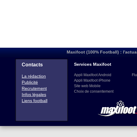
Maxifoot (100% Football) : l'actua
Services Maxifoot
Contacts
Appli Maxifoot Android
Flu
La rédaction
Appli Maxifoot iPhone
Publicité
Site web Mobile
Recrutement
Choix de consentement
Infos légales
Liens football