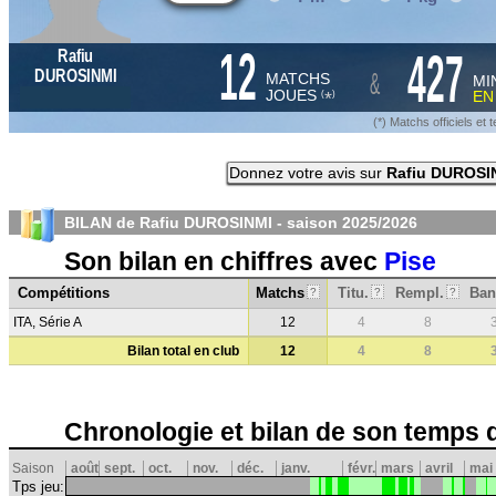
12
427
Rafiu
&
DUROSINMI
MATCHS
MI
JOUES
E
*
(
)
(*) Matchs officiels e
Donnez votre avis sur
Rafiu DUROSI
BILAN de Rafiu DUROSINMI - saison
2025/2026
Son bilan en chiffres avec
Pise
Compétitions
Matchs
Titu.
Rempl.
Ban
?
?
?
ITA, Série A
12
4
8
Bilan total en club
12
4
8
Chronologie et bilan de son temps 
Saison
août
sept.
oct.
nov.
déc.
janv.
févr.
mars
avril
mai
Tps jeu: