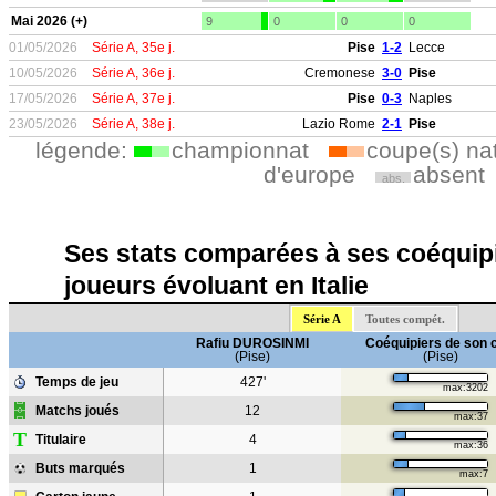
Mai 2026 (+)
9
0
0
0
01/05/2026
Série A, 35e j.
Pise
1-2
Lecce
10/05/2026
Série A, 36e j.
Cremonese
3-0
Pise
17/05/2026
Série A, 37e j.
Pise
0-3
Naples
23/05/2026
Série A, 38e j.
Lazio Rome
2-1
Pise
légende:
championnat
coupe(s) na
d'europe
absent
abs.
Ses stats comparées à ses coéquipi
joueurs évoluant en Italie
Série A
Toutes compét.
Rafiu DUROSINMI
Coéquipiers de son 
(Pise)
(Pise)
Temps de jeu
427'
max:3202
Matchs joués
12
max:37
T
Titulaire
4
max:36
Buts marqués
1
max:7