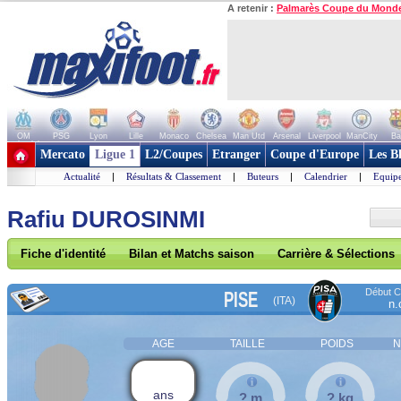
A retenir :
Palmarès Coupe du Mond
OM
PSG
Lyon
Lille
Monaco
Chelsea
Man Utd
Arsenal
Liverpool
ManCity
Ba
+ de clubs
Mercato
Ligue 1
L2/Coupes
Etranger
Coupe d'Europe
Les B
Actualité
|
Résultats & Classement
|
Buteurs
|
Calendrier
|
Equipe
Rafiu DUROSINMI
Fiche d'identité
Bilan et Matchs saison
Carrière & Sélections
Début Co
PISE
(ITA)
n.
AGE
TAILLE
POIDS
N
ans
? m
? kg