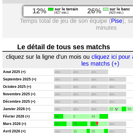
12%
sur le terrain
26%
sur le banc
(427 min.)
(923 min.)
Temps total de jeu de son équipe (
Pise
), 
minutes
Le détail de tous ses matchs
cliquez sur la ligne d'un mois ou
cliquez ici pour 
les matchs (+)
Aout 2025 (+)
abs.
abs.
abs.
Septembre 2025 (+)
abs.
abs.
abs.
abs.
Octobre 2025 (+)
abs.
abs.
abs.
abs.
Novembre 2025 (+)
abs.
abs.
abs.
abs.
Décembre 2025 (+)
abs.
abs.
abs.
abs.
Janvier 2026 (+)
abs.
abs.
abs.
22
50
Février 2026 (+)
46
0
44
Mars 2026 (+)
63
76
37
abs.
Avril 2026 (+)
abs.
16
20
abs.