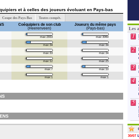
uipiers et à celles des joueurs évoluant en Pays-bas
Coupe des Pays-Bas
Toutes compét.
NS
Coéquipiers de son club
Joueurs du même pays
(Heerenveen)
(Pays-bas)
Les 
1
max:2933
max:3060
max:34
max:34
2
max:33
max:34
max:12
max:25
3
max:7
max:10
max:1
max:1
4
NS
5
TENS
30/07