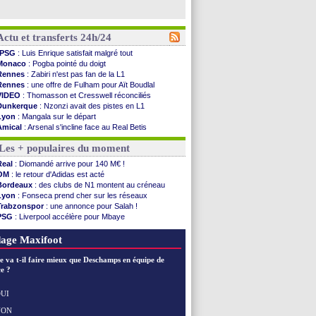
Actu et transferts 24h/24
PSG
: Luis Enrique satisfait malgré tout
Monaco
: Pogba pointé du doigt
Rennes
: Zabiri n'est pas fan de la L1
Rennes
: une offre de Fulham pour Aït Boudlal
VIDEO
: Thomasson et Cresswell réconciliés
Dunkerque
: Nzonzi avait des pistes en L1
Lyon
: Mangala sur le départ
Amical
: Arsenal s'incline face au Real Betis
Amical
: lourde défaite pour le PSG
Les + populaires du moment
Man City
: Maresca flou pour Reijnders
LdC
: Fenerbahçe prend une belle option
Real
: Diomandé arrive pour 140 M€ !
Al-Diriyah
: Mbemba arrive libre (officiel)
OM
: le retour d'Adidas est acté
Atletico
: le plan d'Alvarez à son retour
Bordeaux
: des clubs de N1 montent au créneau
Amical
: premier succès pour Brest
Lyon
: Fonseca prend cher sur les réseaux
VIDEO
: le joli but de Greenwood avec le Fener !
Trabzonspor
: une annonce pour Salah !
CdM 2030
: une promesse d'Infantino au Maroc ...
PSG
: Liverpool accélère pour Mbaye
PSG
: la compo pour le premier match amical
EdF
: Infantino complimente Mbappé
Newcastle
: Jaissle est le nouveau coach (off.)
Nice
: 3 joueurs écartés du groupe pro
age Maxifoot
Real
: une nouvelle offre pour Vinicius
Amical
: l'OM domine Al-Shahaniya
e va t-il faire mieux que Deschamps en équipe de
Monaco
: Cabral a prolongé (officiel)
e ?
Atletico
: Molina va signer à la Roma
Real
: Diomandé arrive pour 140 M€ !
UI
Arsenal
: Havertz en veut encore plus
NON
Voir les brèves précédentes