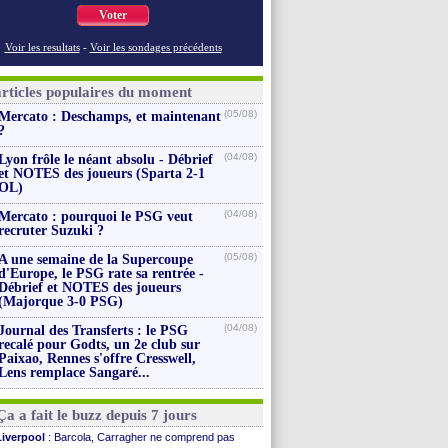
Voter
Voir les resultats
-
Voir les sondages précédents
articles populaires du moment
(05/08)
Mercato : Deschamps, et maintenant
?
(04/08)
Lyon frôle le néant absolu - Débrief
et NOTES des joueurs (Sparta 2-1
OL)
(04/08)
Mercato : pourquoi le PSG veut
recruter Suzuki ?
(05/08)
A une semaine de la Supercoupe
d'Europe, le PSG rate sa rentrée -
Débrief et NOTES des joueurs
(Majorque 3-0 PSG)
(04/08)
Journal des Transferts : le PSG
recalé pour Godts, un 2e club sur
Paixao, Rennes s'offre Cresswell,
Lens remplace Sangaré...
Ça a fait le buzz depuis 7 jours
Liverpool
: Barcola, Carragher ne comprend pas