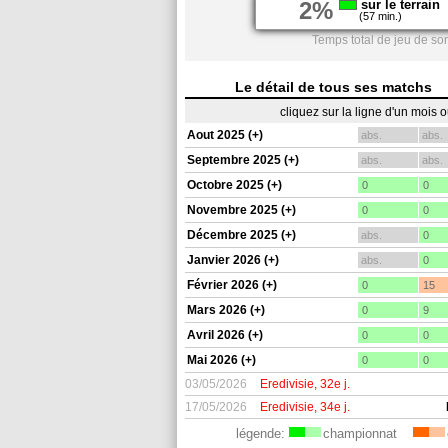
2%
sur le terrain
(57 min.)
Temps total de jeu de s
Le détail de tous ses matchs
cliquez sur la ligne d'un mois 
Aout 2025 (+)
abs.
abs.
Septembre 2025 (+)
abs.
abs.
Octobre 2025 (+)
0
0
Novembre 2025 (+)
0
0
Décembre 2025 (+)
abs.
0
Janvier 2026 (+)
abs.
0
Février 2026 (+)
0
15
Mars 2026 (+)
0
9
Avril 2026 (+)
0
0
Mai 2026 (+)
0
0
03/05/2026
Eredivisie, 32e j.
17/05/2026
Eredivisie, 34e j.
légende:
championnat