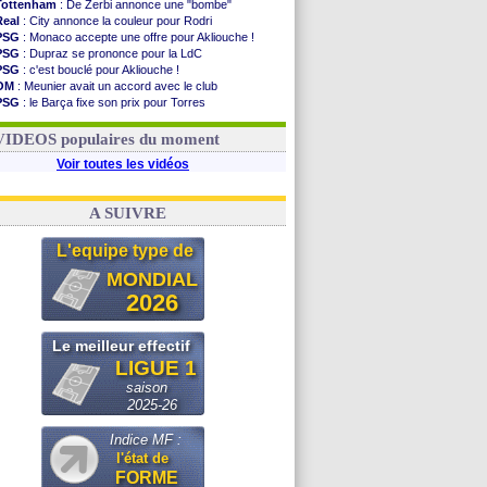
Tottenham
: De Zerbi annonce une "bombe"
Real
: City annonce la couleur pour Rodri
PSG
: Monaco accepte une offre pour Akliouche !
PSG
: Dupraz se prononce pour la LdC
PSG
: c'est bouclé pour Akliouche !
OM
: Meunier avait un accord avec le club
PSG
: le Barça fixe son prix pour Torres
OM
: accord de principe entre Rulli et Man City
Barça
: Torres souhaite rejoindre le PSG !
VIDEOS populaires du moment
Voir toutes les vidéos
A SUIVRE
L'equipe type de
MONDIAL
2026
Le meilleur effectif
LIGUE 1
saison
2025-26
Indice MF :
l'état de
FORME