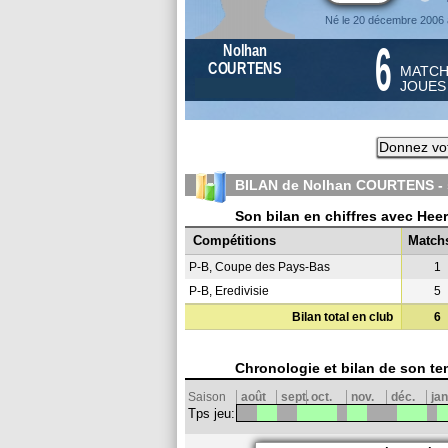
Né le 20 décembre 2006 
6
Nolhan
COURTENS
MATC
JOUE
Donnez vot
BILAN de Nolhan COURTENS -
Son bilan en chiffres avec He
Compétitions
Match
P-B, Coupe des Pays-Bas
1
P-B, Eredivisie
5
Bilan total en club
6
Chronologie et bilan de son te
Saison
août
sept.
oct.
nov.
déc.
jan
Tps jeu: