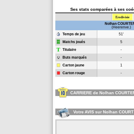
Ses stats comparées à ses coéq
Eredivisie
Nolhan COURTE
(Heerenve.)
Temps de jeu
51'
Matchs joués
5
T
Titulaire
-
Buts marqués
-
Carton jaune
1
Carton rouge
-
CARRIERE de Nolhan COURTE
Votre AVIS sur Nolhan COUR