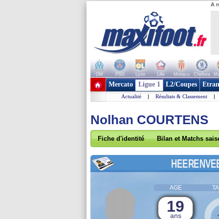
A r
OM
PSG
Lyon
Lille
Monaco
Chelsea
Ma
+ de clubs
Mercato
Ligue 1
L2/Coupes
Etran
Actualité
|
Résultats & Classement
|
Nolhan COURTENS
Fiche d'identité
Bilan et Matchs sai
HEERENVE
AGE
TA
19
ans