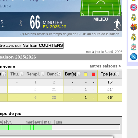
à Uccle
66
MILIEU
&
HS
MINUTES
S
EN
2025-26
*
(
)
(*) Matchs officiels et temps de jeu en CLUB au cours de la saison
re avis sur
Nolhan COURTENS
mis à jour le 6 aoû. 2026
 saison
2025/2026
autres saisons >
erenveen
s
Titu.
Rempl.
Banc
But(s)
Tps jeu
?
?
?
?
?
?
-
1
2
-
-
-
15'
-
5
21
-
1
-
51'
-
6
23
-
1
-
66'
mps de jeu
v.
févr.
mars
avril
mai
juin