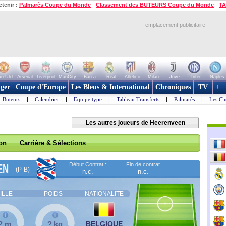
etenir :
Palmarès Coupe du Monde
-
Classement des BUTEURS Coupe du Monde
-
TA
emplacement publicitaire
n Utd
Arsenal
Liverpool
ManCity
Barca
Real
Atletico
Milan
Juve
Inter
Naples
ger
Coupe d'Europe
Les Bleus & International
Chroniques
TV
+
Buteurs
|
Calendrier
|
Equipe type
|
Tableau Transferts
|
Palmarès
|
Les Cl
Les autres joueurs de Heerenveen
son
Carrière & Sélections
Début Contrat :
Fin de contrat :
EN
(P-B)
n.c.
n.c.
ILLE
POIDS
NATIONALITE
? m
? kg
BELGIQUE