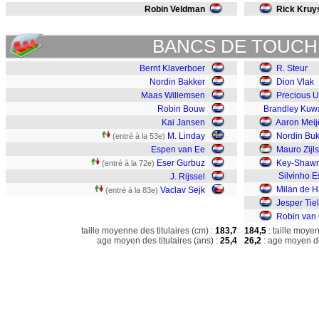
Robin Veldman
Rick Kruy
BANCS DE TOUCH
Bernt Klaverboer
R. Steur
Nordin Bakker
Dion Vlak
Maas Willemsen
Precious 
Robin Bouw
Brandley Kuw
Kai Jansen
Aaron Meij
M. Linday
Nordin Buk
(entré à la 53e)
Espen van Ee
Mauro Zijls
Eser Gurbuz
Key-Shawn
(entré à la 72e)
Silvinho E
J. Rijssel
Milan de 
Vaclav Sejk
(entré à la 83e)
Jesper Ti
Robin van 
taille moyenne des titulaires (cm) :
183,7
184,5
: taille moye
age moyen des titulaires (ans) :
25,4
26,2
: age moyen de