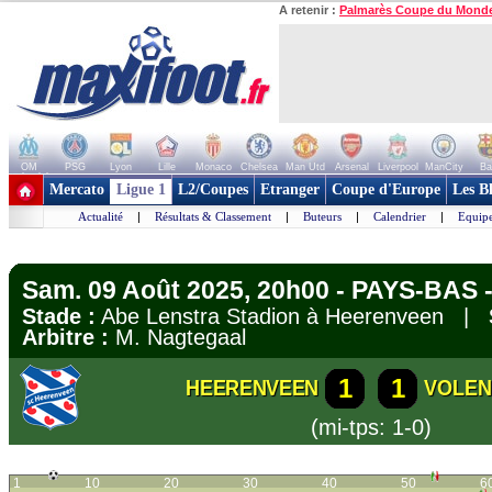
A retenir :
Palmarès Coupe du Mond
OM
PSG
Lyon
Lille
Monaco
Chelsea
Man Utd
Arsenal
Liverpool
ManCity
Ba
+ de clubs
Mercato
Ligue 1
L2/Coupes
Etranger
Coupe d'Europe
Les B
Actualité
|
Résultats & Classement
|
Buteurs
|
Calendrier
|
Equipe
Sam. 09 Août 2025, 20h00 - PAYS-BAS -
Stade :
Abe Lenstra Stadion à Heerenveen |
Arbitre :
M. Nagtegaal
1
1
HEERENVEEN
VOLE
(mi-tps: 1-0)
1
10
20
30
40
50
6