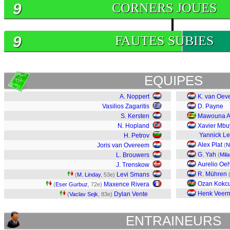
9
CORNERS JOUES
9
FAUTES SUBIES
EQUIPES
A. Noppert
K. van Oev
Vasilios Zagaritis
D. Payne
S. Kersten
Mawouna A
N. Hopland
Xavier Mb
Yannick Le
H. Petrov
Alex Plat
Joris van Overeem
(
N
G. Yah
L. Brouwers
(
Mil
Aurelio Oeh
J. Trenskow
R. Mühren
Levi Smans
(
M. Linday
, 53e)
Ozan Kokc
Maxence Rivera
(
Eser Gurbuz
, 72e)
Henk Veer
Dylan Vente
(
Vaclav Sejk
, 83e)
ENTRAINEURS