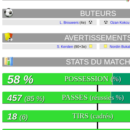
BUTEURS
L. Brouwers
(4e)
Ozan Kokcu
AVERTISSEMENT
S. Kersten
(90+3e)
Nordin Buka
STATS DU MATC
58 %
POSSESSION
(%)
457
PASSES
(réussies %)
(85 %)
18
TIRS
(cadrés)
(6)