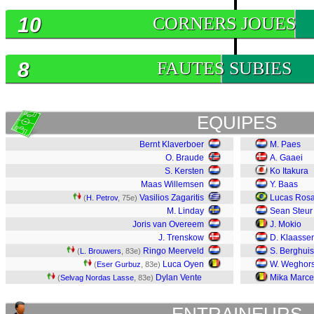
10
CORNERS JOUES
8
FAUTES SUBIES
EQUIPES
Bernt Klaverboer
M. Paes
O. Braude
A. Gaaei
S. Kersten
Ko Itakura
Maas Willemsen
Y. Baas
Vasilios Zagaritis
Lucas Ros
(
H. Petrov
, 75e)
M. Linday
Sean Steur
Joris van Overeem
J. Mokio
J. Trenskow
D. Klaasse
Ringo Meerveld
S. Berghuis
(
L. Brouwers
, 83e)
Luca Oyen
W. Weghors
(
Eser Gurbuz
, 83e)
Dylan Vente
Mika Marce
(
Selvag Nordas Lasse
, 83e)