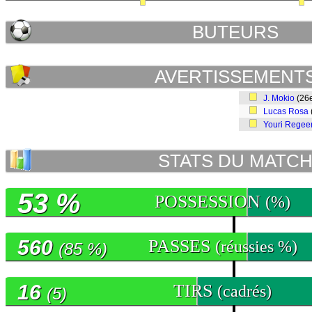
BUTEURS
AVERTISSEMENT
J. Mokio
(26
Lucas Rosa
Youri Regee
STATS DU MATC
53 %
POSSESSION
(%)
560
PASSES
(réussies %)
(85 %)
16
TIRS
(cadrés)
(5)