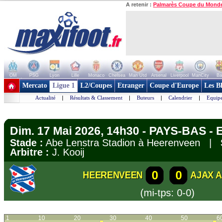
A retenir :
Palmarès Coupe du Mond
OM
PSG
Lyon
Lille
Monaco
Chelsea
Man Utd
Arsenal
Liverpool
ManCity
Ba
+ de clubs
Mercato
Ligue 1
L2/Coupes
Etranger
Coupe d'Europe
Les B
Actualité
|
Résultats & Classement
|
Buteurs
|
Calendrier
|
Equipe
Dim. 17 Mai 2026, 14h30 - PAYS-BAS - E
Stade :
Abe Lenstra Stadion à Heerenveen |
Arbitre :
J. Kooij
0
0
HEERENVEEN
AJAX 
(mi-tps: 0-0)
1
10
20
30
40
50
6