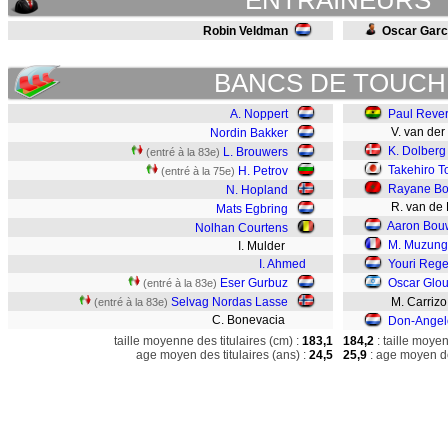
ENTRAINEURS
Robin Veldman
Oscar Garc
BANCS DE TOUCH
A. Noppert
Paul Reve
V. van der
Nordin Bakker
K. Dolberg
L. Brouwers
(entré à la 83e)
Takehiro T
H. Petrov
(entré à la 75e)
Rayane Bo
N. Hopland
R. van de 
Mats Egbring
Aaron Bo
Nolhan Courtens
M. Muzun
I. Mulder
I. Ahmed
Youri Rege
Eser Gurbuz
Oscar Glo
(entré à la 83e)
Selvag Nordas Lasse
M. Carriz
(entré à la 83e)
C. Bonevacia
Don-Angel
taille moyenne des titulaires (cm) :
183,1
184,2
: taille moye
age moyen des titulaires (ans) :
24,5
25,9
: age moyen de