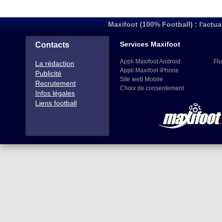
Maxifoot (100% Football) : l'actua
Services Maxifoot
Contacts
Appli Maxifoot Android
Flu
La rédaction
Appli Maxifoot iPhone
Publicité
Site web Mobile
Recrutement
Choix de consentement
Infos légales
Liens football