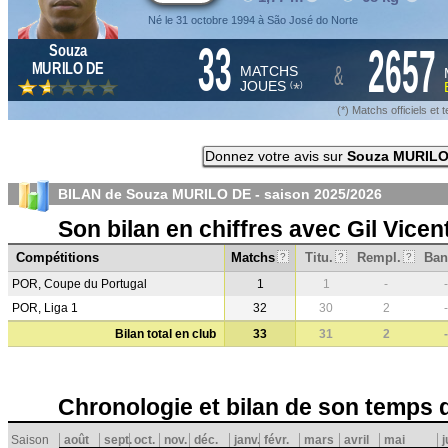
Né le 31 octobre 1994 à São José do Norte
33
2657
Souza
&
MURILO DE
MATCHS
JOUES
*
(
)
(*) Matchs officiels e
Donnez votre avis sur
Souza MURILO
BILAN de Souza MURILO DE - saison
2025/2026
Son bilan en chiffres avec Gil Vicen
Compétitions
Matchs
Titu.
Rempl.
Ban
?
?
?
POR, Coupe du Portugal
1
1
-
-
POR, Liga 1
32
30
2
-
Bilan total en club
33
31
2
-
Chronologie et bilan de son temps 
Saison
août
sept.
oct.
nov.
déc.
janv.
févr.
mars
avril
mai
j