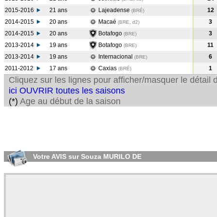
2015-2016
21 ans
Lajeadense
12
(BRÉ
)
2014-2015
20 ans
Macaé
3
(BRE, d2)
2014-2015
20 ans
Botafogo
3
(BRE
)
2013-2014
19 ans
Botafogo
11
(BRE
)
2013-2014
19 ans
Internacional
6
(BRE
)
2011-2012
17 ans
Caxias
1
(BRÉ
)
Cliquez sur les lignes pour afficher/masquer le détai
ici OUVRIR toutes les saisons
(*)
Age au début de la saison
Votre AVIS sur Souza MURILO DE