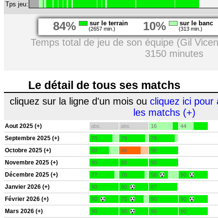
Tps jeu:
84%
sur le terrain
10%
sur le banc
(2657 min.)
(313 min.)
Temps total de jeu de son équipe (Gil Vicen
3150 minutes
Le détail de tous ses matchs
cliquez sur la ligne d'un mois ou
cliquez ici pour 
les matchs (+)
Aout 2025 (+)
abs.
abs.
16
44
Septembre 2025 (+)
70
79
79
Octobre 2025 (+)
60
66
90
Novembre 2025 (+)
90
89
90
Décembre 2025 (+)
77
78
58
90
Janvier 2026 (+)
90
90
87
Février 2026 (+)
90
75
90
90
Mars 2026 (+)
90
90
90
90