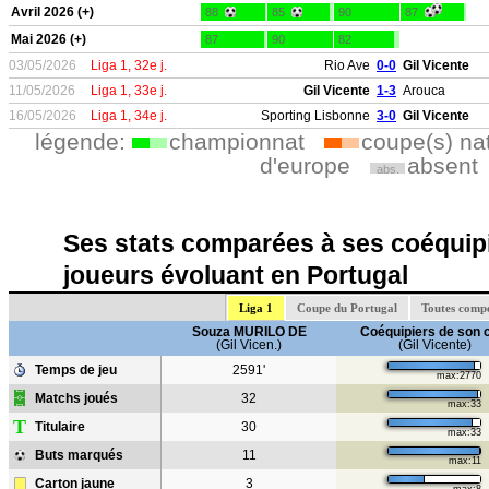
Avril 2026 (+)
88
85
90
87
Mai 2026 (+)
87
90
82
03/05/2026
Liga 1, 32e j.
Rio Ave
0-0
Gil Vicente
11/05/2026
Liga 1, 33e j.
Gil Vicente
1-3
Arouca
16/05/2026
Liga 1, 34e j.
Sporting Lisbonne
3-0
Gil Vicente
légende:
championnat
coupe(s) na
d'europe
absent
abs.
Ses stats comparées à ses coéquipi
joueurs évoluant en Portugal
Liga 1
Coupe du Portugal
Toutes compé
Souza MURILO DE
Coéquipiers de son 
(Gil Vicen.)
(Gil Vicente)
Temps de jeu
2591'
max:2770
Matchs joués
32
max:33
T
Titulaire
30
max:33
Buts marqués
11
max:11
Carton jaune
3