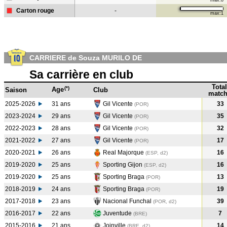
max:8
Carton rouge
-
max:1
CARRIERE de Souza MURILO DE
Sa carrière en club
Total
(*)
Age
Saison
Club
match
2025-2026
31 ans
Gil Vicente
33
(POR)
2023-2024
29 ans
Gil Vicente
35
(POR
)
2022-2023
28 ans
Gil Vicente
32
(POR
)
2021-2022
27 ans
Gil Vicente
17
(POR
)
2020-2021
26 ans
Real Majorque
16
(ESP, d2)
2019-2020
25 ans
Sporting Gijon
16
(ESP, d2)
2019-2020
25 ans
Sporting Braga
13
(POR
)
2018-2019
24 ans
Sporting Braga
19
(POR
)
2017-2018
23 ans
Nacional Funchal
39
(POR, d2)
2016-2017
22 ans
Juventude
7
(BRE
)
2015-2016
21 ans
Joinville
14
(BRE, d2)