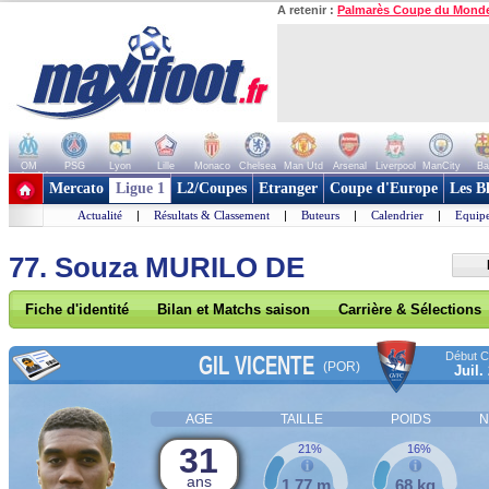
A retenir :
Palmarès Coupe du Mond
OM
PSG
Lyon
Lille
Monaco
Chelsea
Man Utd
Arsenal
Liverpool
ManCity
Ba
+ de clubs
Mercato
Ligue 1
L2/Coupes
Etranger
Coupe d'Europe
Les B
Actualité
|
Résultats & Classement
|
Buteurs
|
Calendrier
|
Equipe
77. Souza MURILO DE
Fiche d'identité
Bilan et Matchs saison
Carrière & Sélections
Début Co
GIL VICENTE
(POR)
Juil.
AGE
TAILLE
POIDS
N
31
21%
16%
ans
1,77 m
68 kg