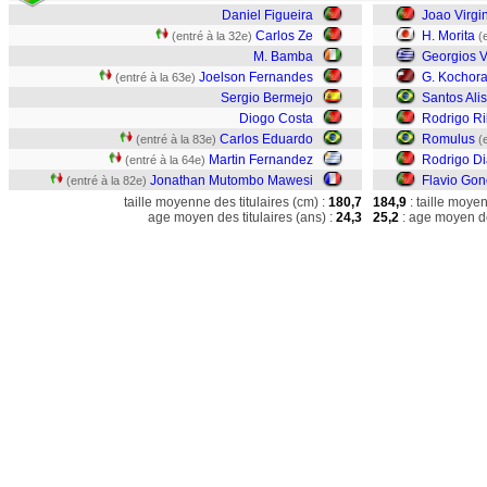
Daniel Figueira
Joao Virgi
Carlos Ze
H. Morita
(entré à la 32e)
(
M. Bamba
Georgios V
Joelson Fernandes
G. Kochora
(entré à la 63e)
Sergio Bermejo
Santos Ali
Diogo Costa
Rodrigo Ri
Carlos Eduardo
Romulus
(entré à la 83e)
(
Martin Fernandez
Rodrigo Di
(entré à la 64e)
Jonathan Mutombo Mawesi
Flavio Gon
(entré à la 82e)
taille moyenne des titulaires (cm) :
180,7
184,9
: taille moye
age moyen des titulaires (ans) :
24,3
25,2
: age moyen de