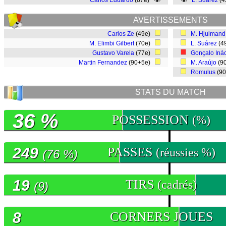
Carlos Eduardo
(87e)
L. Suárez
(4
AVERTISSEMENTS
Carlos Ze
(49e)
M. Hjulmand
M. Elimbi Gilbert
(70e)
L. Suárez
(4
Gustavo Varela
(77e)
Gonçalo Iná
Martin Fernandez
(90+5e)
M. Araújo
(9
Romulus
(9
STATS DU MATCH
36 %
POSSESSION
(%)
249
PASSES
(réussies %)
(76 %)
19
TIRS
(cadrés)
(9)
8
CORNERS JOUES