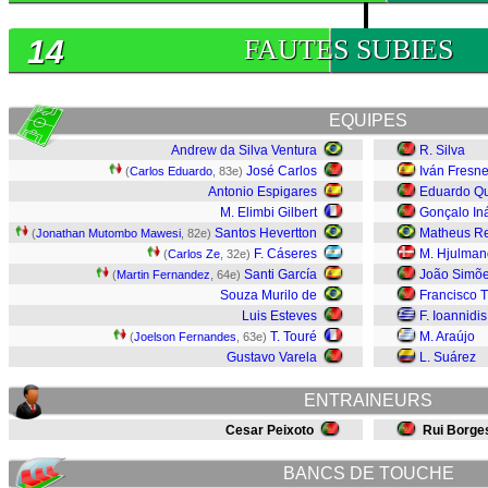
14
FAUTES SUBIES
EQUIPES
Andrew da Silva Ventura
R. Silva
José Carlos
Iván Fresn
(
Carlos Eduardo
, 83e)
Antonio Espigares
Eduardo Q
M. Elimbi Gilbert
Gonçalo In
Santos Hevertton
Matheus Re
(
Jonathan Mutombo Mawesi
, 82e)
F. Cáseres
M. Hjulman
(
Carlos Ze
, 32e)
Santi García
João Simõ
(
Martin Fernandez
, 64e)
Souza Murilo de
Francisco T
Luis Esteves
F. Ioannidis
T. Touré
M. Araújo
(
Joelson Fernandes
, 63e)
Gustavo Varela
L. Suárez
ENTRAINEURS
Cesar Peixoto
Rui Borge
BANCS DE TOUCHE