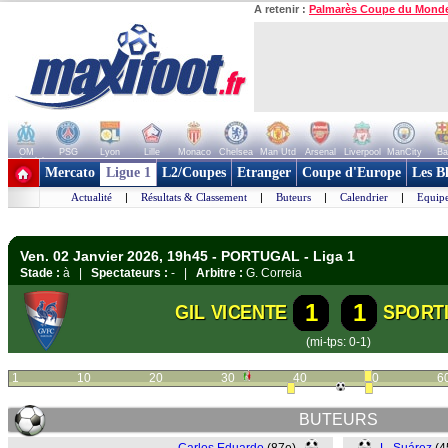
A retenir :
Palmarès Coupe du Mond
OM
PSG
Lyon
Lille
Monaco
Chelsea
Man Utd
Arsenal
Liverpool
ManCity
Ba
+ de clubs
Mercato
Ligue 1
L2/Coupes
Etranger
Coupe d'Europe
Les B
Actualité
|
Résultats & Classement
|
Buteurs
|
Calendrier
|
Equipe
Ven. 02 Janvier 2026, 19h45 - PORTUGAL - Liga 1
Stade :
à |
Spectateurs :
- |
Arbitre :
G. Correia
1
1
GIL VICENTE
SPORT
(mi-tps: 0-1)
1
10
20
30
40
50
6
BUTEURS