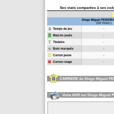
Ses stats comparées à ses coéq
Diogo Miguel PEREI
(Gil Vicen.)
Temps de jeu
-
Matchs joués
-
T
Titulaire
-
Buts marqués
-
Carton jaune
-
Carton rouge
-
CARRIERE de Diogo Miguel P
Votre AVIS sur Diogo Miguel