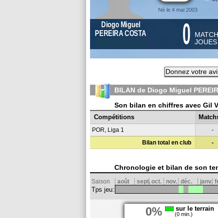
Né le 4 mai 2003
0
Diogo Miguel
PEREIRA COSTA
MATC
JOUE
Donnez votre av
BILAN de Diogo Miguel PEREI
Son bilan en chiffres avec Gil 
Compétitions
Match
POR, Liga 1
-
Bilan total en club
-
Chronologie et bilan de son te
Saison
août
sept.
oct.
nov.
déc.
janv.
f
Tps jeu:
0%
sur le terrain
(0 min.)