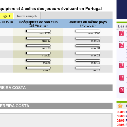
uipiers et à celles des joueurs évoluant en Portugal
Liga 1
Toutes compét.
RA COSTA
Coéquipiers de son club
Joueurs du même pays
(Gil Vicente)
(Portugal)
Les 
1
max:2770
max:3060
max:33
max:34
2
max:33
max:34
max:11
max:28
3
max:8
max:13
max:1
max:3
4
EREIRA COSTA
5
 PEREIRA COSTA
05/08
05/08
02/08
02/08