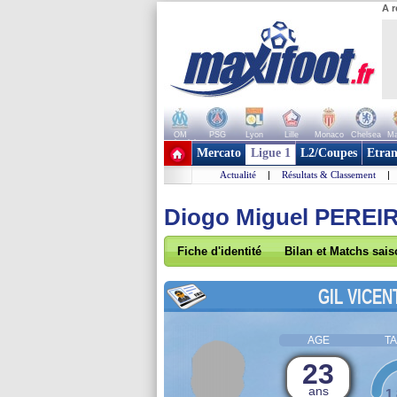
A r
OM
PSG
Lyon
Lille
Monaco
Chelsea
Ma
+ de clubs
Mercato
Ligue 1
L2/Coupes
Etran
Actualité
|
Résultats & Classement
|
Diogo Miguel PERE
Fiche d'identité
Bilan et Matchs sai
GIL VICEN
AGE
TA
23
ans
1