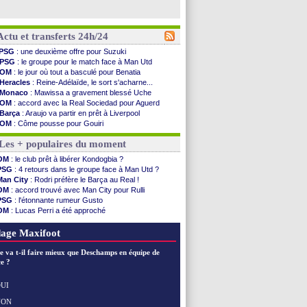
Actu et transferts 24h/24
PSG
: une deuxième offre pour Suzuki
PSG
: le groupe pour le match face à Man Utd
OM
: le jour où tout a basculé pour Benatia
Heracles
: Reine-Adélaïde, le sort s'acharne...
Monaco
: Mawissa a gravement blessé Uche
OM
: accord avec la Real Sociedad pour Aguerd
Barça
: Araujo va partir en prêt à Liverpool
OM
: Côme pousse pour Gouiri
Man Utd
: le groupe pour défier le PSG
Les + populaires du moment
L3
: Caen premier leader
OM
: Højbjerg, son agent maintient le suspense
OM
: le club prêt à libérer Kondogbia ?
OM
: Gouiri évoque son avenir
PSG
: 4 retours dans le groupe face à Man Utd ?
Leipzig
: le transfert d'Asllani tombe à l'eau
Man City
: Rodri préfère le Barça au Real !
L3
: 1ère utilisation du Football Video Support
OM
: accord trouvé avec Man City pour Rulli
OM
: Benatia envoie une pique à Longoria
PSG
: l'étonnante rumeur Gusto
illarreal
: Al-Ahli veut Pape Gueye
OM
: Lucas Perri a été approché
Lyon
: la dernière saison de Fonseca ?
OM
: une offre pour Bulka
OM
: un nouveau prétendant pour Højbjerg
Ouganda
: Owori battu à mort à Kampala
age Maxifoot
Brest
: un gardien norvégien en approche ?
OM
: McCourt a versé 120 M€ en 2026
e va t-il faire mieux que Deschamps en équipe de
PSG
: 4 retours dans le groupe face à Man Utd ...
e ?
Nice
: Kevin Carlos va partir en Italie
L1
: prison avec sursis requis contre un arbitre
UI
Leganés
: c'est signé pour Luca Zidane (off.)
NON
Voir les brèves précédentes