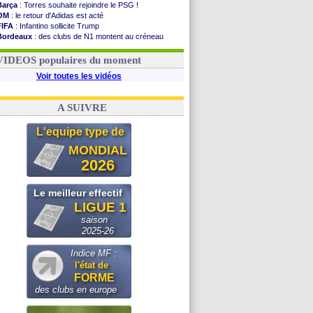
Barça
: Torres souhaite rejoindre le PSG !
OM
: le retour d'Adidas est acté
FIFA
: Infantino sollicite Trump
Bordeaux
: des clubs de N1 montent au créneau
Argentine
: quand Medina recadre... sa mère
Real
: le démenti de Leipzig pour Diomandé
VIDEOS populaires du moment
Voir toutes les vidéos
A SUIVRE
L'equipe type de
MONDIAL
2026
Le meilleur effectif
LIGUE 1
saison
2025-26
Indice MF :
l'état de
FORME
des clubs en europe