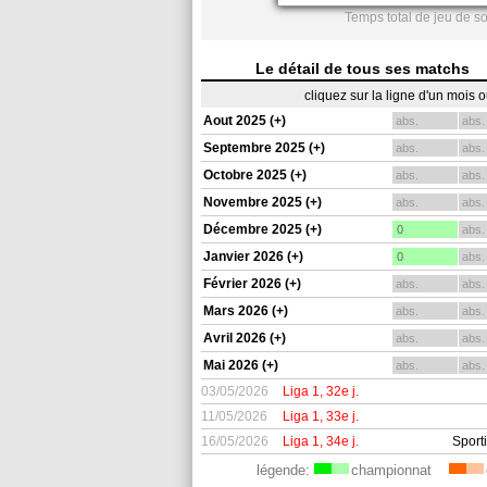
Temps total de jeu de s
Le détail de tous ses matchs
cliquez sur la ligne d'un mois 
Aout 2025 (+)
abs.
abs.
Septembre 2025 (+)
abs.
abs.
Octobre 2025 (+)
abs.
abs.
Novembre 2025 (+)
abs.
abs.
Décembre 2025 (+)
0
abs.
Janvier 2026 (+)
0
abs.
Février 2026 (+)
abs.
abs.
Mars 2026 (+)
abs.
abs.
Avril 2026 (+)
abs.
abs.
Mai 2026 (+)
abs.
abs.
03/05/2026
Liga 1, 32e j.
11/05/2026
Liga 1, 33e j.
16/05/2026
Liga 1, 34e j.
Sport
légende:
championnat