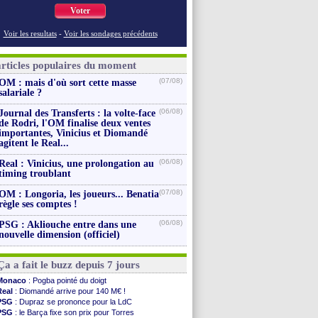
Voter
Voir les resultats
-
Voir les sondages précédents
articles populaires du moment
(07/08)
OM : mais d'où sort cette masse
salariale ?
(06/08)
Journal des Transferts : la volte-face
de Rodri, l'OM finalise deux ventes
importantes, Vinicius et Diomandé
agitent le Real...
(06/08)
Real : Vinicius, une prolongation au
timing troublant
(07/08)
OM : Longoria, les joueurs... Benatia
règle ses comptes !
(06/08)
PSG : Akliouche entre dans une
nouvelle dimension (officiel)
Ça a fait le buzz depuis 7 jours
Monaco
: Pogba pointé du doigt
Real
: Diomandé arrive pour 140 M€ !
PSG
: Dupraz se prononce pour la LdC
PSG
: le Barça fixe son prix pour Torres