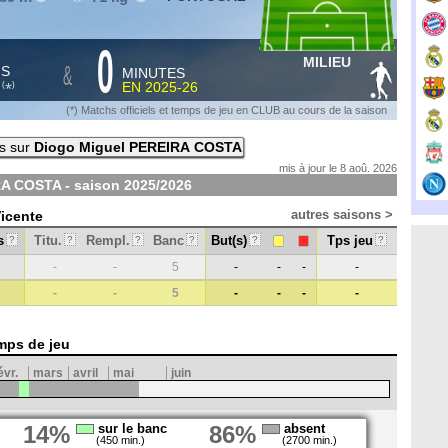
0
MILIEU
&
HS
MINUTES
S
EN
2025-26
*
(
)
(*) Matchs officiels et temps de jeu en CLUB au cours de la saison
is sur
Diogo Miguel PEREIRA COSTA
mis à jour le 8 aoû. 2026
RA COSTA - saison
2025/2026
autres saisons >
Vicente
s
Titu.
Rempl.
Banc
But(s)
Tps jeu
?
?
?
?
?
?
-
-
5
-
-
-
-
-
-
5
-
-
-
-
mps de jeu
évr.
mars
avril
mai
juin
14%
sur le banc
86%
absent
(450 min.)
(2700 min.)