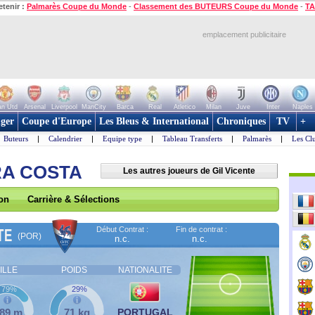
etenir :
Palmarès Coupe du Monde
-
Classement des BUTEURS Coupe du Monde
-
TA
emplacement publicitaire
n Utd
Arsenal
Liverpool
ManCity
Barca
Real
Atletico
Milan
Juve
Inter
Naples
ger
Coupe d'Europe
Les Bleus & International
Chroniques
TV
+
Buteurs
|
Calendrier
|
Equipe type
|
Tableau Transferts
|
Palmarès
|
Les Cl
IRA COSTA
Les autres joueurs de Gil Vicente
son
Carrière & Sélections
Début Contrat :
Fin de contrat :
TE
(POR)
n.c.
n.c.
ILLE
POIDS
NATIONALITE
79%
29%
,89 m
71 kg
PORTUGAL