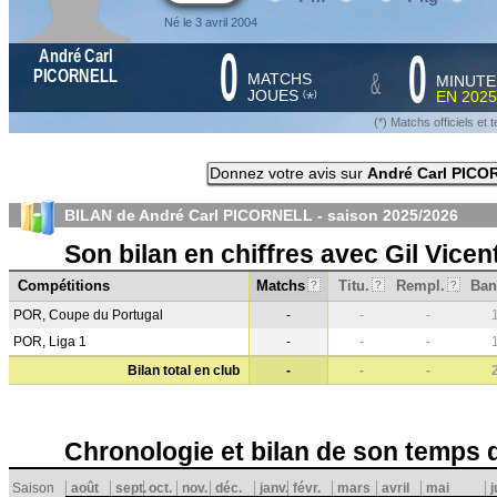
Né le 3 avril 2004
0
0
André Carl
&
PICORNELL
MATCHS
MINUTE
JOUES
EN
2025
*
(
)
(*) Matchs officiels e
Donnez votre avis sur
André Carl PIC
BILAN de André Carl PICORNELL - saison
2025/2026
Son bilan en chiffres avec Gil Vicen
Compétitions
Matchs
Titu.
Rempl.
Ban
?
?
?
POR, Coupe du Portugal
-
-
-
POR, Liga 1
-
-
-
Bilan total en club
-
-
-
Chronologie et bilan de son temps 
Saison
août
sept.
oct.
nov.
déc.
janv.
févr.
mars
avril
mai
j