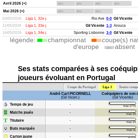
Avril 2026 (+)
abs.
abs.
abs.
abs.
Mai 2026 (+)
abs.
abs.
abs.
03/05/2026
Liga 1, 32e j.
Rio Ave
0-0
Gil Vicente
11/05/2026
Liga 1, 33e j.
Gil Vicente
1-3
Arouca
16/05/2026
Liga 1, 34e j.
Sporting Lisbonne
3-0
Gil Vicente
légende:
championnat
coupe(s) na
d'europe
absent
abs.
Ses stats comparées à ses coéquipi
joueurs évoluant en Portugal
Coupe du Portugal
Liga 1
Toutes compé
André Carl PICORNELL
Coéquipiers de son 
(Gil Vicen.)
(Gil Vicente)
Temps de jeu
-
max:2770
Matchs joués
-
max:33
T
Titulaire
-
max:33
Buts marqués
-
max:11
Carton jaune
-