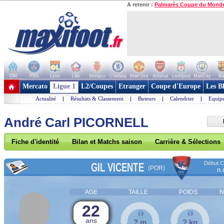
A retenir :
Palmarès Coupe du Mond
OM
PSG
Lyon
Lille
Monaco
Chelsea
Man Utd
Arsenal
Liverpool
ManCity
Ba
+ de clubs
Mercato
Ligue 1
L2/Coupes
Etranger
Coupe d'Europe
Les B
Actualité
|
Résultats & Classement
|
Buteurs
|
Calendrier
|
Equipe
André Carl PICORNELL
Fiche d'identité
Bilan et Matchs saison
Carrière & Sélections
Début Co
GIL VICENTE
(POR)
n.
AGE
TAILLE
POIDS
N
22
ans
? m
? kg