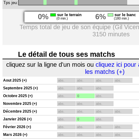
Tps jeu:
0%
sur le terrain
6%
sur le banc
(0 min.)
(180 min.)
Temps total de jeu de son équipe (Gil Vicen
3150 minutes
Le détail de tous ses matchs
cliquez sur la ligne d'un mois ou
cliquez ici pour 
les matchs (+)
Aout 2025 (+)
abs.
abs.
abs.
abs.
Septembre 2025 (+)
abs.
abs.
abs.
Octobre 2025 (+)
abs.
0
abs.
Novembre 2025 (+)
abs.
abs.
abs.
Décembre 2025 (+)
abs.
abs.
abs.
abs.
Janvier 2026 (+)
abs.
0
abs.
Février 2026 (+)
abs.
abs.
abs.
abs.
Mars 2026 (+)
abs.
abs.
abs.
abs.